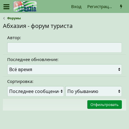
Вход
Регистрация
Форумы
Абхазия - форум туриста
Автор:
Последнее обновление:
Сортировка:
П
Н
о
а
р
п
Отфильтровать
я
р
д
а
о
в
к
л