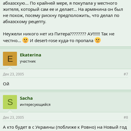
абхазскую... По крайней мере, я покупала у местного
жителя, который сам ее и делает... На армянина он был
не похож, посему рискну предположить, что делал по
абхазскому рецепту.
Неужели никого нет из Питера???????? АУ!!!!!! Так не
честно...
И desert-rose куда-то пропала
Ekaterina
E
участник
Дек 23, 2005
#7
Ой
Sacha
S
интересующийся
Дек 23, 2005
#8
А кто будет в с Украины (поближе к Ровно) на Новый год