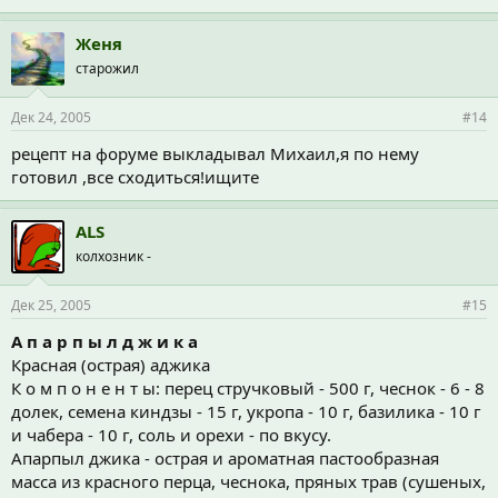
Женя
старожил
Дек 24, 2005
#14
рецепт на форуме выкладывал Михаил,я по нему
готовил ,все сходиться!ищите
ALS
колхозник -
Дек 25, 2005
#15
А п а р п ы л д ж и к а
Красная (острая) аджика
К о м п о н е н т ы: перец стручковый - 500 г, чеснок - 6 - 8
долек, семена киндзы - 15 г, укропа - 10 г, базилика - 10 г
и чабера - 10 г, соль и орехи - по вкусу.
Апарпыл джика - острая и ароматная пастообразная
масса из красного перца, чеснока, пряных трав (сушеных,