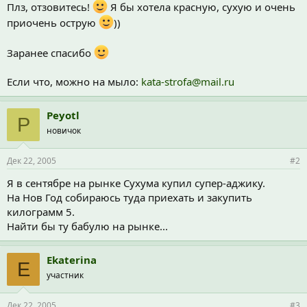
Плз, отзовитесь!
Я бы хотела красную, сухую и очень
приочень острую
))
Заранее спасибо
Если что, можно на мыло:
kata-strofa@mail.ru
Peyotl
P
новичок
Дек 22, 2005
#2
Я в сентябре на рынке Сухума купил супер-аджику.
На Нов Год собираюсь туда приехать и закупить
килограмм 5.
Найти бы ту бабулю на рынке...
Ekaterina
E
участник
Дек 22, 2005
#3