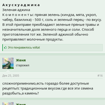
А х у с х у а д ж и к а
Зеленая аджика
К о м п о н е н т ы: пряная зелень (киндза, мята, укроп,
чабер, базилика) - 500 г, соль и зеленый перец - по вкусу.
В этой приправе преобладают зеленые пряные травы и
незначительная доля зеленого перца и соли. Способ
приготовления тот же. Зеленой аджикой обычно
приправляют молочные продукты.
С
Это понравилось
voltat
и
м
п
Женя
а
старожил
т
и
и
Дек 25, 2005
#16
:
сложноприменимо,есть гораздо более доступные
рецепты!с традиционным вкусом.где все эти семена
раздобыть,а камень?
Женя