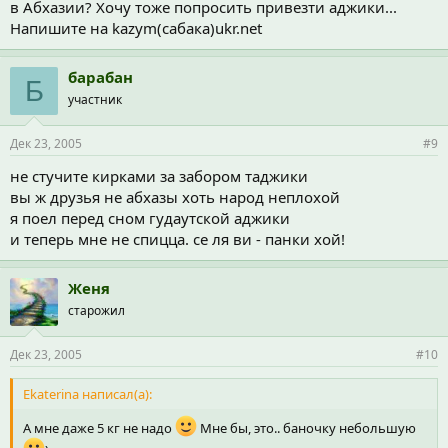
в Абхазии? Хочу тоже попросить привезти аджики...
Напишите на kazym(сабака)ukr.net
барабан
Б
участник
Дек 23, 2005
#9
не стучите кирками за забором таджики
вы ж друзья не абхазы хоть народ неплохой
я поел перед сном гудаутской аджики
и теперь мне не спицца. се ля ви - панки хой!
Женя
старожил
Дек 23, 2005
#10
Ekaterina написал(а):
А мне даже 5 кг не надо
Мне бы, это.. баночку небольшую