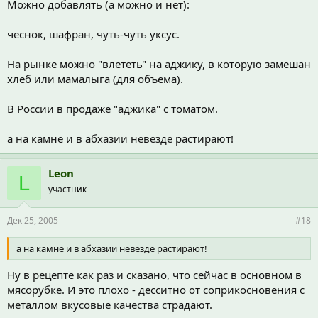
Можно добавлять (а можно и нет):
чеснок, шафран, чуть-чуть уксус.
На рынке можно "влететь" на аджику, в которую замешан
хлеб или мамалыга (для объема).
В России в продаже "аджика" с томатом.
а на камне и в абхазии невезде растирают!
Leon
L
участник
Дек 25, 2005
#18
а на камне и в абхазии невезде растирают!
Ну в рецепте как раз и сказано, что сейчас в основном в
мясорубке. И это плохо - десситно от соприкосновения с
металлом вкусовые качества страдают.