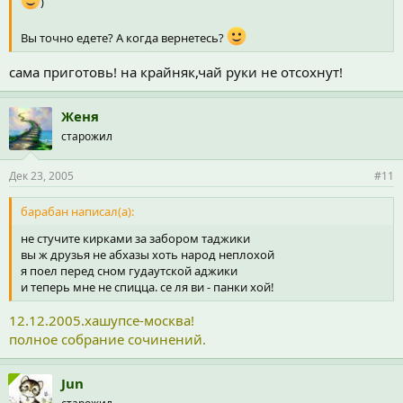
)
Вы точно едете? А когда вернетесь?
сама приготовь! на крайняк,чай руки не отсохнут!
Женя
старожил
Дек 23, 2005
#11
барабан написал(а):
не стучите кирками за забором таджики
вы ж друзья не абхазы хоть народ неплохой
я поел перед сном гудаутской аджики
и теперь мне не спицца. се ля ви - панки хой!
12.12.2005.хашупсе-москва!
полное собрание сочинений.
Jun