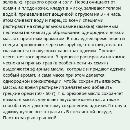
зеленых), грецкого ореха и соли. Перец очищают от
e5мян и плодоножек, кладут в миску, заливают теплой
водой, придавливают дощечкой с грузом на 3 - 4 часа.
атом сливают воду и перец со всеми специями
растирают на специальном камне (ахакьа) каменным
пестиком (апхныга) до образования однородной вязкой
массы с приятным ароматом. В последнее время перец и
специи пропускают через мясорубку, что отрицательно
сказывается на вкусовых качествах аджики. Прежде
всего, нет того аромата. В процессе растирания на камне
чеснока и пряных трав (в особенности их семян)
выделяются зфирные масла,. которые и придают аджике
особый аромат, и сама масса при этом делается
однородной консистенции. Чтобы сохранить вязкость
массы, во время растирания желательно добавить
грецкие орехи (50 - 60 г), т. к. ореховое масло сохраняет
вязкость массы, улучшает вкусовые качества,. а также
способствует длительному сохранению аджики. Готовую
аджику лучше всего хранить В стеклянной посуде,
Плотно закрыв крышкой.