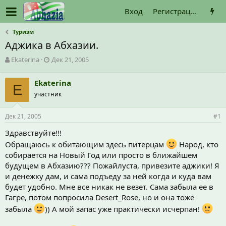
Вход
Регистрация
Туризм
Аджика в Абхазии.
А
Д
Ekaterina
Дек 21, 2005
в
а
т
т
Ekaterina
о
E
а
участник
р
н
т
а
е
ч
Дек 21, 2005
#1
м
а
ы
л
Здравствуйте!!!
а
Обращаюсь к обитающим здесь питерцам
Народ, кто
собирается на Новый Год или просто в ближайшем
будущем в Абхазию??? Пожайлуста, привезите аджики! Я
и денежку дам, и сама подъеду за ней когда и куда вам
будет удобно. Мне все никак не везет. Сама забыла ее в
Гагре, потом попросила Desert_Rose, но и она тоже
забыла
)) А мой запас уже практически исчерпан!