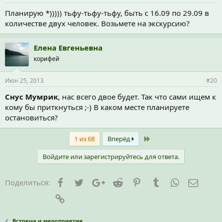
Планирую *))))) тьфу-тьфу-тьфу, быть с 16.09 по 29.09 в
количестве двух человек. Возьмете на экскурсию?
Елена Евгеньевна
корифей
Июн 25, 2013
#20
Снус Мумрик
, нас всего двое будет. Так что сами ищем к
кому бы приткнуться ;-) В каком месте планируете
остановиться?
Last
1 из 68
Вперёд
Войдите или зарегистрируйтесь для ответа.
Facebook
Twitter
Google+
Reddit
Pinterest
Tumblr
WhatsApp
Элект
Поделиться:
Ссылка
Встречи и мероприятия