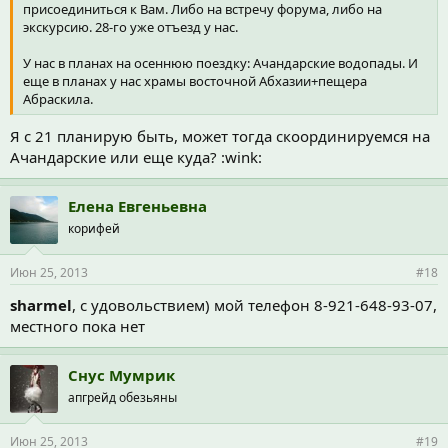
присоединиться к Вам. Либо на встречу форума, либо на
экскурсию. 28-го уже отъезд у нас.
У нас в планах на осеннюю поездку: Ачандарские водопады. И
еще в планах у нас храмы восточной Абхазии+пещера
Абраскила.
Я с 21 планирую быть, может тогда скоординируемся на
Ачандарские или еще куда? :wink:
Елена Евгеньевна
корифей
Июн 25, 2013
#18
sharmel
, с удовольствием) мой телефон 8-921-648-93-07,
местного пока нет
Снус Мумрик
апгрейд обезьяны
Июн 25, 2013
#19