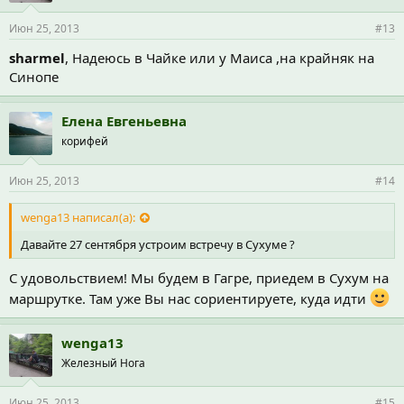
Июн 25, 2013
#13
sharmel
, Надеюсь в Чайке или у Маиса ,на крайняк на
Синопе
Елена Евгеньевна
корифей
Июн 25, 2013
#14
wenga13 написал(а):
Давайте 27 сентября устроим встречу в Сухуме ?
С удовольствием! Мы будем в Гагре, приедем в Сухум на
маршрутке. Там уже Вы нас сориентируете, куда идти
wenga13
Железный Нога
Июн 25, 2013
#15