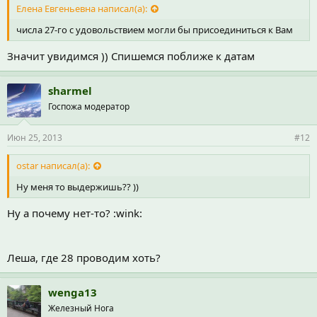
Елена Евгеньевна написал(а):
числа 27-го с удовольствием могли бы присоединиться к Вам
Значит увидимся )) Спишемся поближе к датам
sharmel
Госпожа модератор
Июн 25, 2013
#12
ostar написал(а):
Ну меня то выдержишь?? ))
Ну а почему нет-то? :wink:
Леша, где 28 проводим хоть?
wenga13
Железный Нога