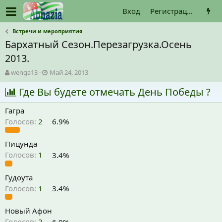
Вход
Регистрация
Встречи и мероприятия
Бархатный Сезон.Перезагрузка.Осень
2013.
А
Д
wenga13
Май 24, 2013
в
а
т
Где Вы будете отмечать День Победы ?
т
о
а
р
н
Гагра
т
а
Голосов:
2
6.9%
е
ч
м
а
ы
л
Пицунда
а
Голосов:
1
3.4%
Гудоута
Голосов:
1
3.4%
Новый Афон
Голосов:
2
6.9%