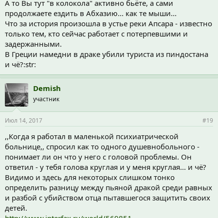
А то Вы тут "в колокола" активно бьёте, а сами
продолжаете ездить в Абхазию... как те мыши...
Что за история произошла в устье реки Апсара - известно
только тем, кто сейчас работает с потерпевшими и
задержанными.
В Греции намедни в драке убили туриста из пиндостана
и чё?:str:
Demish
участник
Июл 14, 2017
#19
,,Когда я работал в маленькой психиатрической
больнице,, спросил как то одного душевнобольного -
понимает ли он что у него с головой проблемы. Он
ответил - у тебя голова круглая и у меня круглая... и чё?
Видимо и здесь для некоторых слишком тонко
определить разницу между пьяной дракой среди равных
и разбой с убийством отца пытавшегося защитить своих
детей.
http://www.interfax.ru/world/569851