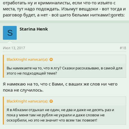
отработать ну и криминалисты, если что-то изъято с
места, тут надо подождать. Изымут вещдоки - вот тогда и
разговор будет, а нет - всё шито белыми нитками!:gorets:
Starina Henk
S
Июл 13, 2017
#18
BlackKnight написал(а):
Вы намекаете на то, что я лгу? Сказки рассказываю, в самой для
этого не подходящей теме?
Я намекаю на то, что с Вами, с ваших же слов ни чего
пока не случилось.
BlackKnight написал(а):
Я в Абхазии отдыхал не один, не два и даже не десять раз и
пока у меня там не рубля не украли и даже словом не
оскорбили, но это не значит что всем так повезет!