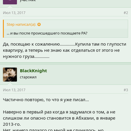
Июл 13, 2017
#2
Step написал(а):
... и вы после происшедшего посещаете РА?
Да, посещаю к сожалению.............Купила там по глупости
квартиру, а теперь не знаю как отделаться от этого не
нужного груза.............
BlackKnight
старожил
Июл 13, 2017
#3
Частично повторю, то что я уже писал...
Наверно в первый раз когда я задумался о том, а не
слишком ли опасно становится в Абхазии, в январе
2013-го.
Нет, ничего плохого со мной не случилось, но