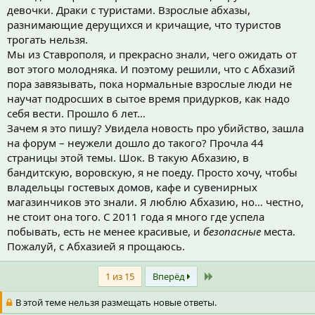
девочки. Драки с туристами. Взрослые абхазы,
разнимающие дерущихся и кричащие, что туристов
трогать нельзя.
Мы из Ставрополя, и прекрасно знали, чего ожидать от
вот этого молодняка. И поэтому решили, что с Абхазий
пора завязывать, пока нормальные взрослые люди не
научат подросших в сытое время придурков, как надо
себя вести. Прошло 6 лет…
Зачем я это пишу? Увидела новость про убийство, зашла
на форум – неужели дошло до такого? Прочла 44
страницы этой темы. Шок. В такую Абхазию, в
бандитскую, воровскую, я не поеду. Просто хочу, чтобы
владельцы гостевых домов, кафе и сувенирных
магазинчиков это знали. Я люблю Абхазию, но… честно,
не стоит она того. С 2011 года я много где успела
побывать, есть не менее красивые, и
безопасные
места.
Пожалуй, с Абхазией я прощаюсь.
Last
1 из 15
Вперёд
В этой теме нельзя размещать новые ответы.