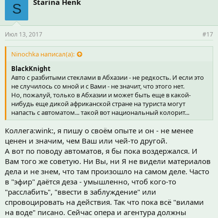
Starina Henk
S
Июл 13, 2017
#17
Ninochka написал(а):
BlackKnight
Авто с разбитыми стеклами в Абхазии - не редкость. И если это
не случилось со мной и с Вами - не значит, что этого нет.
Но, пожалуй, только в Абхазии и может быть еще в какой-
нибудь еще дикой африканской стране на туриста могут
напасть с автоматом... такой вот национальный колорит...
Коллега:wink:, я пишу о своём опыте и он - не менее
ценен и значим, чем Ваш или чей-то другой.
А вот по поводу автоматов, я бы пока воздержался. И
Вам того же советую. Ни Вы, ни Я не видели материалов
дела и не знем, что там произошло на самом деле. Часто
в "эфир" даётся деза - умышленно, чтоб кого-то
"расслабить", "ввести в заблуждение" или
спровоцировать на действия. Так что пока всё "вилами
на воде" писано. Сейчас опера и агентура должны