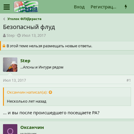
Вход
Регистрация
Уголок ФЛУДераста
Безопасный флуд
А
Д
Step
Июл 13, 2017
в
а
В этой теме нельзя размещать новые ответы.
т
т
о
а
р
н
Step
т
а
е
...Апсны и Ингури рядом
ч
м
а
ы
л
Июл 13, 2017
#1
а
Оксанчин написал(а):
Несколько лет назад
... и вы после происшедшего посещаете РА?
Оксанчин
О
участник