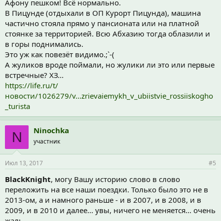
Афону пешком! Всё нормально.
В Пицунде (отдыхали в ОП Курорт Пицунда), машина
частично стояла прямо у пансионата или на платной
стоянке за территорией. Всю Абхазию тогда облазили и
в горы поднимались.
Это уж как повезёт видимо.;`-(
А жуликов вроде поймали, но жулики ли это или первые
встречные? ХЗ...
https://life.ru/t/
новости/1026279/v...zrievaiemykh_v_ubiistvie_rossiiskogho
_turista
Ninochka
N
участник
Июл 13, 2017
#5
BlackKnight
, могу Вашу историю слово в слово
переложить на все наши поездки. Только было это не в
2013-ом, а и намного раньше - и в 2007, и в 2008, и в
2009, и в 2010 и далее... увы, ничего не меняется... очень
жаль...