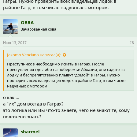
Гагры. Нужно проверить всех владельцев лодок в
районе Гагр, в том числе надувных с мотором.
OBRA
Зачарованная сова
Июл 13, 2017
#8
Jakomo Venciano написал(а):
Преступников необходимо искать в Гаграх. После
преступления где либо на побережье Абхазии, они садятся в
лодку и беспрепятственно плывут "домой" в Гагры. Нужно
проверить всех владельцев лодок в районе Гагр, в том числе
надувных с мотором.
о как....
а "их" дом всегда в Гаграх?
это логика или Вы что-то знаете, чего не знают те, кому
положено знать?
sharmel