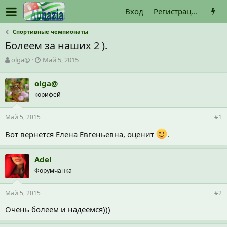
Вход
Регистрация
Спортивные чемпионаты
Болеем за наших 2 ).
А
Д
olga@
Май 5, 2015
в
а
т
т
olga@
о
а
корифей
р
н
т
а
е
ч
Май 5, 2015
#1
м
а
ы
л
Вот вернется Елена Евгеньевна, оценит
.
а
Adel
Форумчанка
Май 5, 2015
#2
Очень болеем и надеемся)))