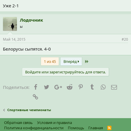
Уже 2-1
Лодочник
ы
Май 14, 2015
#20
Белорусы сыпятся. 4-0
Last
1 из 45
Вперёд
Войдите или зарегистрируйтесь для ответа.
Facebook
Twitter
Google+
Reddit
Pinterest
Tumblr
WhatsApp
Элект
Поделиться:
Ссылка
Спортивные чемпионаты
Обратная связь
Условия и правила
Политика конфиденциальности
Помощь
Главная
R