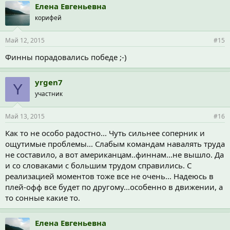
Елена Евгеньевна
корифей
Май 12, 2015
#15
Финны порадовались победе ;-)
yrgen7
Y
участник
Май 13, 2015
#16
Как то не особо радостно... Чуть сильнее соперник и
ощутимые проблемы... Слабым командам навалять труда
не составило, а вот американцам..финнам...не вышло. Да
и со словаками с большим трудом справились. С
реализацией моментов тоже все не очень... Надеюсь в
плей-офф все будет по другому...особенно в движении, а
то сонные какие то.
Елена Евгеньевна