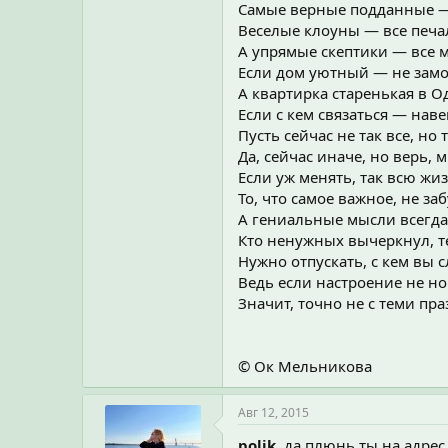
Самые верные подданные —
Веселые клоуны — все печа
А упрямые скептики — все м
Если дом уютный — не замо
А квартирка старенькая в Од
Если с кем связаться — наве
Пусть сейчас не так все, но 
Да, сейчас иначе, но верь, 
Если уж менять, так всю жи
То, что самое важное, не заб
А гениальные мысли всегда
Кто ненужных вычеркнул, т
Нужно отпускать, с кем вы 
Ведь если настроение не но
Значит, точно не с теми пр
© Ок Мельникова
Авг 12, 2015
polik
, да плюнь ты на адрес