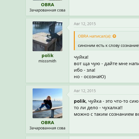
OBRA
Зачарованная сова
Авг 12, 2015
OBRA написал(а):
синоним есть к слову сознание?)
polik
чуйка!
misssmith
вот ща чую - дайте мне напи
ибо - зла!
но - осознаЮ)
Авг 12, 2015
polik
, чуйка - это что-то с
то ли дело - чухалка!!
можно с таким сознанием вс
OBRA
Зачарованная сова