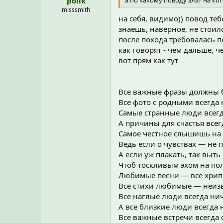
polik
misssmith
на себя, видимо)) повод теб
знаешь, наверное, не стоил
после похода требовалась п
как говорят - чем дальше, 
вот прям как тут
Все важные фразы должны 
Все фото с родными всегда 
Самые странные люди всегд
А причины для счастья всег
Самое честное слышишь на 
Ведь если о чувствах — не 
А если уж плакать, так выть
Чтоб тоскливым эхом на по
Любимые песни — все хрип
Все стихи любимые — неиз
Все наглые люди всегда ни
А все близкие люди всегда 
Все важные встречи всегда