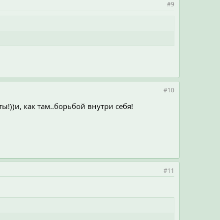
#9
#10
!))и, как там..борьбой внутри себя!
#11