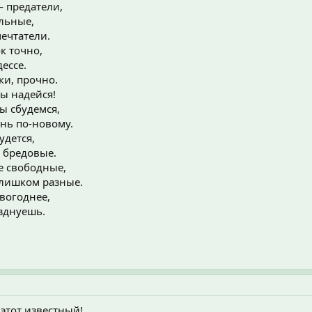
 предатели,
льные,
ечтатели.
к точно,
ессе.
ки, прочно.
ты надейся!
мы сбудемся,
знь по-новому.
удется,
 бредовые.
е свободные,
слишком разные.
вогоднее,
азднуешь.
 этот известный!