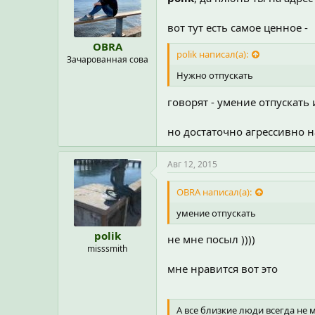
вот тут есть самое ценное -
OBRA
polik написал(а):
Зачарованная сова
Нужно отпускать
говорят - умение отпускать 
но достаточно агрессивно н
Авг 12, 2015
OBRA написал(а):
умение отпускать
polik
не мне посыл ))))
misssmith
мне нравится вот это
А все близкие люди всегда не 