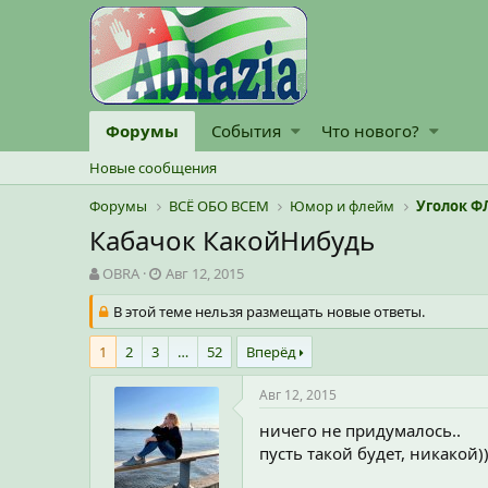
Форумы
События
Что нового?
Новые сообщения
Форумы
ВСЁ ОБО ВСЕМ
Юмор и флейм
Уголок Ф
Кабачок КакойНибудь
А
Д
OBRA
Авг 12, 2015
в
а
т
В этой теме нельзя размещать новые ответы.
т
о
а
р
н
1
2
3
…
52
Вперёд
т
а
е
ч
Авг 12, 2015
м
а
ы
л
ничего не придумалось..
а
пусть такой будет, никакой)