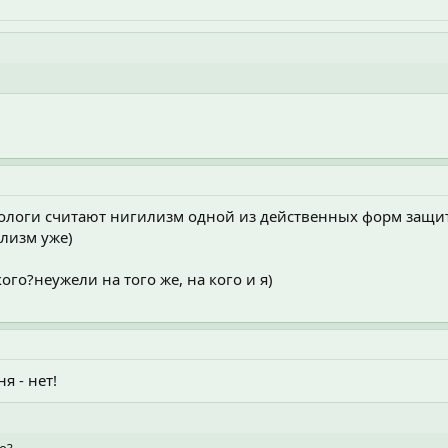
ихологи считают нигилизм одной из действенных форм защиты
илизм уже)
кого?неужели на того же, на кого и я)
ня - нет!
о?