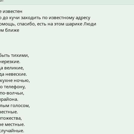
е известен
о до кучи заходить по известному адресу
омощь, спасибо, есть на этом шарике Люди
чем ближе
быть тихими,
нерезкие.
а великие,
да невеские.
кухне ночью,
по телефону,
 по-волчьи,
лрайона.
лым голосом,
вестные.
чтожества,
не местные.
 случайные.