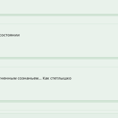
 состоянии
утненным сознаньем... Как стетлышко