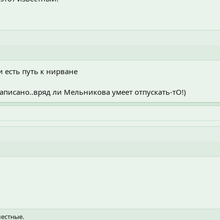
и есть путь к нирване
аписано..вряд ли Мельникова умеет отпускать-тО!)
местные.