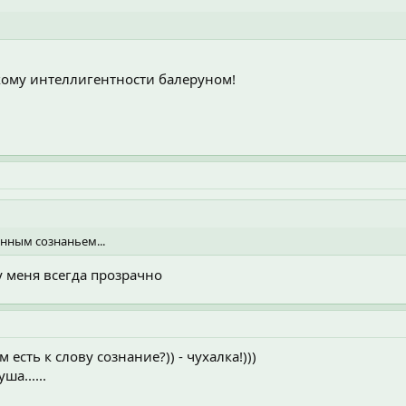
кому интеллигентности балеруном!
енным сознаньем...
 у меня всегда прозрачно
есть к слову сознание?)) - чухалка!)))
ша......