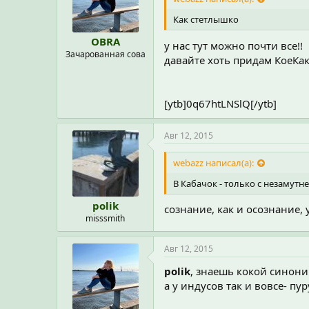
Как стетлышко
OBRA
у нас тут можно почти все!!
Зачарованная сова
давайте хоть придам КоеКа
[ytb]0q67htLNSlQ[/ytb]
Авг 12, 2015
webazz написал(а):
В Кабачок - только с незамутн
polik
сознание, как и осознание,
misssmith
Авг 12, 2015
polik
, знаешь кокой синоним 
а у индусов так и вовсе- пуру