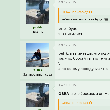
Авг 12, 2015
OBRA написал(а):
тебе за это ничего не будет!)))
polik
мне - будет
misssmith
я ж нигилист
Авг 12, 2015
polik
, а ты знаешь, что пс
так что, бросай ты этот ниг
\
а по какому поводу зла? на 
OBRA
Зачарованная сова
Авг 12, 2015
OBRA
, я его бросаю, а он ме
OBRA написал(а):
а по какому поводу зла? на ког