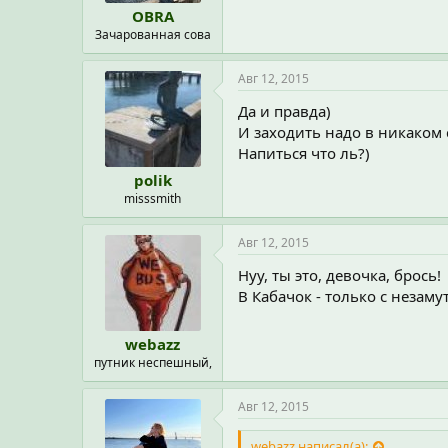
OBRA
Зачарованная сова
Авг 12, 2015
Да и правда)
И заходить надо в никаком
Напиться что ль?)
polik
misssmith
Авг 12, 2015
Нуу, ты это, девочка, брось!
В Кабачок - только с незам
webazz
путник неспешный,
Авг 12, 2015
webazz написал(а):