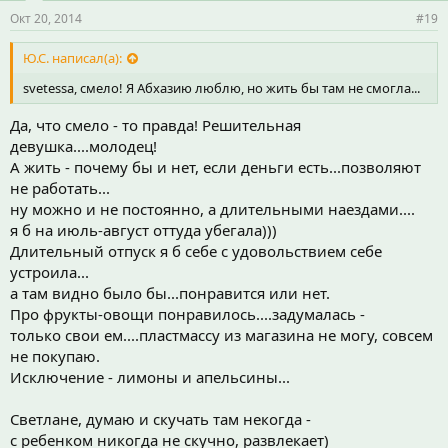
Окт 20, 2014
#19
Ю.С. написал(а):
svetessa, смело! Я Абхазию люблю, но жить бы там не смогла...
Да, что смело - то правда! Решительная
девушка....молодец!
А жить - почему бы и нет, если деньги есть...позволяют
не работать...
ну можно и не постоянно, а длительными наездами....
я б на июль-август оттуда убегала)))
Длительный отпуск я б себе с удовольствием себе
устроила...
а там видно было бы...понравится или нет.
Про фрукты-овощи понравилось....задумалась -
только свои ем....пластмассу из магазина не могу, совсем
не покупаю.
Исключение - лимоны и апельсины...
Светлане, думаю и скучать там некогда -
с ребенком никогда не скучно, развлекает)