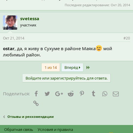
Последнее редактирование:
Окт 20, 2014
svetessa
участник
Окт 21, 2014
#20
ostar
, да, я живу в Сухуме в районе Маяка
мой
любимый район.
Last
1 из 14
Вперёд
Войдите или зарегистрируйтесь для ответа.
Facebook
Twitter
Google+
Reddit
Pinterest
Tumblr
WhatsApp
Элект
Поделиться:
Ссылка
Отзывы и реккомендации
Обратная связь
Условия и правила