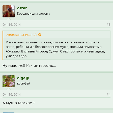
ostar
Королевишна форума
Окт 16, 2014
#3
svetessa написал(а):
И в какой-то момент поняла, что так жить нельзя, собрала
вещи, ребенка и с благословения мужа, поехала зимовать в
Абхазию. В славный город Сухум. С тех пор так и живем здесь,
уже два года.
Ну надо же!! Как интересно...
olga@
корифей
Окт 16, 2014
#4
А муж в Москве ?