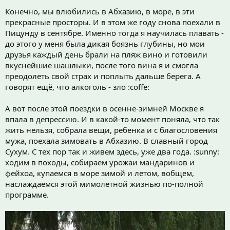
Конечно, мы влюбились в Абхазию, в море, в эти
прекрасные просторы. И в этом же году снова поехали в
Пицунду в сентябре. Именно тогда я научилась плавать -
до этого у меня была дикая боязнь глубины, но мои
друзья каждый день брали на пляж вино и готовили
вкуснейшие шашлыки, после того вина я и смогла
преодолеть свой страх и поплыть дальше берега. А
говорят ещё, что алкоголь - зло :coffe:
А вот после этой поездки в осенне-зимней Москве я
впала в депрессию. И в какой-то момент поняла, что так
жить нельзя, собрала вещи, ребенка и с благословения
мужа, поехала зимовать в Абхазию. В славный город
Сухум. С тех пор так и живем здесь, уже два года. :sunny:
ходим в походы, собираем урожаи мандаринов и
фейхоа, купаемся в море зимой и летом, вобщем,
наслаждаемся этой мимолетной жизнью по-полной
программе.