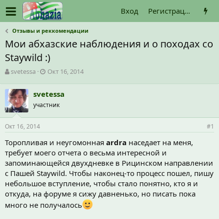
Вход
Регистрация
Отзывы и реккомендации
Мои абхазские наблюдения и о походах со
Staywild :)
А
Д
svetessa
Окт 16, 2014
в
а
т
т
svetessa
о
а
участник
р
н
т
а
е
ч
Окт 16, 2014
#1
м
а
ы
л
Торопливая и неугомонная
ardra
наседает на меня,
а
требует моего отчета о весьма интересной и
запоминающейся двухдневке в Рицинском направлении
с Пашей Staywild. Чтобы наконец-то процесс пошел, пишу
небольшое вступление, чтобы стало понятно, кто я и
откуда, на форуме я сижу давненько, но писать пока
много не получалось