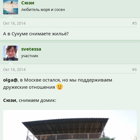
Сюзи
любитель моря и сосен
Окт 16, 2014
#5
А в Сухуме снимаете жильё?
svetessa
участник
Окт 16, 2014
#6
olga@
, в Москве остался, но мы поддерживаем
дружеские отношения
Сюзи
, снимаем домик: