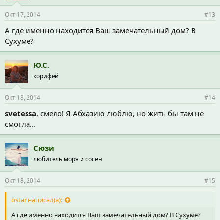
Окт 17, 2014
#13
А где именно находится Ваш замечательный дом? В
Сухуме?
Ю.С.
корифей
Окт 18, 2014
#14
svetessa
, смело! Я Абхазию люблю, но жить бы там не
смогла...
Сюзи
любитель моря и сосен
Окт 18, 2014
#15
ostar написал(а):
А где именно находится Ваш замечательный дом? В Сухуме?