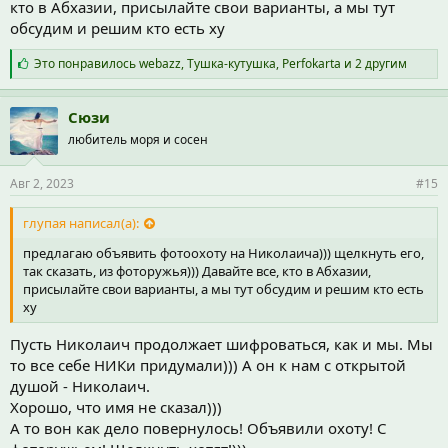
кто в Абхазии, присылайте свои варианты, а мы тут
обсудим и решим кто есть ху
С
Это понравилось
webazz
,
Тушка-кутушка
,
Perfokarta
и 2 другим
и
м
п
Сюзи
а
любитель моря и сосен
т
и
и
Авг 2, 2023
#15
:
глупая написал(а):
предлагаю объявить фотоохоту на Николаича))) щелкнуть его,
так сказать, из фоторужья))) Давайте все, кто в Абхазии,
присылайте свои варианты, а мы тут обсудим и решим кто есть
ху
Пусть Николаич продолжает шифроваться, как и мы. Мы
то все себе НИКи придумали))) А он к нам с открытой
душой - Николаич.
Хорошо, что имя не сказал)))
А то вон как дело повернулось! Объявили охоту! С