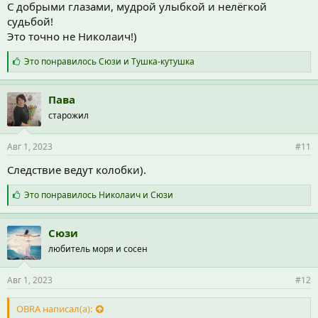
С добрыми глазами, мудрой улыбкой и нелёгкой
судьбой!
Это точно не Николаич!)
С
Это понравилось
Сюзи
и
Тушка-кутушка
и
м
п
Пава
а
старожил
т
и
и
Авг 1, 2023
#11
:
Следствие ведут колобки).
С
Это понравилось
Николаич
и
Сюзи
и
м
п
Сюзи
а
любитель моря и сосен
т
и
и
Авг 1, 2023
#12
:
OBRA написал(а):