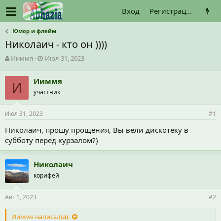
Вход
Регистрация
Юмор и флейм
Николаич - кто он ))))
А
Д
Ииммя
Июл 31, 2023
в
а
т
т
Ииммя
о
И
а
участник
р
н
т
а
е
ч
Июл 31, 2023
#1
м
а
ы
л
Николаич, прошу прощения, Вы вели дискотеку в
а
субботу перед курзалом?)
Николаич
корифей
Авг 1, 2023
#2
Ииммя написал(а):