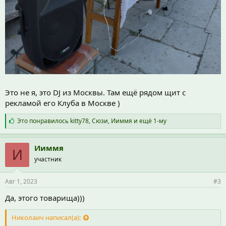
Это не я, это DJ из Москвы. Там ещё рядом щит с
рекламой его Клуба в Москве )
С
Это понравилось
kitty78
,
Сюзи
,
Ииммя
и ещё 1-му
и
м
п
Ииммя
И
а
участник
т
и
и
Авг 1, 2023
#3
:
Да, этого товарища)))
Николаич написал(а):