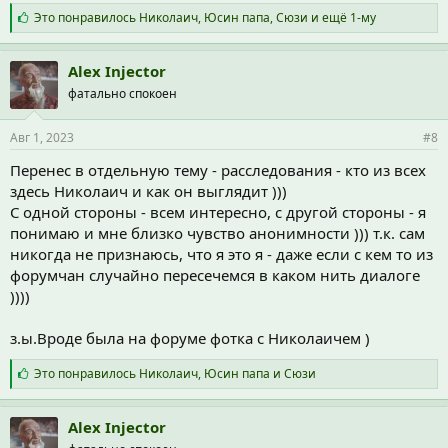
С
Это понравилось
Николаич
,
Юсин папа
,
Сюзи
и ещё 1-му
и
м
п
Alex Injector
а
фатально спокоен
т
и
и
Авг 1, 2023
#8
:
Перенес в отдельную тему - расследования - кто из всех
здесь Николаич и как он выглядит )))
С одной стороны - всем интересно, с другой стороны - я
понимаю и мне близко чувство анонимности ))) т.к. сам
никогда не признаюсь, что я это я - даже если с кем то из
форумчан случайно пересечемся в каком нить диалоге
))))
з.ы.Вроде была на форуме фотка с Николаичем )
С
Это понравилось
Николаич
,
Юсин папа
и
Сюзи
и
м
п
Alex Injector
а