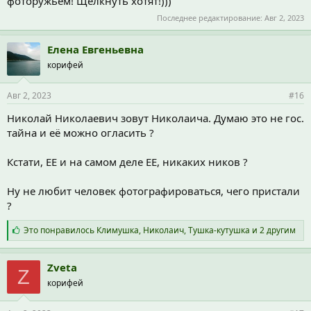
фоторужьем! Щелкнуть хотят!)))
Последнее редактирование:
Авг 2, 2023
Елена Евгеньевна
корифей
Авг 2, 2023
#16
Николай Николаевич зовут Николаича. Думаю это не гос.
тайна и её можно огласить ?
Кстати, ЕЕ и на самом деле ЕЕ, никаких ников ?
Ну не любит человек фотографироваться, чего пристали
?
С
Это понравилось
Климушка
,
Николаич
,
Тушка-кутушка
и 2 другим
и
м
п
Zveta
Z
а
корифей
т
и
и