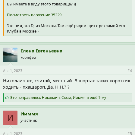
Вы имеете в виду этого товарища? ))
Посмотреть вложение 35229
Это не я, это DJ из Москвы. Там ещё рядом щит с рекламой его
Клуба в Москве )
Елена Евгеньевна
корифей
Авг 1, 2023
#4
Николаич же, считай, местный. В шортах таких коротких
ходить - пхащароп. Да, Н.Н.? ?
С
Это понравилось
Николаич
,
Сюзи
,
Ииммя
и ещё 1-му
и
м
п
Ииммя
И
а
участник
т
и
и
Авг 1, 2023
#5