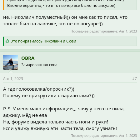
Вполне вероятно, что в тот вечер все было по апсуаре)
не, Николаич полуместный)) он мне как то писал, что
топлес был на лавочке, это не по апсуаре!))
Последнее редактирование:
Авг 1, 2023
С
Это понравилось
Николаич
и
Сюзи
и
м
п
OBRA
а
Зачарованная сова
т
и
и
Авг 1, 2023
#7
:
А где голосовалка/опросник?))
Почему не прикрутили с вариантами?))
P. S. У меня мало информации,,, чачу у него не пила,
аджику, мёд не ела
На, форуме видела только часть ноги и руки!
Если увижу вживую эти части тела, смогу узнать!
Последнее редактирование:
Авг 1, 2023