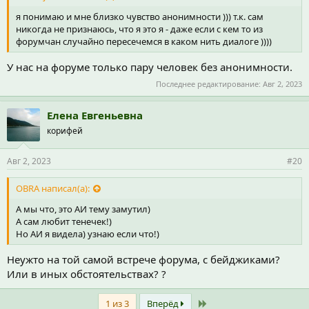
я понимаю и мне близко чувство анонимности ))) т.к. сам
никогда не признаюсь, что я это я - даже если с кем то из
форумчан случайно пересечемся в каком нить диалоге ))))
У нас на форуме только пару человек без анонимности.
Последнее редактирование:
Авг 2, 2023
Елена Евгеньевна
корифей
Авг 2, 2023
#20
OBRA написал(а):
А мы что, это АИ тему замутил)
А сам любит тенечек!)
Но АИ я видела) узнаю если что!)
Неужто на той самой встрече форума, с бейджиками?
Или в иных обстоятельствах? ?
Last
1 из 3
Вперёд