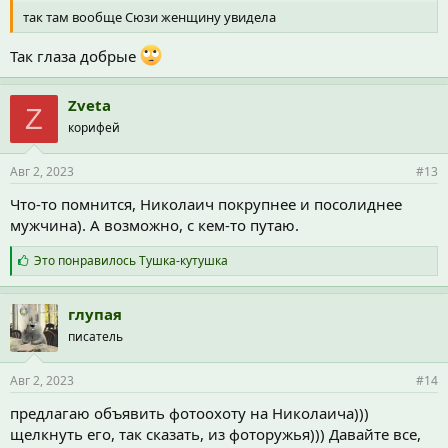
так там вообще Сюзи женщину увидела
Так глаза добрые
Zveta
Z
корифей
Авг 2, 2023
#13
Что-то помнится, Николаич покрупнее и посолиднее
мужчина). А возможно, с кем-то путаю.
С
Это понравилось
Тушка-кутушка
и
м
п
глупая
а
писатель
т
и
и
Авг 2, 2023
#14
:
предлагаю объявить фотоохоту на Николаича)))
щелкнуть его, так сказать, из фоторужья))) Давайте все,