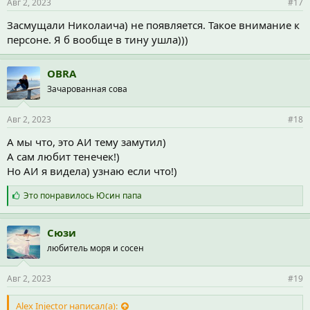
Авг 2, 2023
#17
:
Засмущали Николаича) не появляется. Такое внимание к
персоне. Я б вообще в тину ушла)))
OBRA
Зачарованная сова
Авг 2, 2023
#18
А мы что, это АИ тему замутил)
А сам любит тенечек!)
Но АИ я видела) узнаю если что!)
С
Это понравилось
Юсин папа
и
м
п
Сюзи
а
любитель моря и сосен
т
и
и
Авг 2, 2023
#19
:
Alex Injector написал(а):