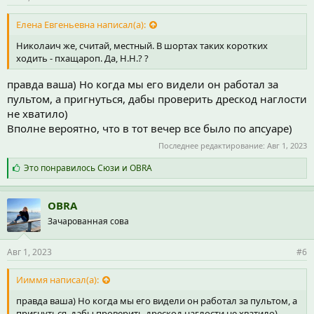
:
Елена Евгеньевна написал(а):
Николаич же, считай, местный. В шортах таких коротких
ходить - пхащароп. Да, Н.Н.? ?
правда ваша) Но когда мы его видели он работал за
пультом, а пригнуться, дабы проверить дрескод наглости
не хватило)
Вполне вероятно, что в тот вечер все было по апсуаре)
Последнее редактирование:
Авг 1, 2023
С
Это понравилось
Сюзи
и
OBRA
и
м
п
OBRA
а
Зачарованная сова
т
и
и
Авг 1, 2023
#6
:
Ииммя написал(а):
правда ваша) Но когда мы его видели он работал за пультом, а
пригнуться, дабы проверить дрескод наглости не хватило)