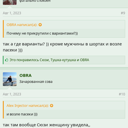
фатально спокоен
т
и
и
Авг 1, 2023
#9
:
OBRA написал(а):
Почему не прикрутили с вариантами?))
так а где варианты? )) кроме мужчины в шортах и возле
пасеки )))
С
Это понравилось
Сюзи
,
Тушка-кутушка
и
OBRA
и
м
п
OBRA
а
Зачарованная сова
т
и
и
Авг 1, 2023
#10
:
Alex Injector написал(а):
и возле пасеки )))
так там вообще Сюзи женщину увидела,,