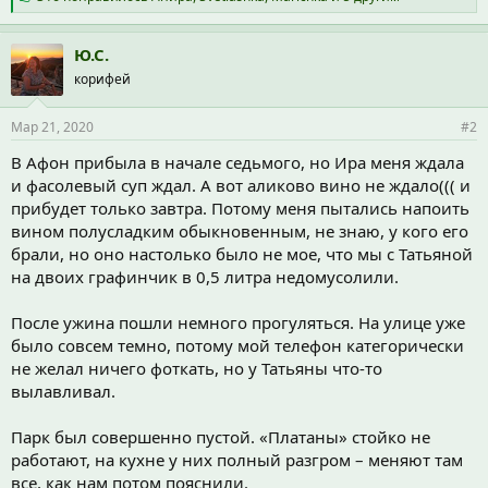
и
м
п
Ю.С.
а
корифей
т
и
и
Мар 21, 2020
#2
:
В Афон прибыла в начале седьмого, но Ира меня ждала
и фасолевый суп ждал. А вот аликово вино не ждало((( и
прибудет только завтра. Потому меня пытались напоить
вином полусладким обыкновенным, не знаю, у кого его
брали, но оно настолько было не мое, что мы с Татьяной
на двоих графинчик в 0,5 литра недомусолили.
После ужина пошли немного прогуляться. На улице уже
было совсем темно, потому мой телефон категорически
не желал ничего фоткать, но у Татьяны что-то
вылавливал.
Парк был совершенно пустой. «Платаны» стойко не
работают, на кухне у них полный разгром – меняют там
все, как нам потом пояснили.