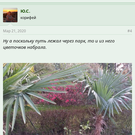
м
п
Ю.С.
а
корифей
т
и
и
Мар 21, 2020
#4
:
Ну а поскольку путь лежал через парк, то и из него
цветочков набрала.