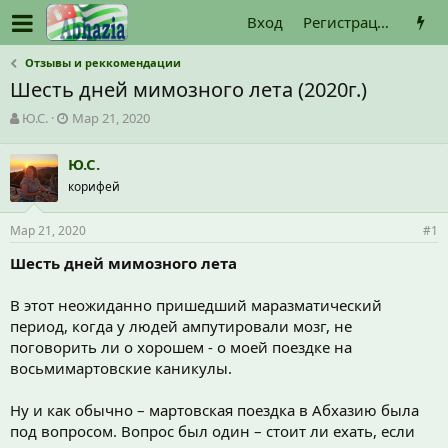
Вход
Регистрация
Отзывы и реккомендации
Шесть дней мимозного лета (2020г.)
А
Д
Ю.С.
Мар 21, 2020
в
а
т
т
Ю.С.
о
а
корифей
р
н
т
а
е
ч
Мар 21, 2020
#1
м
а
ы
л
Шесть дней мимозного лета
а
В этот неожиданно пришедший маразматический
период, когда у людей ампутировали мозг, не
поговорить ли о хорошем - о моей поездке на
восьмимартовские каникулы.
Ну и как обычно – мартовская поездка в Абхазию была
под вопросом. Вопрос был один – стоит ли ехать, если