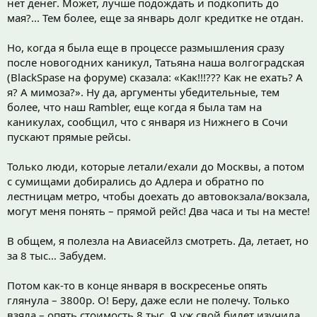
нет денег. Может, лучше подождать и подкопить до
мая?... Тем более, еще за январь долг кредитке не отдан.
Но, когда я была еще в процессе размышления сразу
после новогодних каникул, Татьяна наша волгоградская
(BlackSpase на форуме) сказала: «Как!!!??? Как не ехать? А
я? А мимоза?». Ну да, аргументы убедительные, тем
более, что наш Rambler, еще когда я была там на
каникулах, сообщил, что с января из Нижнего в Сочи
пускают прямые рейсы.
Только люди, которые летали/ехали до Москвы, а потом
с сумищами добирались до Адлера и обратно по
лестницам метро, чтобы доехать до автовокзала/вокзала,
могут меня понять – прямой рейс! Два часа и ты на месте!
В общем, я полезла на Авиасейлз смотреть. Да, летает, но
за 8 тыс… Забудем.
Потом как-то в конце января в воскресенье опять
глянула – 3800р. О! Беру, даже если не полечу. Только
взяла – опять стоимость 8 тыс. Я уж свой билет изучила