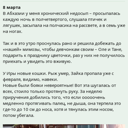
8 марта
В Абхазии у меня хронический недосып – просыпалась
каждую ночь в полчетвертого, слушала птичек и
лягушек, засыпала на полчасика на рассвете, а в семь уже
на ногах.
Так и в это утро проснулась рано и решила добежать до
«нашей» мимозы, чтобы девчонкам своим – Оле и Тане,
подарить к празднику цветочки, раз у них не получилось
приехать и увидеть это вживую.
У Иры новые кошки. Рыж умер, Зайка пропала уже с
февраля, видимо, навеки.
Новые были бояки невероятные! Вот эта шугалась от
всех, стоило только протянуть руку. За неделю
приручения добились того, что если ооооочень
медленно протягивать палец, не дыша, она терпела это
где-то до 10 см до носа, хотя и тянулась этим носом,
потом убегала.