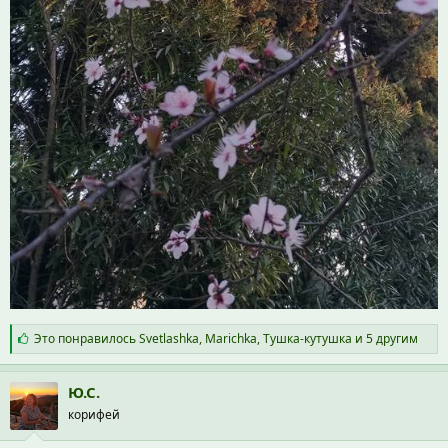
С
Это понравилось
Svetlashka
,
Marichka
,
Тушка-кутушка
и 5 другим
и
м
п
Ю.С.
а
корифей
т
и