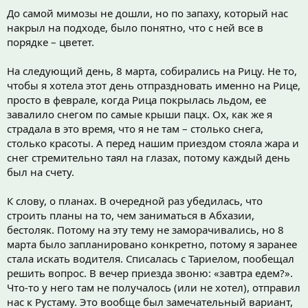
До самой мимозы не дошли, но по запаху, который нас
накрыл на подходе, было понятно, что с ней все в
порядке – цветет.
На следующий день, 8 марта, собирались на Рицу. Не то,
чтобы я хотела этот день отпраздновать именно на Рице,
просто в феврале, когда Рица покрылась льдом, ее
завалило снегом по самые крыши пацх. Ох, как же я
страдала в это время, что я не там – столько снега,
столько красоты. А перед нашим приездом стояла жара и
снег стремительно таял на глазах, потому каждый день
был на счету.
К слову, о планах. В очередной раз убедилась, что
строить планы на то, чем заниматься в Абхазии,
бестоляк. Потому на эту тему не заморачивались, но 8
марта было запланировано конкретно, потому я заранее
стала искать водителя. Списалась с Тариелом, пообещал
решить вопрос. В вечер приезда звоню: «завтра едем?».
Что-то у него там не получалось (или не хотел), отправил
нас к Рустаму. Это вообще был замечательный вариант,