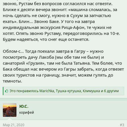
звоню, Рустам без вопросов согласился нас отвезти.
Ближе к десяти вечера звонит: «машина сломалась, за
ночь сделать не смогу, нужно в Сухум за запчастью
ехать». Блин… Звоню Баке. У того на завтра
индивидуальная экскурсия Рица-Афон, те чужих не
хотят. Опять звоню Рустаму, передоговорились на 10-е.
Будем надеяться, что снег еще останется.
Облом-с… Тогда поехали завтра в Гагру – нужно
посмотреть дачу Лакоба (мы обе там не были) и
санаторий «Грузия», там не была Татьяна. Тем более, что
Бака обещал нас вечером из Гагры забрать, когда отвезет
своих туристов на границу, значит, можем гулять до
темноты.
С
Это понравилось
Marichka
,
Тушка-кутушка
,
Климушка
и 6 другим
и
м
п
Ю.С.
а
корифей
т
и
и
Мар 21, 2020
#3
: