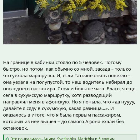
На границе в кабинки стояло по 5 человек. Потому
быстро, но потом, как обычно со мной, засада – только
что уехала маршрутка. И, если Татьяне опять повезло –
она уехала на полупустой, то наш водитель набирал до
последнего пассажира. Стояли больше часа. Благо, я еще
села в сухумскую маршрутку, хотя разводящий
направлял меня в афонскую. Но я поныла, что «да нуууу,
давайте я сяду в сухумскую, какая разница…». И
оказалось в итоге, что я была первым пассажиром,
который из нее вышел – до самого Афона ехали без
остановок.
С
Это понравилось
Анира
,
Svetlashka
,
Marichka
и 5 другим