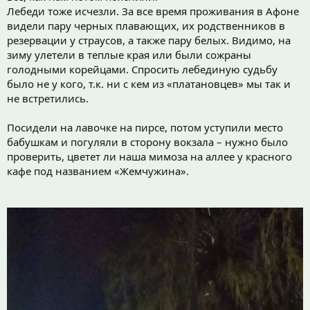
Лебеди тоже исчезли. За все время проживания в Афоне
видели пару черных плавающих, их родственников в
резервации у страусов, а также пару белых. Видимо, на
зиму улетели в теплые края или были сожраны
голодными корейцами. Спросить лебединую судьбу
было не у кого, т.к. ни с кем из «платановцев» мы так и
не встретились.
Посидели на лавочке на пирсе, потом уступили место
бабушкам и погуляли в сторону вокзала – нужно было
проверить, цветет ли наша мимоза на аллее у красного
кафе под названием «Жемчужина».