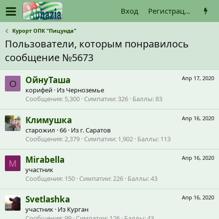
Вход
Регистрация
Курорт ОПК "Пицунда"
Пользователи, которым понравилось
сообщение №5673
ОйнуТаша
Апр 17, 2020
О
корифей
·
Из
Черноземье
Сообщения
5,300
Симпатии
326
Баллы
83
Климушка
Апр 16, 2020
старожил
·
66
·
Из
г. Саратов
Сообщения
2,379
Симпатии
1,902
Баллы
113
Mirabella
Апр 16, 2020
M
участник
Сообщения
150
Симпатии
226
Баллы
43
Svetlashka
Апр 16, 2020
участник
·
Из
Курган
Сообщения
99
Симпатии
126
Баллы
43