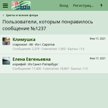
Вход
Регистрация
Цветы и всякая флора
Пользователи, которым понравилось
сообщение №1237
Климушка
Фев 17, 2021
старожил
·
66
·
Из
г. Саратов
Сообщения
2,379
Симпатии
1,902
Баллы
113
Елена Евгеньевна
Фев 17, 2021
корифей
·
Из
Санкт-Петербург
Сообщения
17,400
Симпатии
18,967
Баллы
113