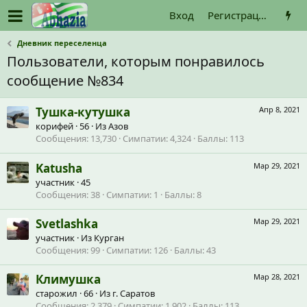
Вход
Регистрация
Дневник переселенца
Пользователи, которым понравилось
сообщение №834
Тушка-кутушка
Апр 8, 2021
корифей
·
56
·
Из
Азов
Сообщения
13,730
Симпатии
4,324
Баллы
113
Katusha
Мар 29, 2021
участник
·
45
Сообщения
38
Симпатии
1
Баллы
8
Svetlashka
Мар 29, 2021
участник
·
Из
Курган
Сообщения
99
Симпатии
126
Баллы
43
Климушка
Мар 28, 2021
старожил
·
66
·
Из
г. Саратов
Сообщения
2,379
Симпатии
1,902
Баллы
113