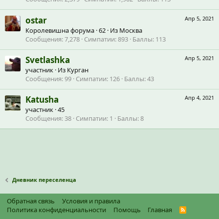
ostar
Апр 5, 2021
Королевишна форума
·
62
·
Из
Москва
Сообщения
7,278
Симпатии
893
Баллы
113
Svetlashka
Апр 5, 2021
участник
·
Из
Курган
Сообщения
99
Симпатии
126
Баллы
43
Katusha
Апр 4, 2021
участник
·
45
Сообщения
38
Симпатии
1
Баллы
8
Дневник переселенца
Обратная связь
Условия и правила
Политика конфиденциальности
Помощь
Главная
R
S