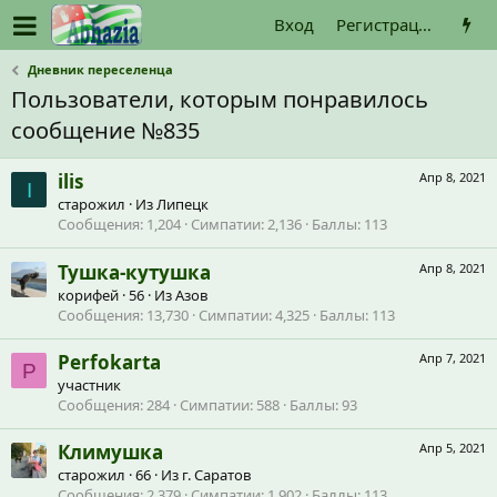
Вход
Регистрация
Дневник переселенца
Пользователи, которым понравилось
сообщение №835
ilis
Апр 8, 2021
I
старожил
·
Из
Липецк
Сообщения
1,204
Симпатии
2,136
Баллы
113
Тушка-кутушка
Апр 8, 2021
корифей
·
56
·
Из
Азов
Сообщения
13,730
Симпатии
4,325
Баллы
113
Perfokarta
Апр 7, 2021
P
участник
Сообщения
284
Симпатии
588
Баллы
93
Климушка
Апр 5, 2021
старожил
·
66
·
Из
г. Саратов
Сообщения
2,379
Симпатии
1,902
Баллы
113