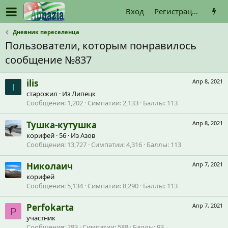
Вход
Регистрация
Дневник переселенца
Пользователи, которым понравилось
сообщение №837
ilis
Апр 8, 2021
I
старожил
·
Из
Липецк
Сообщения
1,202
Симпатии
2,133
Баллы
113
Тушка-кутушка
Апр 8, 2021
корифей
·
56
·
Из
Азов
Сообщения
13,727
Симпатии
4,316
Баллы
113
Николаич
Апр 7, 2021
корифей
Сообщения
5,134
Симпатии
8,290
Баллы
113
Perfokarta
Апр 7, 2021
P
участник
Сообщения
283
Симпатии
588
Баллы
93