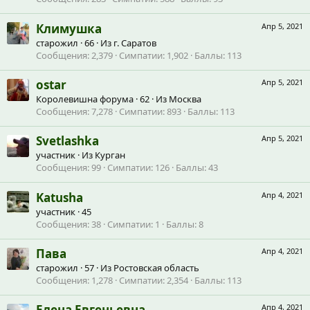
Климушка
Апр 5, 2021
старожил
·
66
·
Из
г. Саратов
Сообщения
2,379
Симпатии
1,902
Баллы
113
ostar
Апр 5, 2021
Королевишна форума
·
62
·
Из
Москва
Сообщения
7,278
Симпатии
893
Баллы
113
Svetlashka
Апр 5, 2021
участник
·
Из
Курган
Сообщения
99
Симпатии
126
Баллы
43
Katusha
Апр 4, 2021
участник
·
45
Сообщения
38
Симпатии
1
Баллы
8
Пава
Апр 4, 2021
старожил
·
57
·
Из
Ростовская область
Сообщения
1,278
Симпатии
2,354
Баллы
113
Елена Евгеньевна
Апр 4, 2021