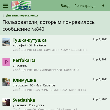
Вход
Регистрация
Дневник переселенца
Пользователи, которым понравилось
сообщение №840
Тушка-кутушка
Апр 8, 2021
корифей
·
56
·
Из
Азов
Сообщения
13,730
Симпатии
4,324
Баллы
113
Perfokarta
Апр 7, 2021
P
участник
Сообщения
284
Симпатии
588
Баллы
93
Климушка
Апр 5, 2021
старожил
·
66
·
Из
г. Саратов
Сообщения
2,379
Симпатии
1,902
Баллы
113
Svetlashka
Апр 5, 2021
участник
·
Из
Курган
Сообщения
99
Симпатии
126
Баллы
43