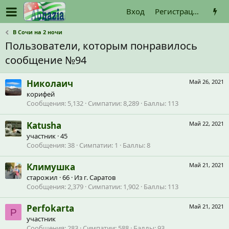
Вход
Регистрация
В Сочи на 2 ночи
Пользователи, которым понравилось
сообщение №94
Николаич
Май 26, 2021
корифей
Сообщения
5,132
Симпатии
8,289
Баллы
113
Katusha
Май 22, 2021
участник
·
45
Сообщения
38
Симпатии
1
Баллы
8
Климушка
Май 21, 2021
старожил
·
66
·
Из
г. Саратов
Сообщения
2,379
Симпатии
1,902
Баллы
113
Perfokarta
Май 21, 2021
P
участник
Сообщения
283
Симпатии
588
Баллы
93