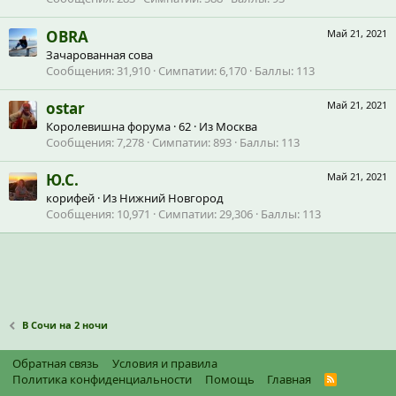
OBRA
Май 21, 2021
Зачарованная сова
Сообщения
31,910
Симпатии
6,170
Баллы
113
ostar
Май 21, 2021
Королевишна форума
·
62
·
Из
Москва
Сообщения
7,278
Симпатии
893
Баллы
113
Ю.С.
Май 21, 2021
корифей
·
Из
Нижний Новгород
Сообщения
10,971
Симпатии
29,306
Баллы
113
В Сочи на 2 ночи
Обратная связь
Условия и правила
Политика конфиденциальности
Помощь
Главная
R
S