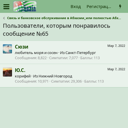
Вход
Регистрация
Связь и банковское обслуживание в Абхазии_или полностью Абхазкие операторы связи и наличные?
Пользователи, которым понравилось
сообщение №65
Сюзи
Мар 7, 2022
любитель моря и сосен
·
Из
Санкт-Петербург
Сообщения
8,822
Симпатии
7,077
Баллы
113
Ю.С.
Мар 7, 2022
корифей
·
Из
Нижний Новгород
Сообщения
10,971
Симпатии
29,306
Баллы
113