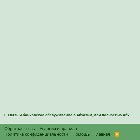
Связь и банковское обслуживание в Абхазии_или полностью Абхазкие операторы связи и наличные?
Обратная связь
Условия и правила
Политика конфиденциальности
Помощь
Главная
R
S