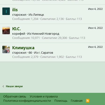
ilis
Июл 4, 2022
I
старожил
·
Из
Липецк
Сообщения
1,204
Симпатии
2,136
Баллы
113
Ю.С.
Июл 4, 2022
корифей
·
Из
Нижний Новгород
Сообщения
10,971
Симпатии
29,306
Баллы
113
Климушка
Июл 4, 2022
старожил
·
66
·
Из
г. Саратов
Сообщения
2,379
Симпатии
1,902
Баллы
113
Наши звери
Обратная связь
Условия и правила
Политика конфиденциальности
Помощь
Главная
R
S