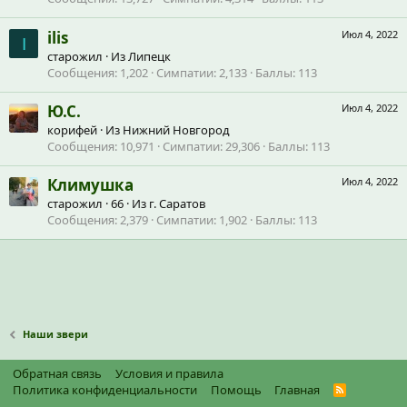
ilis
Июл 4, 2022
I
старожил
·
Из
Липецк
Сообщения
1,202
Симпатии
2,133
Баллы
113
Ю.С.
Июл 4, 2022
корифей
·
Из
Нижний Новгород
Сообщения
10,971
Симпатии
29,306
Баллы
113
Климушка
Июл 4, 2022
старожил
·
66
·
Из
г. Саратов
Сообщения
2,379
Симпатии
1,902
Баллы
113
Наши звери
Обратная связь
Условия и правила
Политика конфиденциальности
Помощь
Главная
R
S