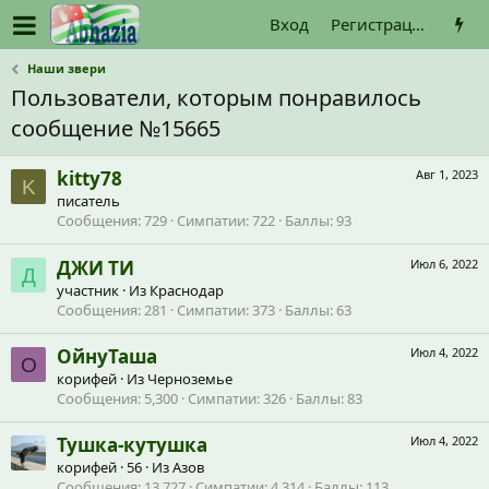
Вход
Регистрация
Наши звери
Пользователи, которым понравилось
сообщение №15665
kitty78
Авг 1, 2023
K
писатель
Сообщения
729
Симпатии
722
Баллы
93
ДЖИ ТИ
Июл 6, 2022
Д
участник
·
Из
Краснодар
Сообщения
281
Симпатии
373
Баллы
63
ОйнуТаша
Июл 4, 2022
О
корифей
·
Из
Черноземье
Сообщения
5,300
Симпатии
326
Баллы
83
Тушка-кутушка
Июл 4, 2022
корифей
·
56
·
Из
Азов
Сообщения
13,727
Симпатии
4,314
Баллы
113