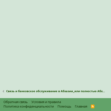
Связь и банковское обслуживание в Абхазии_или полностью Абхазкие операторы связи и наличные?
Обратная связь
Условия и правила
Политика конфиденциальности
Помощь
Главная
R
S