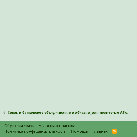
Связь и банковское обслуживание в Абхазии_или полностью Абхазкие операторы связи и наличные?
Обратная связь
Условия и правила
Политика конфиденциальности
Помощь
Главная
R
S