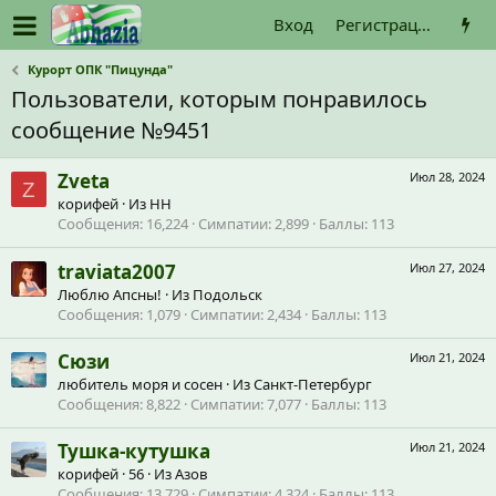
Вход
Регистрация
Курорт ОПК "Пицунда"
Пользователи, которым понравилось
сообщение №9451
Zveta
Июл 28, 2024
Z
корифей
·
Из
НН
Сообщения
16,224
Симпатии
2,899
Баллы
113
traviata2007
Июл 27, 2024
Люблю Апсны!
·
Из
Подольск
Сообщения
1,079
Симпатии
2,434
Баллы
113
Сюзи
Июл 21, 2024
любитель моря и сосен
·
Из
Санкт-Петербург
Сообщения
8,822
Симпатии
7,077
Баллы
113
Тушка-кутушка
Июл 21, 2024
корифей
·
56
·
Из
Азов
Сообщения
13,729
Симпатии
4,324
Баллы
113