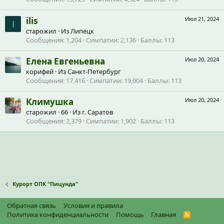
ilis
Июл 21, 2024
I
старожил
·
Из
Липецк
Сообщения
1,204
Симпатии
2,136
Баллы
113
Елена Евгеньевна
Июл 20, 2024
корифей
·
Из
Санкт-Петербург
Сообщения
17,416
Симпатии
19,004
Баллы
113
Климушка
Июл 20, 2024
старожил
·
66
·
Из
г. Саратов
Сообщения
2,379
Симпатии
1,902
Баллы
113
Курорт ОПК "Пицунда"
Обратная связь
Условия и правила
Политика конфиденциальности
Помощь
Главная
R
S