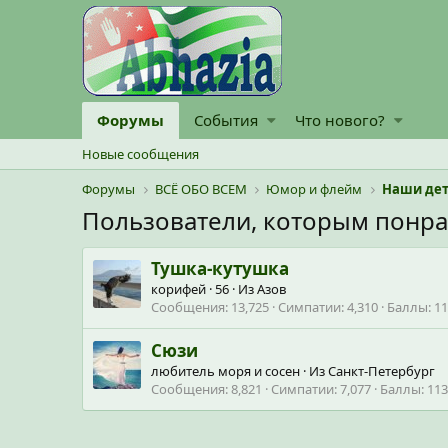
Форумы
События
Что нового?
Новые сообщения
Форумы
ВСЁ ОБО ВСЕМ
Юмор и флейм
Наши де
Пользователи, которым понр
Тушка-кутушка
корифей
·
56
·
Из
Азов
Сообщения
13,725
Симпатии
4,310
Баллы
11
Сюзи
любитель моря и сосен
·
Из
Санкт-Петербург
Сообщения
8,821
Симпатии
7,077
Баллы
113