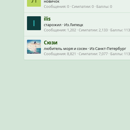
новичок
Сообщения
0
Симпатии
0
Баллы
0
ilis
I
старожил
·
Из
Липецк
Сообщения
1,202
Симпатии
2,133
Баллы
113
Сюзи
любитель моря и сосен
·
Из
Санкт-Петербург
Сообщения
8,821
Симпатии
7,077
Баллы
113