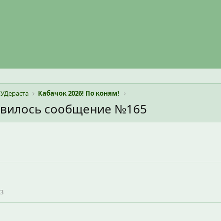
УДераста
Кабачок 2026! По коням!
авилось сообщение №165
3