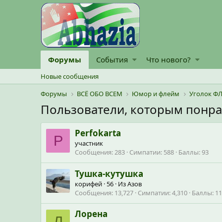
Форумы
События
Что нового?
Новые сообщения
Форумы
ВСЁ ОБО ВСЕМ
Юмор и флейм
Уголок ФЛ
Пользователи, которым понр
Perfokarta
P
участник
Сообщения
283
Симпатии
588
Баллы
93
Тушка-кутушка
корифей
·
56
·
Из
Азов
Сообщения
13,727
Симпатии
4,310
Баллы
11
Лорена
Л