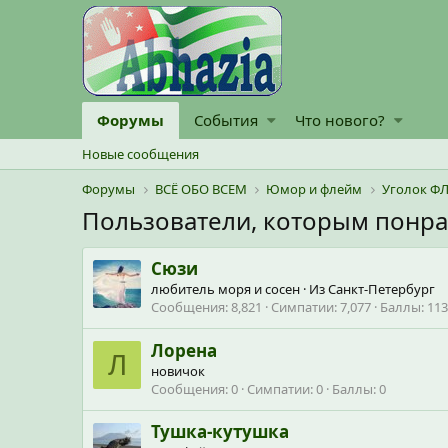
Форумы
События
Что нового?
Новые сообщения
Форумы
ВСЁ ОБО ВСЕМ
Юмор и флейм
Уголок ФЛ
Пользователи, которым понр
Сюзи
любитель моря и сосен
·
Из
Санкт-Петербург
Сообщения
8,821
Симпатии
7,077
Баллы
113
Лорена
Л
новичок
Сообщения
0
Симпатии
0
Баллы
0
Тушка-кутушка