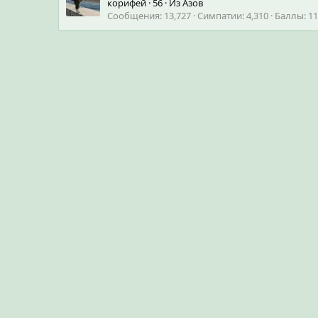
корифей
·
56
·
Из
Азов
Сообщения
13,727
Симпатии
4,310
Баллы
11