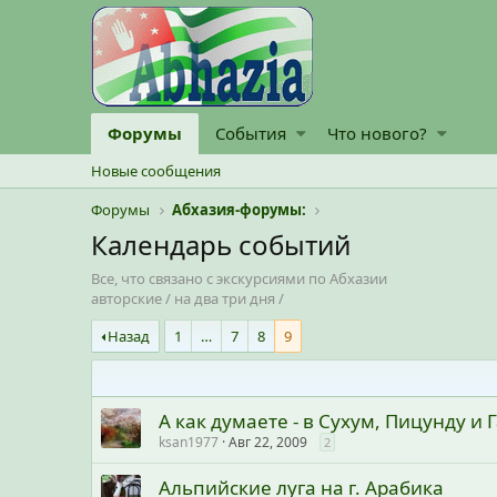
Форумы
События
Что нового?
Новые сообщения
Форумы
Абхазия-форумы:
Календарь событий
Все, что связано с экскурсиями по Абхазии
авторские / на два три дня /
Назад
1
…
7
8
9
А как думаете - в Сухум, Пицунду и
ksan1977
Авг 22, 2009
2
Альпийские луга на г. Арабика