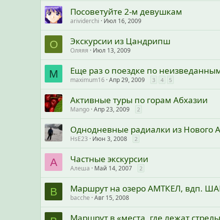
Посоветуйте 2-м девушкам
arividerchi
Июл 16, 2009
Экскурсии из Цандрипш
О
Оляяя
Июл 13, 2009
Еще раз о поездке по неизведанны
M
maximum16
Апр 29, 2009
3
4
5
Активные туры по горам Абхазии
Mango
Апр 23, 2009
2
Однодневные радиалки из Нового 
HsE23
Июн 3, 2008
2
Частные экскурсии
А
Алеша
Май 14, 2007
2
Маршрут на озеро АМТКЕЛ, вдп. Ш
B
bacche
Авг 15, 2008
Маршрут в «места, где лежат стрел