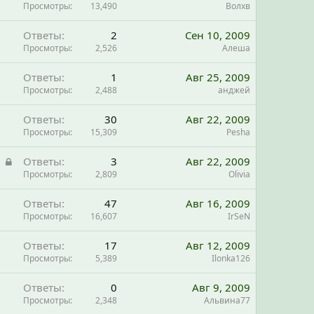
Просмотры
13,490
Волхв
Ответы
2
Сен 10, 2009
Просмотры
2,526
Алеша
Ответы
1
Авг 25, 2009
Просмотры
2,488
анджей
Ответы
30
Авг 22, 2009
Просмотры
15,309
Pesha
З
Ответы
3
Авг 22, 2009
а
Просмотры
2,809
Olivia
к
Ответы
47
Авг 16, 2009
р
Просмотры
16,607
IrSeN
ы
т
Ответы
17
Авг 12, 2009
а
Просмотры
5,389
Ilonka126
Ответы
0
Авг 9, 2009
Просмотры
2,348
Альвина77