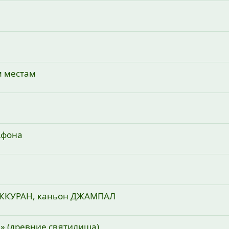
м местам
Афона
АККУРАН, каньон ДЖАМПАЛ
ы» (древние святилища)