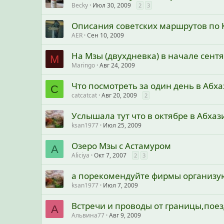
Becky
Июл 30, 2009
2
3
Описания советских маршрутов по 
AER
Сен 10, 2009
На Мзы (двухдневка) в начале сент
M
Maringo
Авг 24, 2009
Что посмотреть за один день в Абха
C
catcatcat
Авг 20, 2009
2
Услышала тут что в октябре в Абха
ksan1977
Июл 25, 2009
Озеро Мзы с Астамуром
A
Aliciya
Окт 7, 2007
2
3
а порекомендуйте фирмы организую
ksan1977
Июл 7, 2009
Встречи и проводы от границы,поез
А
Альвина77
Авг 9, 2009