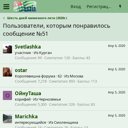
Вход
Регистрация
Шесть дней мимозного лета (2020г.)
Пользователи, которым понравилось
сообщение №51
Svetlashka
Апр 6, 2020
участник
·
Из
Курган
Сообщения
99
Симпатии
126
Баллы
43
ostar
Апр 5, 2020
Королевишна форума
·
62
·
Из
Москва
Сообщения
7,278
Симпатии
893
Баллы
113
ОйнуТаша
Апр 5, 2020
О
корифей
·
Из
Черноземье
Сообщения
5,300
Симпатии
326
Баллы
83
Marichka
Апр 5, 2020
интересующийся
·
Из
Смоленщина
Сообщения
16
Симпатии
26
Баллы
13