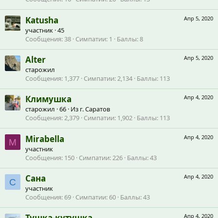
Katusha
Апр 5, 2020
участник
·
45
Сообщения
38
Симпатии
1
Баллы
8
Alter
Апр 5, 2020
старожил
Сообщения
1,377
Симпатии
2,134
Баллы
113
Климушка
Апр 4, 2020
старожил
·
66
·
Из
г. Саратов
Сообщения
2,379
Симпатии
1,902
Баллы
113
Mirabella
Апр 4, 2020
M
участник
Сообщения
150
Симпатии
226
Баллы
43
Сана
Апр 4, 2020
С
участник
Сообщения
69
Симпатии
60
Баллы
43
Тушка-кутушка
Апр 4, 2020