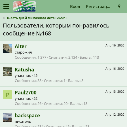
Вход
Регистрация
Шесть дней мимозного лета (2020г.)
Пользователи, которым понравилось
сообщение №168
Alter
Апр 16, 2020
старожил
Сообщения
1,377
Симпатии
2,134
Баллы
113
Katusha
Апр 16, 2020
участник
·
45
Сообщения
38
Симпатии
1
Баллы
8
Paul2700
Апр 13, 2020
P
участник
·
52
Сообщения
26
Симпатии
20
Баллы
18
backspace
Апр 12, 2020
писатель
Сообщения
534
Симпатии
45
Баллы
28