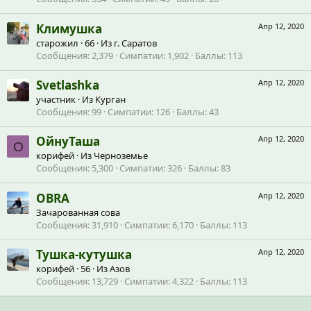
Климушка
Апр 12, 2020
старожил
·
66
·
Из
г. Саратов
Сообщения
2,379
Симпатии
1,902
Баллы
113
Svetlashka
Апр 12, 2020
участник
·
Из
Курган
Сообщения
99
Симпатии
126
Баллы
43
ОйнуТаша
Апр 12, 2020
О
корифей
·
Из
Черноземье
Сообщения
5,300
Симпатии
326
Баллы
83
OBRA
Апр 12, 2020
Зачарованная сова
Сообщения
31,910
Симпатии
6,170
Баллы
113
Тушка-кутушка
Апр 12, 2020
корифей
·
56
·
Из
Азов
Сообщения
13,729
Симпатии
4,322
Баллы
113