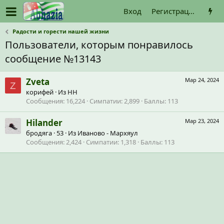
Вход
Регистрация
Радости и горести нашей жизни
Пользователи, которым понравилось
сообщение №13143
Zveta
Мар 24, 2024
Z
корифей
·
Из
НН
Сообщения
16,224
Симпатии
2,899
Баллы
113
Hilander
Мар 23, 2024
бродяга
·
53
·
Из
Иваново - Мархяул
Сообщения
2,424
Симпатии
1,318
Баллы
113