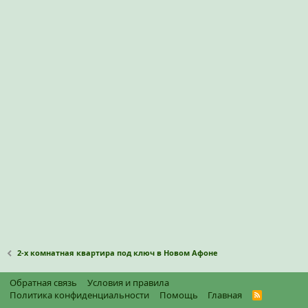
2-х комнатная квартира под ключ в Новом Афоне
Обратная связь
Условия и правила
Политика конфиденциальности
Помощь
Главная
R
S