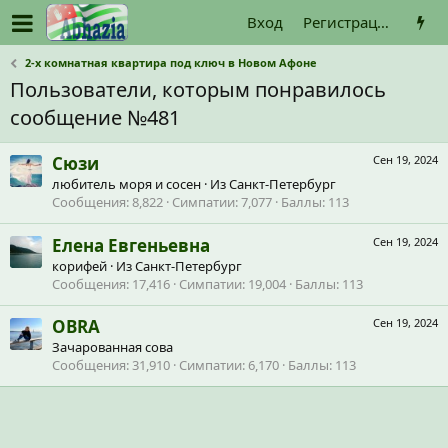
Вход
Регистрация
2-х комнатная квартира под ключ в Новом Афоне
Пользователи, которым понравилось
сообщение №481
Сюзи
Сен 19, 2024
любитель моря и сосен
·
Из
Санкт-Петербург
Сообщения
8,822
Симпатии
7,077
Баллы
113
Елена Евгеньевна
Сен 19, 2024
корифей
·
Из
Санкт-Петербург
Сообщения
17,416
Симпатии
19,004
Баллы
113
OBRA
Сен 19, 2024
Зачарованная сова
Сообщения
31,910
Симпатии
6,170
Баллы
113