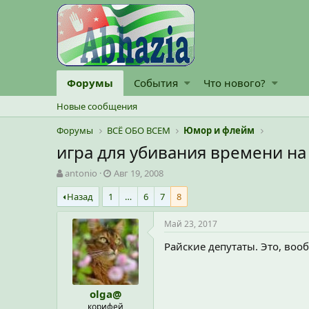
Форумы
События
Что нового?
Новые сообщения
Форумы
ВСЁ ОБО ВСЕМ
Юмор и флейм
игра для убивания времени на
А
Д
antonio
Авг 19, 2008
в
а
Назад
1
…
6
7
8
т
т
о
а
р
н
Май 23, 2017
т
а
Райские депутаты. Это, вообщ
е
ч
м
а
ы
л
а
olga@
корифей