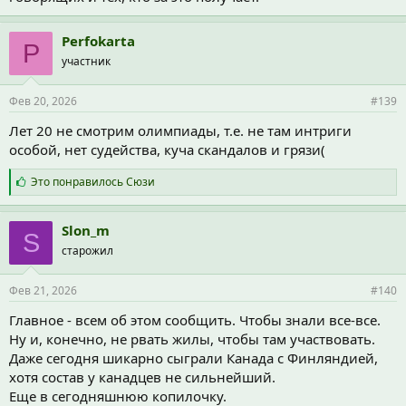
Perfokarta
P
участник
Фев 20, 2026
#139
Лет 20 не смотрим олимпиады, т.е. не там интриги
особой, нет судейства, куча скандалов и грязи(
С
Это понравилось
Сюзи
и
м
п
Slon_m
S
а
старожил
т
и
и
Фев 21, 2026
#140
:
Главное - всем об этом сообщить. Чтобы знали все-все.
Ну и, конечно, не рвать жилы, чтобы там участвовать.
Даже сегодня шикарно сыграли Канада с Финляндией,
хотя состав у канадцев не сильнейший.
Еще в сегодняшнюю копилочку.