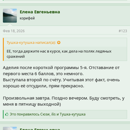
и
м
п
Елена Евгеньевна
а
корифей
т
и
и
Фев 18, 2026
#123
:
Тушка-кутушка написал(а):
ЕЕ, тогда держите нас в курсе, как дела на полях ледяных
сражений
Аделия после короткой программы 5-я. Отставание от
первого места 6 баллов, это немного.
Выступала второй по счёту. Учитывая этот факт, очень
хорошо её отсудили, прям прекрасно.
Произвольная завтра. Поздно вечером. Буду смотреть, у
меня в пятницу выходной)
С
Это понравилось
Сюзи
,
ilis
и
Тушка-кутушка
и
м
п
Елена Евгеньевна