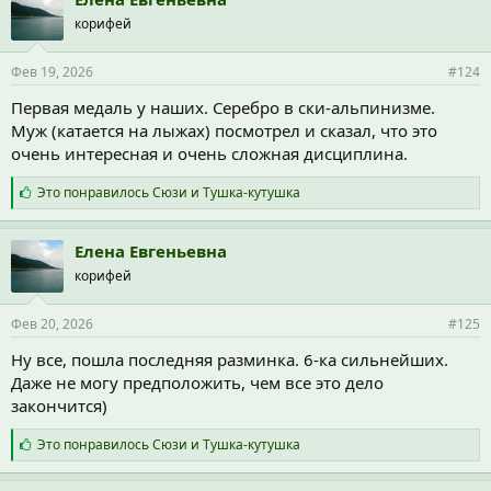
а
корифей
т
и
и
Фев 19, 2026
#124
:
Первая медаль у наших. Серебро в ски-альпинизме.
Муж (катается на лыжах) посмотрел и сказал, что это
очень интересная и очень сложная дисциплина.
С
Это понравилось
Сюзи
и
Тушка-кутушка
и
м
п
Елена Евгеньевна
а
корифей
т
и
и
Фев 20, 2026
#125
:
Ну все, пошла последняя разминка. 6-ка сильнейших.
Даже не могу предположить, чем все это дело
закончится)
С
Это понравилось
Сюзи
и
Тушка-кутушка
и
м