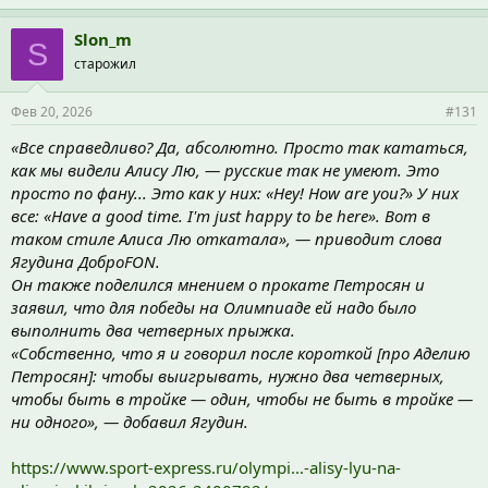
Slon_m
S
старожил
Фев 20, 2026
#131
«Все справедливо? Да, абсолютно. Просто так кататься,
как мы видели Алису Лю, — русские так не умеют. Это
просто по фану... Это как у них: «Hey! How are you?» У них
все: «Have a good time. I'm just happy to be here». Вот в
таком стиле Алиса Лю откатала», — приводит слова
Ягудина ДоброFON.
Он также поделился мнением о прокате Петросян и
заявил, что для победы на Олимпиаде ей надо было
выполнить два четверных прыжка.
«Собственно, что я и говорил после короткой [про Аделию
Петросян]: чтобы выигрывать, нужно два четверных,
чтобы быть в тройке — один, чтобы не быть в тройке —
ни одного», — добавил Ягудин.
https://www.sport-express.ru/olympi...-alisy-lyu-na-