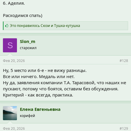
6. Аделия.
Расходимся спать)
С
Это понравилось
Сюзи
и
Тушка-кутушка
и
м
п
Slon_m
S
а
старожил
т
и
и
Фев 20, 2026
#128
:
Ну, 5 место или 6-е - не вижу разницы.
Все или ничего. Медаль или нет.
Ну да, заявления компании Т.А. Тарасовой, что наших не
пускают, потому что боятся, оставим без обсуждения.
Критерий - как всегда, практика.
Елена Евгеньевна
корифей
Фев 20, 2026
#129