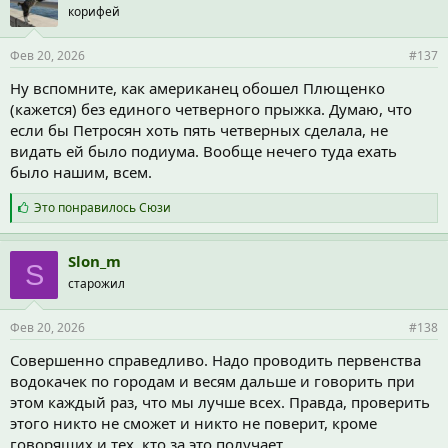
корифей
Фев 20, 2026
#137
Ну вспомните, как американец обошел Плющенко
(кажется) без единого четверного прыжка. Думаю, что
если бы Петросян хоть пять четверных сделала, не
видать ей было подиума. Вообще нечего туда ехать
было нашим, всем.
С
Это понравилось
Сюзи
и
м
п
Slon_m
S
а
старожил
т
и
и
Фев 20, 2026
#138
:
Совершенно справедливо. Надо проводить первенства
водокачек по городам и весям дальше и говорить при
этом каждый раз, что мы лучше всех. Правда, проверить
этого никто не сможет и никто не поверит, кроме
говорящих и тех, кто за это получает.