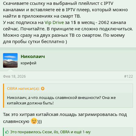
Скачиваете ссылку на выбраный плейлист с IPTV
каналами и вставляете её в IPTV плеер, который можно
найти в приложениях на смарт ТВ.
У нас подписка на
Vip Drive
за 1$ в месяц - 2062 канала
сейчас. Почитайте. В принципе не сложно подключиться.
Можно сразу на двух разных ТВ со смартом. По моему
для пробы сутки бесплатно )
Николаич
корифей
Фев 18, 2026
#122
OBRA написал(а):
Николаич, а что лошадь славянской внешности? Она же
китайская должна быть!
Так это хитрая китайская лошадь загримировалась под
славянскую
)))
С
Это понравилось
Сюзи
,
ilis
,
OBRA
и ещё 1-му