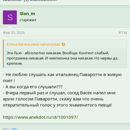
Slon_m
S
старожил
Фев 20, 2026
#134
Елена Евгеньевна написал(а):
Эта Лью - абсолютно никакая. Вообще. Контент слабый,
программа никакая. И чемпионка она никакая. Но нервы да,
крепкие.
- Не люблю слушать как итальянец Паваротти в живую
поёт !
- А вы когда его слушали???
- Вчера первый раз и слушал, сосед Васёк напел мне
арию голосом Паваротти, скажу вам что очень
отвратительный голос у этого знаменитого певца!
https://www.anekdot.ru/id/1001097/