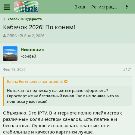
Вход
Регистрация
Уголок ФЛУДераста
Кабачок 2026! По коням!
А
Д
OBRA
Янв 2, 2026
в
а
т
т
Николаич
о
а
корифей
р
н
т
а
е
ч
Фев 18, 2026
#121
м
а
ы
л
Елена Евгеньевна написал(а):
а
Но какая-то подписка у вас же все равно оформлена?
Евроспорт же не бесплатный канал. Так и не поняла, что за
подписка у вас такая)
Объясняю. Это IPTV. В интернете полно плейлистов с
различным колличеством каналов. Есть платные и
бесплатные. Лучше использовать платные, они
стабильные и качество картинки лучше.