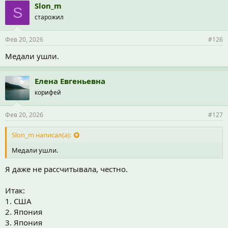
п
Slon_m
S
а
старожил
т
и
и
Фев 20, 2026
#126
:
Медали ушли.
Елена Евгеньевна
корифей
Фев 20, 2026
#127
Slon_m написал(а):
Медали ушли.
Я даже не рассчитывала, честно.
Итак:
1. США
2. Япония
3. Япония