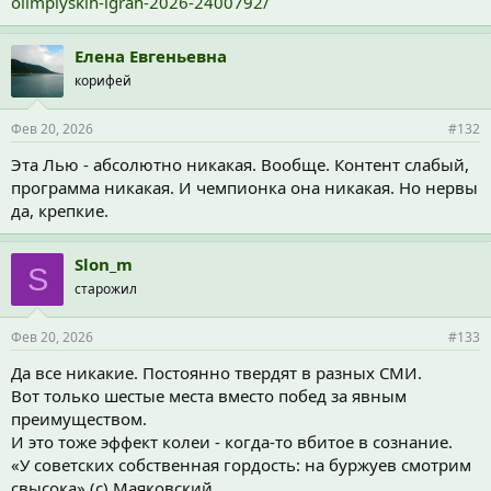
olimpiyskih-igrah-2026-2400792/
Елена Евгеньевна
корифей
Фев 20, 2026
#132
Эта Лью - абсолютно никакая. Вообще. Контент слабый,
программа никакая. И чемпионка она никакая. Но нервы
да, крепкие.
Slon_m
S
старожил
Фев 20, 2026
#133
Да все никакие. Постоянно твердят в разных СМИ.
Вот только шестые места вместо побед за явным
преимуществом.
И это тоже эффект колеи - когда-то вбитое в сознание.
«У советских собственная гордость: на буржуев смотрим
свысока» (с) Маяковский.