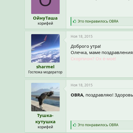
О
ОйнуТаша
С
Это понравилось
OBRA
корифей
и
м
п
Ноя 18, 2015
а
т
Доброго утра!
и
Олечка, маме поздравления 
и
Скорпион? Ох ё-моё!
:
sharmel
Госпожа модератор
Ноя 18, 2015
OBRA
, поздравляю! Здоровь
Тушка-
кутушка
С
Это понравилось
OBRA
корифей
и