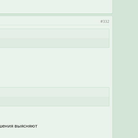
#332
шения выясняют