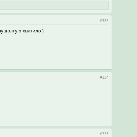
#333
му долгую хватило )
#334
#335