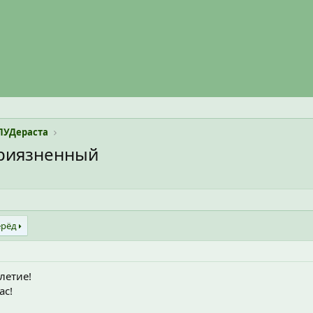
ЛУДераста
приязненный
ерёд
летие!
ас!