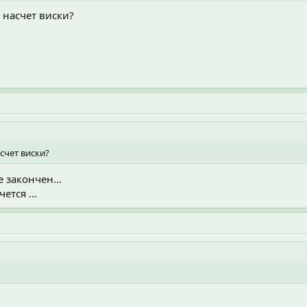
 насчет виски?
счет виски?
 закончен...
ется ...