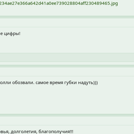
f79a234ae27e366a642d41a0ee739028804aff230489465.jpg
ые цифры!
Полли обозвали. самое время губки надуть)))
овья, долголетия, благополучия!!!