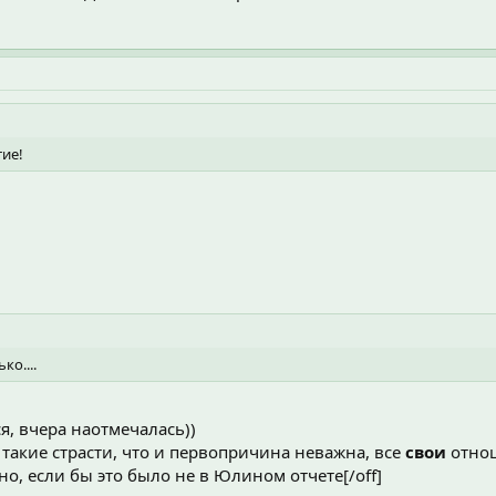
тие!
ко....
я, вчера наотмечалась))
 такие страсти, что и первопричина неважна, все
свои
отно
но, если бы это было не в Юлином отчете[/off]