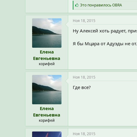
С
Это понравилось
OBRA
и
м
п
Ноя 18, 2015
а
т
Ну Алексей хоть радует, при
и
и
Я бы Мцара от Адуэды не о
:
Елена
Евгеньевна
корифей
Ноя 18, 2015
Где все?
Елена
Евгеньевна
корифей
Ноя 18, 2015