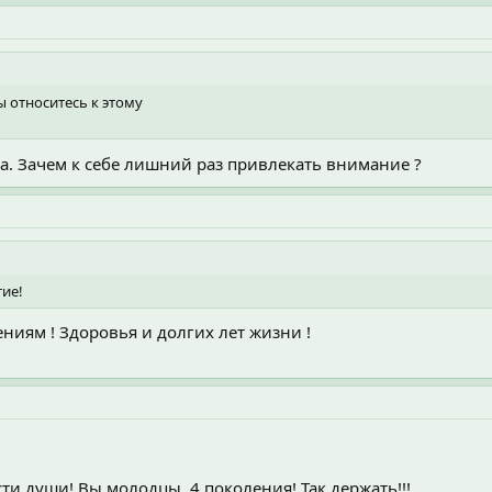
ы относитесь к этому
. Зачем к себе лишний раз привлекать внимание ?
тие!
ниям ! Здоровья и долгих лет жизни !
ти души! Вы молодцы, 4 поколения! Так держать!!!