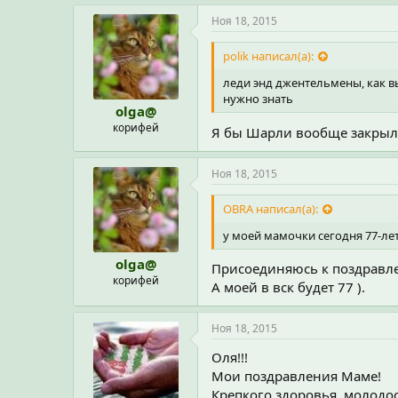
м
п
Ноя 18, 2015
а
т
polik написал(а):
и
и
леди энд джентельмены, как в
:
нужно знать
olga@
корифей
Я бы Шарли вообще закрыла
Ноя 18, 2015
OBRA написал(а):
у моей мамочки сегодня 77-ле
olga@
Присоединяюсь к поздравле
корифей
А моей в вск будет 77 ).
Ноя 18, 2015
Оля!!!
Мои поздравления Маме!
Крепкого здоровья, молодос