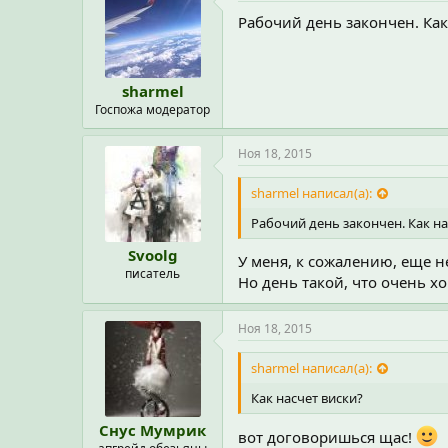
Рабочий день закончен. Как
sharmel
Госпожа модератор
Ноя 18, 2015
sharmel написал(а):
Рабочий день закончен. Как на
Svoolg
У меня, к сожалению, еще не
писатель
Но день такой, что очень хоч
Ноя 18, 2015
sharmel написал(а):
Как насчет виски?
Снус Мумрик
вот договоришься щас!