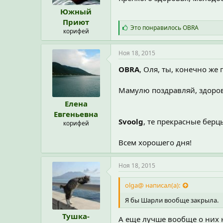
Южный
Приют
С
Это понравилось
OBRA
корифей
и
м
п
Ноя 18, 2015
а
т
OBRA
, Оля, ты, конечно же 
и
и
Мамулю поздравляй, здоров
:
Елена
Евгеньевна
Svoolg
, те прекрасные берц
корифей
Всем хорошего дня!
Ноя 18, 2015
olga@ написал(а):
Я бы Шарли вообще закрыла.
Тушка-
А еще лучше вообще о них н