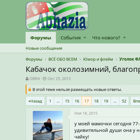
Форумы
События
Что нового?
Новые сообщения
Форумы
ВСЁ ОБО ВСЕМ
Юмор и флейм
Уголок Ф
Кабачок околозимний, благо
А
Д
OBRA
Окт 25, 2015
в
а
т
В этой теме нельзя размещать новые ответы.
т
о
а
р
н
Назад
1
…
15
16
17
18
19
…
52
Вп
т
а
е
ч
Ноя 18, 2015
м
а
ы
л
у моей мамочки сегодня 77-
а
удивительной души она у н
чайку!