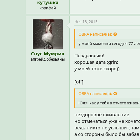
кутушка
корифей
Ноя 18, 2015
OBRA написал(а):
у моей мамочки сегодня 77-ле
Снус Мумрик
Поздравляю!
апгрейд обезьяны
хорошая дата :grin:
у моей тоже скоро))
[off]
OBRA написал(а):
Юля, как у тебя в отчете живень
нездоровое оживление
но отмечаться уже не хочетс
ведь никто не услышит, там
а со стороны было бы забав