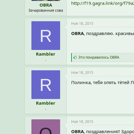
http://f19.gagra.link/org/
OBRA
Зачарованная сова
Ноя 18, 2015
R
OBRA
, поздравляю. красив
Rambler
С
Это понравилось
OBRA
.
и
м
п
Ноя 18, 2015
а
R
т
Полинка, тебя опять тётей 
и
и
:
Rambler
.
Ноя 18, 2015
OBRA
, поздравления!! Здор