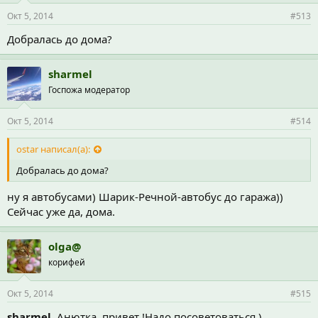
Окт 5, 2014
#513
Добралась до дома?
sharmel
Госпожа модератор
Окт 5, 2014
#514
ostar написал(а):
Добралась до дома?
ну я автобусами) Шарик-Речной-автобус до гаража))
Сейчас уже да, дома.
olga@
корифей
Окт 5, 2014
#515
sharmel
, Анютка, привет !Надо посоветоваться ).