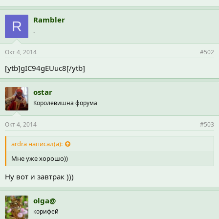
Rambler
R
.
Окт 4, 2014
#502
[ytb]gIC94gEUuc8[/ytb]
ostar
Королевишна форума
Окт 4, 2014
#503
ardra написал(а):
Мне уже хорошо))
Ну вот и завтрак )))
olga@
корифей