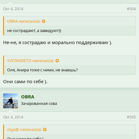
Окт 4, 2014
#504
OBRA написал(а):
не сострадают, а завидуют))
Не-не, я сострадаю и морально поддерживаю ).
SVETAGDETO написал(а):
Оля, Анира тоже с ними, не знаешь?
Они сами по себе ).
OBRA
Зачарованная сова
Окт 4, 2014
#505
olga@ написал(а):
Они сами по себе ).