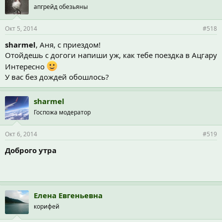
апгрейд обезьяны
Окт 5, 2014
#518
sharmel
, Аня, с приездом!
Отойдешь с догоги напиши уж, как тебе поездка в Ацгару
Интересно
У вас без дождей обошлось?
sharmel
Госпожа модератор
Окт 6, 2014
#519
Доброго утра
Елена Евгеньевна
корифей