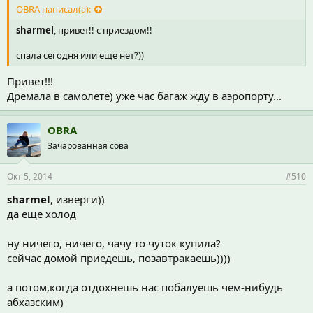
OBRA написал(а):
sharmel
, привет!! с приездом!!
спала сегодня или еще нет?))
Привет!!!
Дремала в самолете) уже час багаж жду в аэропорту...
OBRA
Зачарованная сова
Окт 5, 2014
#510
sharmel
, изверги))
да еще холод
ну ничего, ничего, чачу то чуток купила?
сейчас домой приедешь, позавтракаешь))))
а потом,когда отдохнешь нас побалуешь чем-нибудь
абхазским)