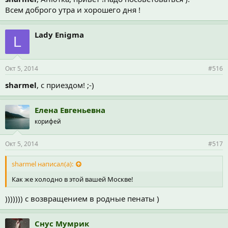
Всем доброго утра и хорошего дня !
Lady Enigma
L
Окт 5, 2014
#516
sharmel
, с приездом! ;-)
Елена Евгеньевна
корифей
Окт 5, 2014
#517
sharmel написал(а):
Как же холодно в этой вашей Москве!
))))))) с возвращением в родные пенаты )
Снус Мумрик