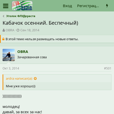
Вход
Регистрация
Уголок ФЛУДераста
Кабачок осенний. Беспечный)
А
Д
OBRA
Сен 18, 2014
в
а
В этой теме нельзя размещать новые ответы.
т
т
о
а
р
н
OBRA
т
а
е
Зачарованная сова
ч
м
а
ы
л
Окт 3, 2014
#501
а
ardra написал(а):
Мне уже хорошо))
)))))))))))))))
молодец!
давай, за всех за нас!