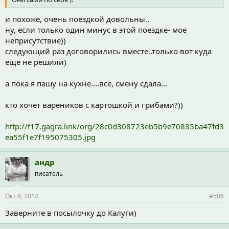
и похоже, очень поездкой довольны..
ну, если только один минус в этой поездке- мое
неприсутствие))
следующий раз договорились вместе..только вот куда
еще не решили)
а пока я пашу на кухне....все, смену сдала...
кто хочет вареников с картошкой и грибами?))
http://f17.gagra.link/org/28c0d308723eb5b9e70835ba47fd3
ea55f1e7f195075305.jpg
андр
писатель
Окт 4, 2014
#506
Заверните в посылочку до Калуги)