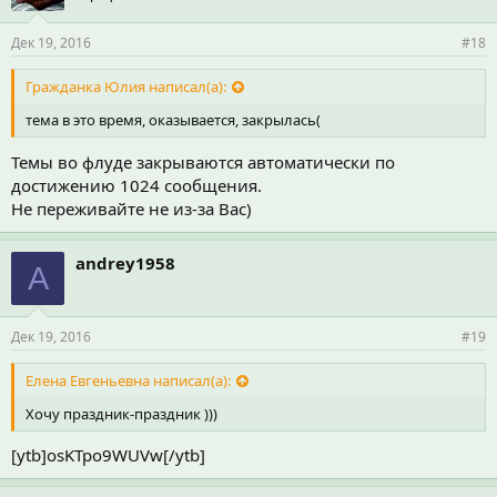
Дек 19, 2016
#18
Гражданка Юлия написал(а):
тема в это время, оказывается, закрылась(
Темы во флуде закрываются автоматически по
достижению 1024 сообщения.
Не переживайте не из-за Вас)
andrey1958
A
Дек 19, 2016
#19
Елена Евгеньевна написал(а):
Хочу праздник-праздник )))
[ytb]osKTpo9WUVw[/ytb]