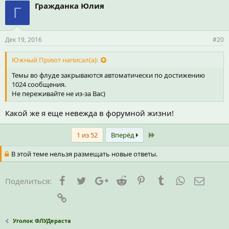
Гражданка Юлия
Г
Дек 19, 2016
#20
Южный Приют написал(а):
Темы во флуде закрываются автоматически по достижению
1024 сообщения.
Не переживайте не из-за Вас)
Какой же я еще невежда в форумной жизни!
Last
1 из 52
Вперёд
В этой теме нельзя размещать новые ответы.
Facebook
Twitter
Google+
Reddit
Pinterest
Tumblr
WhatsApp
Элект
Поделиться:
Ссылка
Уголок ФЛУДераста