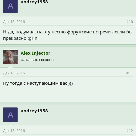
andrey1958
A
Дек 18, 2016
#10
Н-да, подумал, на эту песню форумские встречи легли бы
прекрасно.:grin:
Alex Injector
фатально спокоен
Дек 18, 2016
#11
Ну тогда с наступающим вас )))
andrey1958
A
Дек 18, 2016
#12