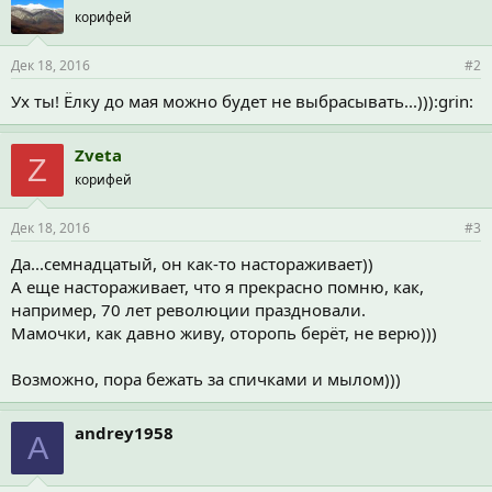
корифей
Дек 18, 2016
#2
Ух ты! Ёлку до мая можно будет не выбрасывать...))):grin:
Zveta
Z
корифей
Дек 18, 2016
#3
Да...семнадцатый, он как-то настораживает))
А еще настораживает, что я прекрасно помню, как,
например, 70 лет революции праздновали.
Мамочки, как давно живу, оторопь берёт, не верю)))
Возможно, пора бежать за спичками и мылом)))
andrey1958
A