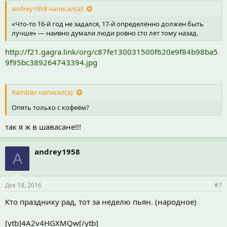
andrey1958 написал(а):
«Что-то 16-й год не задался, 17-й определённо должен быть
лучше» — наивно думали люди ровно сто лет тому назад.
http://f21.gagra.link/org/c87fe130031500f620e9f84b98ba5
9f95bc389264743394.jpg
Rambler написал(а):
Опять только с кофеём?
так я ж в шавасане!!!
andrey1958
A
Дек 18, 2016
#7
Кто празднику рад, тот за неделю пьян. (народное)
[ytb]4A2v4HGXMQw[/ytb]