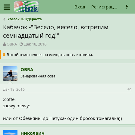
Вход
Регистрация
Уголок ФЛУДераста
Кабачок -"Весело, весело, встретим
семнадцатый год!"
А
Д
OBRA
Дек 18, 2016
в
а
В этой теме нельзя размещать новые ответы.
т
т
о
а
р
н
OBRA
т
а
е
Зачарованная сова
ч
м
а
ы
л
Дек 18, 2016
#1
а
:coffe:
:newy::newy:
или от Обезьяны до Петуха- один бросок томагавка))
Николаич