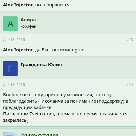
Alex Injector
, всё поправится.
Анира
А
корифей
Дек 18, 2016
#13
Alex Injector
, да Вы - оптимист:grin:.
Гражданка Юлия
Г
Дек 18, 2016
#14
Вообще не в тему, приношу извинения, но хочу
поблагодарить Николаича за понимание (поддержку) в
предыдущем кабачке.
Писала там Zveta ответ, а тема в это время, оказывается,
закрылась(
Тушка-кутушка