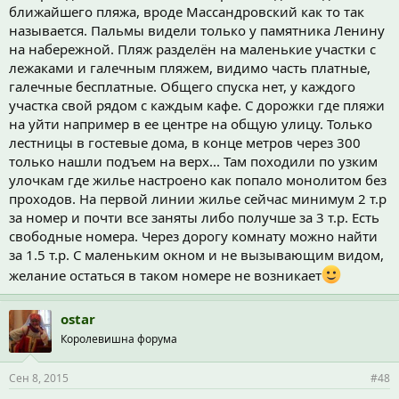
ближайшего пляжа, вроде Массандровский как то так
называется. Пальмы видели только у памятника Ленину
на набережной. Пляж разделён на маленькие участки с
лежаками и галечным пляжем, видимо часть платные,
галечные бесплатные. Общего спуска нет, у каждого
участка свой рядом с каждым кафе. С дорожки где пляжи
на уйти например в ее центре на общую улицу. Только
лестницы в гостевые дома, в конце метров через 300
только нашли подъем на верх... Там походили по узким
улочкам где жилье настроено как попало монолитом без
проходов. На первой линии жилье сейчас минимум 2 т.р
за номер и почти все заняты либо получше за 3 т.р. Есть
свободные номера. Через дорогу комнату можно найти
за 1.5 т.р. С маленьким окном и не вызывающим видом,
желание остаться в таком номере не возникает
ostar
Королевишна форума
Сен 8, 2015
#48