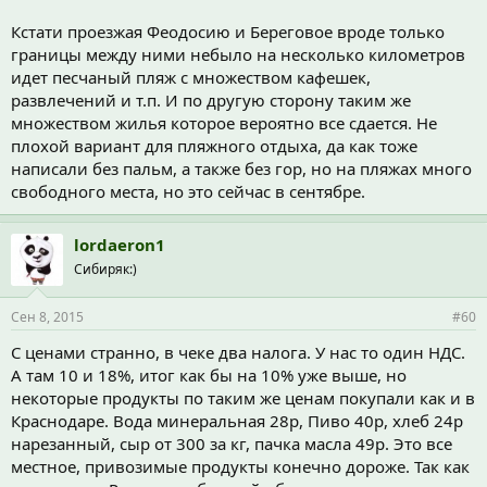
Кстати проезжая Феодосию и Береговое вроде только
границы между ними небыло на несколько километров
идет песчаный пляж с множеством кафешек,
развлечений и т.п. И по другую сторону таким же
множеством жилья которое вероятно все сдается. Не
плохой вариант для пляжного отдыха, да как тоже
написали без пальм, а также без гор, но на пляжах много
свободного места, но это сейчас в сентябре.
lordaeron1
Сибиряк:)
Сен 8, 2015
#60
С ценами странно, в чеке два налога. У нас то один НДС.
А там 10 и 18%, итог как бы на 10% уже выше, но
некоторые продукты по таким же ценам покупали как и в
Краснодаре. Вода минеральная 28р, Пиво 40р, хлеб 24р
нарезанный, сыр от 300 за кг, пачка масла 49р. Это все
местное, привозимые продукты конечно дороже. Так как