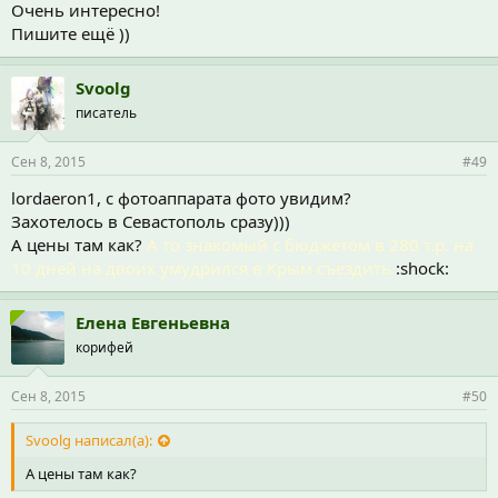
Очень интересно!
Пишите ещё ))
Svoolg
писатель
Сен 8, 2015
#49
lordaeron1, с фотоаппарата фото увидим?
Захотелось в Севастополь сразу)))
А цены там как?
А то знакомый с бюджетом в 280 т.р. на
10 дней на двоих умудрился в Крым съездить
:shock:
Елена Евгеньевна
корифей
Сен 8, 2015
#50
Svoolg написал(а):
А цены там как?