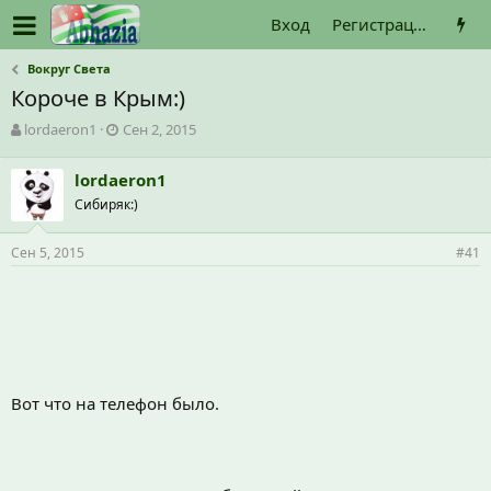
Вход
Регистрация
Вокруг Света
Короче в Крым:)
А
Д
lordaeron1
Сен 2, 2015
в
а
т
т
lordaeron1
о
а
Сибиряк:)
р
н
т
а
е
ч
Сен 5, 2015
#41
м
а
ы
л
а
Вот что на телефон было.