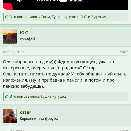
С
Это понравилось
Сюзи
,
Тушка-кутушка
,
Ю.С.
и 2 другим
и
м
п
Ю.С.
а
корифей
т
и
и
Апр 22, 2021
#667
:
Оля собралась на дачу))) Ждем вкуснющие, ужасно
интересные, очередные "страдания" Остар.
Оль, кстати, писать не думала? У тебя обалденный стиль
изложения. (Ну и прибавка к пенсии, а потом и про
пенсию забудешь).
С
Это понравилось
Тушка-кутушка
и
м
п
ostar
а
Королевишна форума
т
и
и