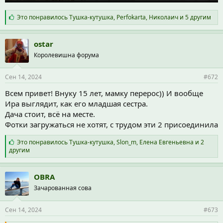
С
Это понравилось
Тушка-кутушка
,
Perfokarta
,
Николаич
и 5 другим
и
м
п
ostar
а
Королевишна форума
т
и
и
Сен 14, 2024
#672
:
Всем привет! Внуку 15 лет, мамку перерос)) И вообще
Ира выглядит, как его младшая сестра.
Дача стоит, всё на месте.
Фотки загружаться не хотят, с трудом эти 2 присоединила
С
Это понравилось
Тушка-кутушка
,
Slon_m
,
Елена Евгеньевна
и 2
и
другим
м
п
а
OBRA
т
Зачарованная сова
и
и
:
Сен 14, 2024
#673