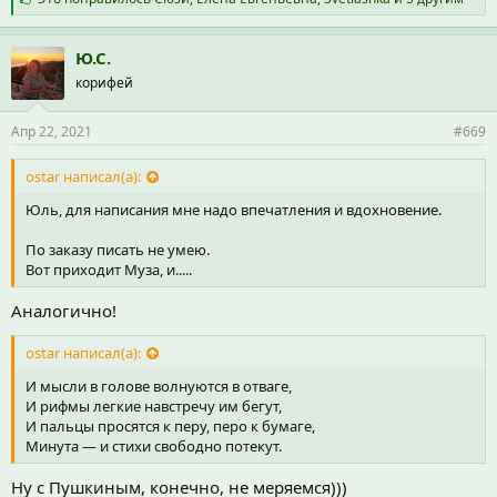
и
м
п
Ю.С.
а
корифей
т
и
и
Апр 22, 2021
#669
:
ostar написал(а):
Юль, для написания мне надо впечатления и вдохновение.
По заказу писать не умею.
Вот приходит Муза, и.....
Аналогично!
ostar написал(а):
И мысли в голове волнуются в отваге,
И рифмы легкие навстречу им бегут,
И пальцы просятся к перу, перо к бумаге,
Минута — и стихи свободно потекут.
Ну с Пушкиным, конечно, не меряемся)))