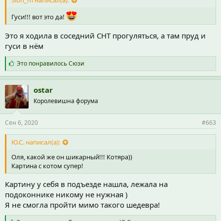
Slon_m написал(а):
Гуси!!! вот это да!
Это я ходила в соседний СНТ прогуляться, а там пруд и
гуси в нём
С
Это понравилось
Сюзи
и
м
п
ostar
а
Королевишна форума
т
и
и
Сен 6, 2020
#663
:
Ю.С. написал(а):
Оля, какой же он шикарный!!! Котяра))
Картина с котом супер!
Картину у себя в подъезде нашла, лежала на
подоконнике никому не нужная )
Я не смогла пройти мимо такого шедевра!