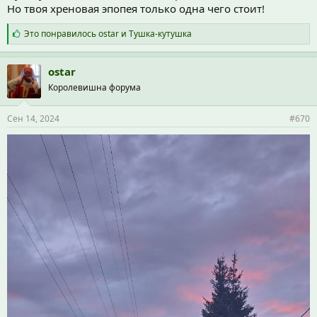
Но твоя хреновая эпопея только одна чего стоит!
С
Это понравилось
ostar
и
Тушка-кутушка
и
м
п
ostar
а
Королевишна форума
т
и
и
Сен 14, 2024
#670
: