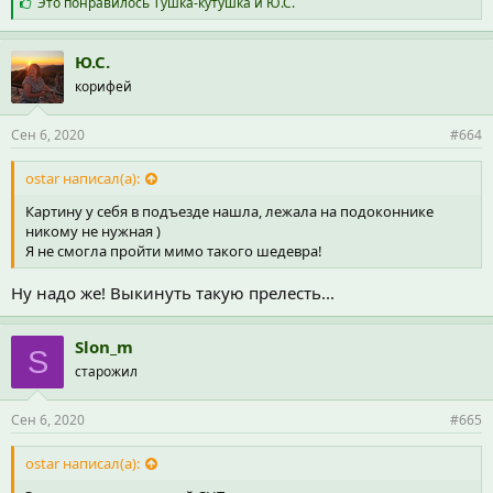
С
Это понравилось
Тушка-кутушка
и
Ю.С.
и
м
п
Ю.С.
а
корифей
т
и
и
Сен 6, 2020
#664
:
ostar написал(а):
Картину у себя в подъезде нашла, лежала на подоконнике
никому не нужная )
Я не смогла пройти мимо такого шедевра!
Ну надо же! Выкинуть такую прелесть...
Slon_m
S
старожил
Сен 6, 2020
#665
ostar написал(а):