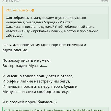
Апр 22, 2021
#668
:
Ю.С. написал(а):
Оля собралась на дачу))) Ждем вкуснющие, ужасно
интересные, очередные "страдания" Остар.
Оль, кстати, писать не думала? У тебя обалденный стиль
изложения. (Ну и прибавка к пенсии, а потом и про пенсию
забудешь).
Юль, для написания мне надо впечатления и
вдохновение.
По заказу писать не умею.
Вот приходит Муза, и.....
И мысли в голове волнуются в отваге,
И рифмы легкие навстречу им бегут,
И пальцы просятся к перу, перо к бумаге,
Минута — и стихи свободно потекут.
Я и поэзией порой балуюсь ))
С
Это понравилось
Сюзи
,
Елена Евгеньевна
,
Svetlashka
и 5 другим