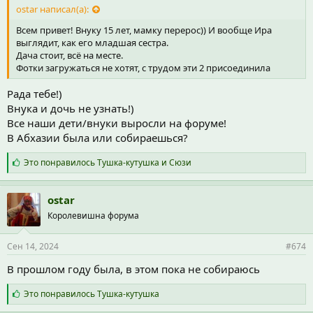
ostar написал(а):
Всем привет! Внуку 15 лет, мамку перерос)) И вообще Ира
выглядит, как его младшая сестра.
Дача стоит, всё на месте.
Фотки загружаться не хотят, с трудом эти 2 присоединила
Рада тебе!)
Внука и дочь не узнать!)
Все наши дети/внуки выросли на форуме!
В Абхазии была или собираешься?
С
Это понравилось
Тушка-кутушка
и
Сюзи
и
м
п
ostar
а
Королевишна форума
т
и
и
Сен 14, 2024
#674
:
В прошлом году была, в этом пока не собираюсь
С
Это понравилось
Тушка-кутушка
и