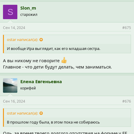
м
п
Slon_m
S
а
старожил
т
и
и
Сен 14, 2024
#675
:
ostar написал(а):
И вообще Ира выглядит, как его младшая сестра.
А вы никому не говорите
Главное - что дети будут делать, чем заниматься.
Елена Евгеньевна
корифей
Сен 16, 2024
#676
ostar написал(а):
В прошлом году была, в этом пока не собираюсь
Оль, за время твоего долгого отсутствия на форуме у ЕЕ