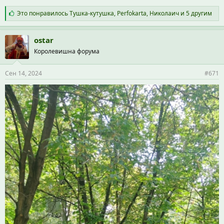
С
Это понравилось
Тушка-кутушка
,
Perfokarta
,
Николаич
и 5 другим
и
м
п
ostar
а
Королевишна форума
т
и
и
Сен 14, 2024
#671
: