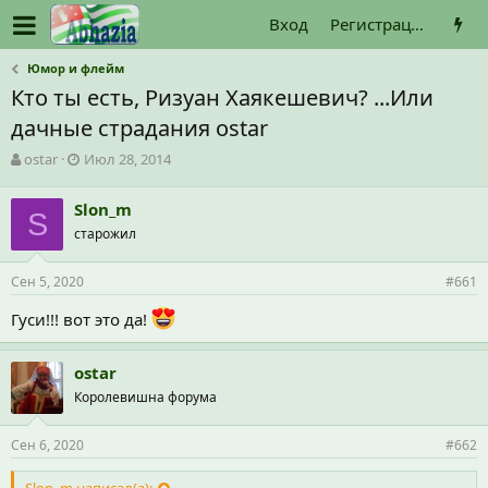
Вход
Регистрация
Юмор и флейм
Кто ты есть, Ризуан Хаякешевич? ...Или
дачные страдания ostar
А
Д
ostar
Июл 28, 2014
в
а
т
т
Slon_m
о
S
а
старожил
р
н
т
а
е
ч
Сен 5, 2020
#661
м
а
ы
л
Гуси!!! вот это да!
а
ostar
Королевишна форума
Сен 6, 2020
#662