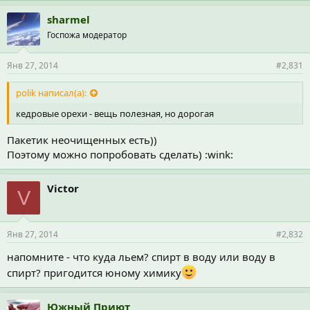
sharmel
Госпожа модератор
Янв 27, 2014
#2,831
polik написал(а):
кедровые орехи - вещь полезная, но дорогая
Пакетик неочищенных есть))
Поэтому можно попробовать сделать) :wink:
Victor
V
Янв 27, 2014
#2,832
напомните - что куда льем? спирт в воду или воду в
спирт? пригодится юному химику
Южный Приют