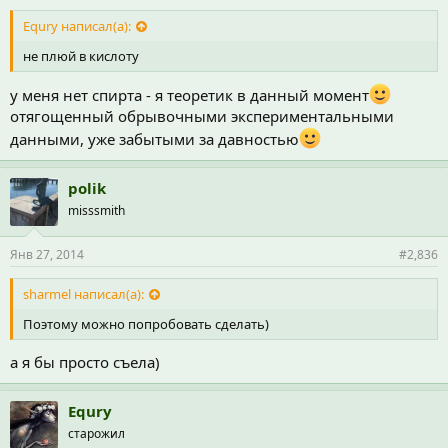
Equry написал(а):
не плюй в кислоту
у меня нет спирта - я теоретик в данный момент
отягощенный обрывочными экспериментальными
данными, уже забытыми за давностью
polik
misssmith
Янв 27, 2014
#2,836
sharmel написал(а):
Поэтому можно попробовать сделать)
а я бы просто съела)
Equry
старожил