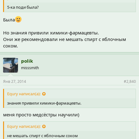
5-ка поди была?
Была
Но знания привили химики-фармацевты.
Они же рекомендовали не мешать спирт с яблочным
соком.
polik
misssmith
Янв 27, 2014
#2,840
Equry написал(а):
знания привили химики-фармацевты.
меня просто медсёстры научили)
Equry написал(а):
не мешать спирт с яблочным соком