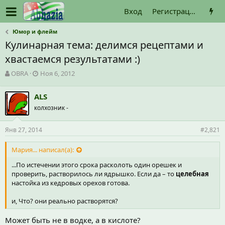
Вход
Регистрация
Юмор и флейм
Кулинарная тема: делимся рецептами и
хвастаемся результатами :)
А
Д
OBRA
Ноя 6, 2012
в
а
т
т
ALS
о
а
колхозник -
р
н
т
а
е
ч
Янв 27, 2014
#2,821
м
а
ы
л
Мария... написал(а):
а
...По истечении этого срока расколоть один орешек и
проверить, растворилось ли ядрышко. Если да – то
целебная
настойка из кедровых орехов готова.
и, Что? они реально растворятся?
Может быть не в водке, а в кислоте?