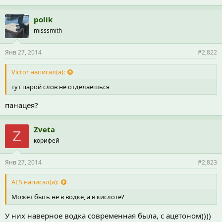
polik
misssmith
Янв 27, 2014
#2,822
Victor написал(а):
тут парой слов не отделаешься
панацея?
Zveta
Z
корифей
Янв 27, 2014
#2,823
ALS написал(а):
Может быть не в водке, а в кислоте?
У них наверное водка современная была, с ацетоном))))