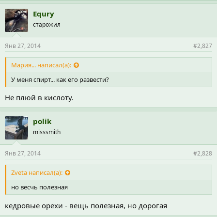
Equry
старожил
Янв 27, 2014
#2,827
Мария... написал(а):
У меня спирт... как его развести?
Не плюй в кислоту.
polik
misssmith
Янв 27, 2014
#2,828
Zveta написал(а):
но весчь полезная
кедровые орехи - вещь полезная, но дорогая