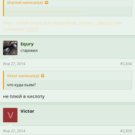
sharmel написал(а):
Поэтому можно попробовать сделать)
Мы с тобой скоро всё попробуем, закусь - паштет уже
готовили!-))))))))
Equry
старожил
Янв 27, 2014
#2,834
Victor написал(а):
что куда льем?
не плюй в кислоту
Victor
V
Янв 27, 2014
#2,835