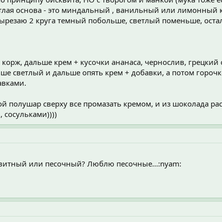
тлая основа - это миндальный , ванильный или лимонный ко
резаю 2 круга темный побольше, светлый поменьше, осталь
й корж, дальше крем + кусочки ананаса, чернослив, грецкий 
ше светлый и дальше опять крем + добавки, а потом гороч
авками.
кой полушар сверху все промазать кремом, и из шоколада 
 сосульками))))
сквитный или песочный? Люблю песочные...:nyam: