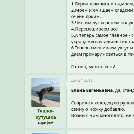
1.Берем шампиньоны,моем,о
2.Моем и очищаем сладкий 
очень ярким.
3.Чистим лук и режем полу
4.Перемешиваем все
5.А теперь самое главное -
укроп,смесь итальянских тр
6.Теперь смешиваем уксус и
даем промариноваться в те
Готово, можно есть!
Дек 24, 2012
Елена Евгеньевна
, да, ста
Сварила я холодец из рульк
свиную ножку добавлю.
Тушка-
Возни с ним многовато, не 
кутушка
корифей