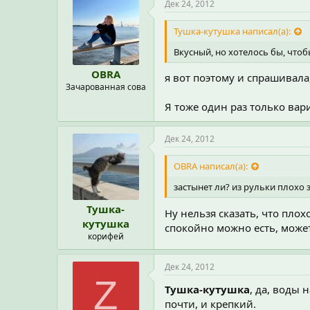
Дек 24, 2012
Тушка-кутушка написал(а):
Вкусный, но хотелось бы, чтоб
OBRA
я вот поэтому и спрашивала,
Зачарованная сова
Я тоже один раз только вари
Дек 24, 2012
OBRA написал(а):
застынет ли? из рульки плохо 
Тушка-
Ну нельзя сказать, что пло
кутушка
спокойно можно есть, может 
корифей
Дек 24, 2012
Z
Тушка-кутушка
, да, воды 
почти, и крепкий.