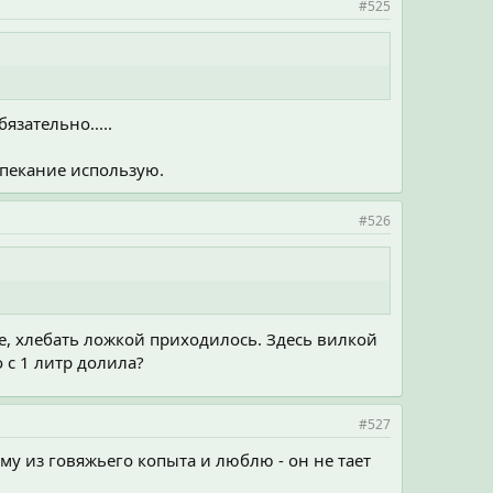
#525
язательно.....
запекание использую.
#526
же, хлебать ложкой приходилось. Здесь вилкой
о с 1 литр долила?
#527
ому из говяжьего копыта и люблю - он не тает