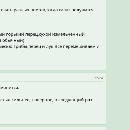
зять разных цветов,тогда салат получится
сный горький перец,сухой измельченный
 и обычный)
смесью грибы,перец и лук.Все перемешиваем и
#524
умянится.
астыл сильнее, наверное, в следующий раз