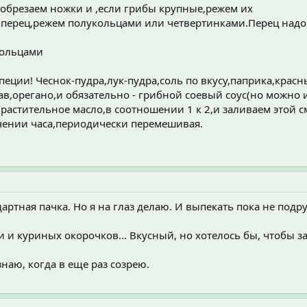
брезаем ножки и ,если грибы крупные,режем их
перец,режем полукольцами или четвертинками.Перец надо в
кольцами
 специи! Чеснок-пудра,лук-пудра,соль по вкусу,паприка,кра
ав,орегано,и обязательно - грибной соевый соус(но можно
 растительное масло,в соотношении 1 к 2,и заливаем этой 
чении часа,периодически перемешивая.
ндартная пачка. Но я на глаз делаю. И выпекать пока не подр
и и куриных окорочков... Вкусный, но хотелось бы, чтобы з
знаю, когда в еще раз созрею.