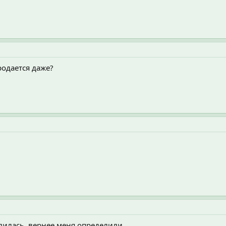
родается даже?
лилась, вернее меня определили,