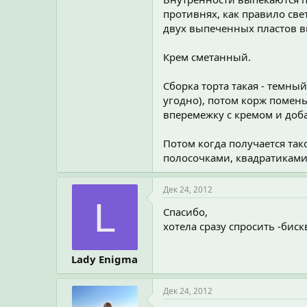
противнях, как правило све
двух выпеченных пластов вы
Крем сметанный.
Сборка торта такая - темны
угодно), потом корж помень
вперемежку с кремом и доб
Потом когда получается та
полосочками, квадратиками,
Дек 24, 2012
L
Спасибо,
хотела сразу спросить -би
Lady Enigma
Дек 24, 2012