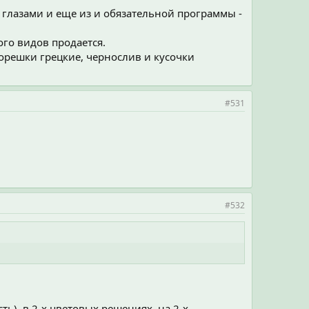
и глазами и еще из и обязательной программы -
ого видов продается.
 орешки грецкие, чернослив и кусочки
#531
#532
ь), в 2-х цветовых решениях, на 2-х