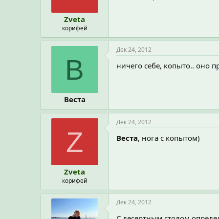
Zveta
корифей
Дек 24, 2012
В
ничего себе, копыто.. оно п
Веста
Дек 24, 2012
Z
Веста
, нога с копытом)
Zveta
корифей
Дек 24, 2012
С десертным столом опреде