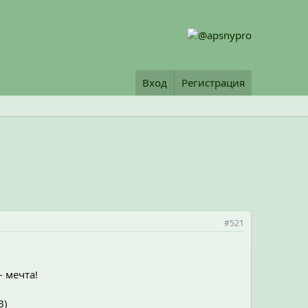
Вход
Регистрация
#521
- мечта!
В)