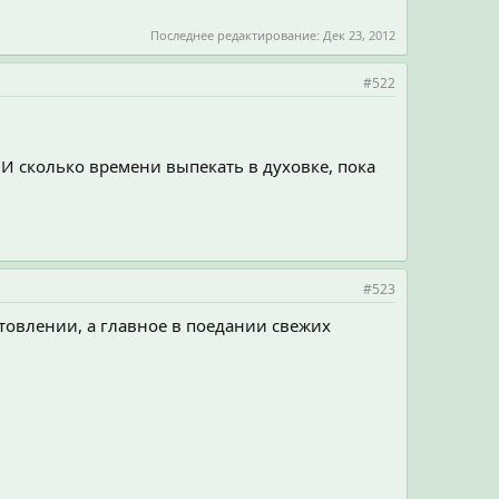
Последнее редактирование:
Дек 23, 2012
#522
 И сколько времени выпекать в духовке, пока
#523
товлении, а главное в поедании свежих