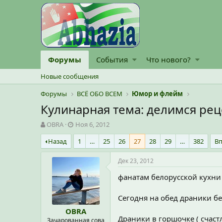
Форумы
События
Что нового?
Новые сообщения
Форумы
ВСЁ ОБО ВСЕМ
Юмор и флейм
Кулинарная тема: делимся рец
А
Д
OBRA
Ноя 6, 2012
в
а
Назад
1
…
25
26
27
28
29
…
382
В
т
т
о
а
р
н
Дек 23, 2012
т
а
фанатам белорусской кухни
е
ч
м
а
ы
л
Сегодня на обед драники бе
а
OBRA
Драники в горшочке ( счаст
Зачарованная сова