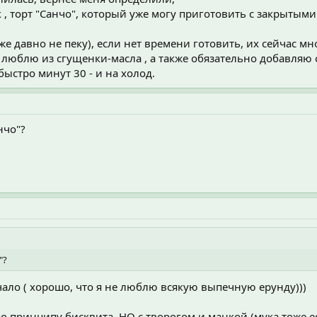
 , торт "Санчо", который уже могу приготовить с закрытым
же давно не пеку), если нет времени готовить, их сейчас мн
 люблю из сгущенки-масла , а также обязательно добавляю
быстро минут 30 - и на холод.
нчо"?
"?
чало ( хорошо, что я не люблю всякую выпечную ерунду)))
 принципу бисквита, НО с творогом и манкой (мука тоже ест