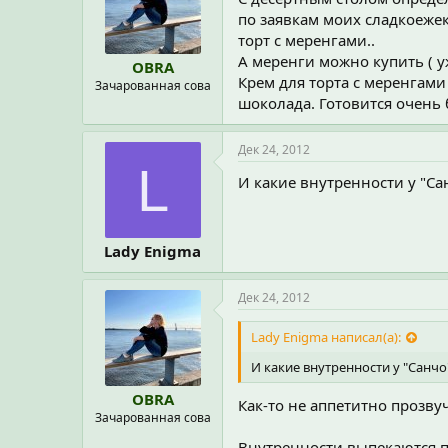
по заявкам моих сладкоежек
торт с меренгами..
А меренги можно купить ( у
OBRA
Крем для торта с меренгами
Зачарованная сова
шоколада. Готовится очень 
Дек 24, 2012
L
И какие внутренности у "Са
Lady Enigma
Дек 24, 2012
Lady Enigma написал(а):
И какие внутренности у "Санчо
OBRA
Как-то не аппетитно прозву
Зачарованная сова
Внутренности выпекаются по