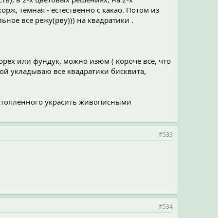
рж, темная - естественно с какао. Потом из
ное все режу(рву))) на квадратики .
орех или фундук, можно изюм ( короче все, что
кой укладываю все квадратики бисквита,
растопленного украсить живописными
#533
#534