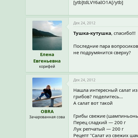
[ytb]tdLVY6aIO1A[/ytb]
Дек 24, 2012
Тушка-кутушка
, спасибо!!!
Последние пара вопросиков:
не подрумянится сверху?
Елена
Евгеньевна
корифей
Дек 24, 2012
Нашла интересный салат из
грибов? поделитесь...
А салат вот такой
OBRA
Грибы свежие (шампиньоны
Зачарованная сова
Перец сладкий — 200 г
Лук репчатый — 200 г
Рецепт "Салат из свежих ш