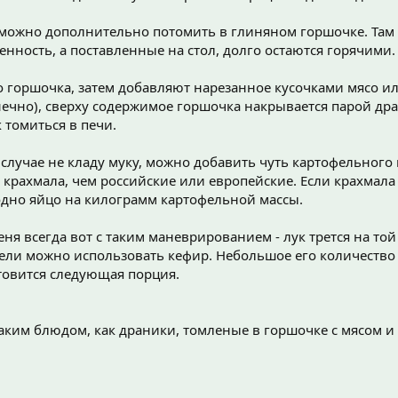
можно дополнительно потомить в глиняном горшочке. Там
нность, а поставленные на стол, долго остаются горячими.
 горшочка, затем добавляют нарезанное кусочками мясо ил
онечно), сверху содержимое горшочка накрывается парой др
 томиться в печи.
случае не кладу муку, можно добавить чуть картофельного к
 крахмала, чем российские или европейские. Если крахмала
 одно яйцо на килограмм картофельной массы.
ня всегда вот с таким маневрированием - лук трется на той
цели можно использовать кефир. Небольшое его количество 
отовится следующая порция.
 таким блюдом, как драники, томленые в горшочке с мясом 