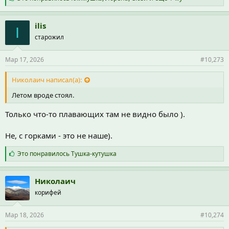
и
м
п
ilis
I
а
старожил
т
и
и
Мар 17, 2026
#10,273
:
Николаич написал(а):
Летом вроде стоял.
Только что-то плавающих там не видно было ).
Не, с горками - это не наше).
С
Это понравилось
Тушка-кутушка
и
м
п
Николаич
а
корифей
т
и
и
Мар 18, 2026
#10,274
: