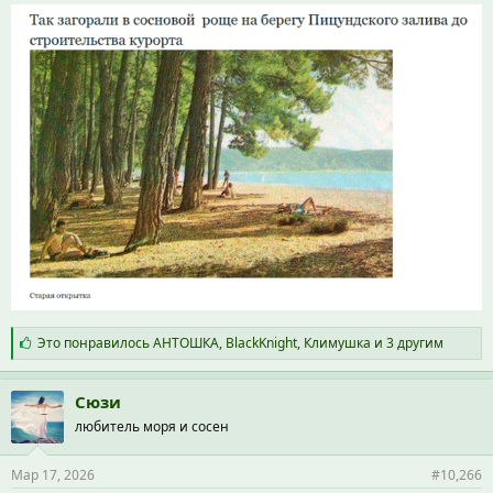
С
Это понравилось
АНТОШКА
,
BlackKnight
,
Климушка
и 3 другим
и
м
п
Сюзи
а
любитель моря и сосен
т
и
и
Мар 17, 2026
#10,266
: