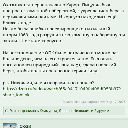
Оказывается, первоначально Курорт Пицунда был
построен с каменной набережной, с укреплением берега
вертикальными плитами. И корпуса находились ещё
ближе к воде.
Но это была ошибка проектировщиков и сильный
шторм 1969 года разрушил всю каменную набережную и
затопил 1-е этажи корпусов.
На восстановление ОПК было потрачено во много раз
больше денег, чем на его строительство. Был опять
восстановлен природный ландшафт, сделан пологий
берег, чтобы волны постепенно теряли силу.
p.s. Николаич, или я неправильно поняла?
https://dzen.ru/video/watch/65a04171049fa408df053b37?
share_to=link
Последнее редактирование:
Мар 17, 2026
С
Это понравилось
Климушка
,
Лорена
,
Николаич
и 2 другим
и
м
п
Сюзи