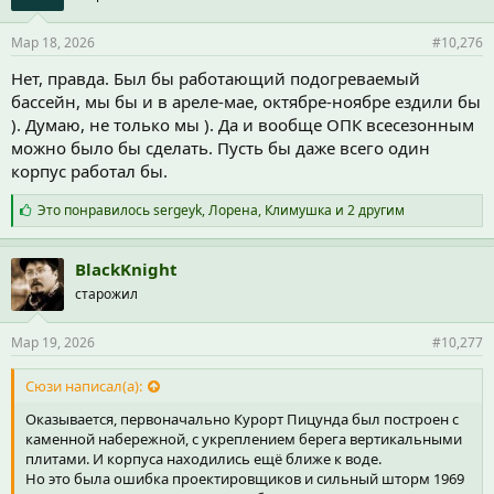
и
и
Мар 18, 2026
#10,276
:
Нет, правда. Был бы работающий подогреваемый
бассейн, мы бы и в ареле-мае, октябре-ноябре ездили бы
). Думаю, не только мы ). Да и вообще ОПК всесезонным
можно было бы сделать. Пусть бы даже всего один
корпус работал бы.
С
Это понравилось
sergeyk
,
Лорена
,
Климушка
и 2 другим
и
м
п
BlackKnight
а
старожил
т
и
и
Мар 19, 2026
#10,277
:
Сюзи написал(а):
Оказывается, первоначально Курорт Пицунда был построен с
каменной набережной, с укреплением берега вертикальными
плитами. И корпуса находились ещё ближе к воде.
Но это была ошибка проектировщиков и сильный шторм 1969