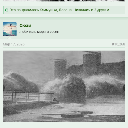
С
Это понравилось
Климушка
,
Лорена
,
Николаич
и 2 другим
и
м
п
Сюзи
а
любитель моря и сосен
т
и
и
Мар 17, 2026
#10,268
: