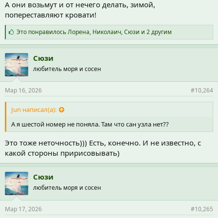
А они возьмут и от нечего делать, зимой,
попереставляют кровати!
С
Это понравилось
Лорена
,
Николаич
,
Сюзи
и 2 другим
и
м
п
Сюзи
а
любитель моря и сосен
т
и
и
Мар 16, 2026
#10,264
:
Jun написал(а):
А я шестой номер не поняла. Там что сан узла нет??
Это тоже неточность))) Есть, конечно. И не известно, с
какой стороны пририсовывать)
Сюзи
любитель моря и сосен
Мар 17, 2026
#10,265