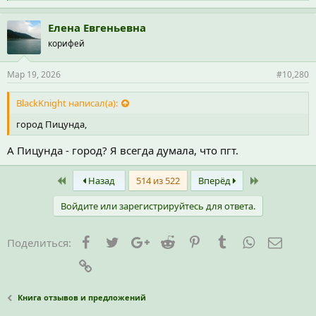
и
м
п
Елена Евгеньевна
а
корифей
т
и
и
Мар 19, 2026
#10,280
:
BlackKnight написал(а):
город Пицунда,
А Пицунда - город? Я всегда думала, что пгт.
First
Last
Назад
514 из 522
Вперёд
Войдите или зарегистрируйтесь для ответа.
Facebook
Twitter
Google+
Reddit
Pinterest
Tumblr
WhatsApp
Элект
Поделиться:
Ссылка
Книга отзывов и предложений