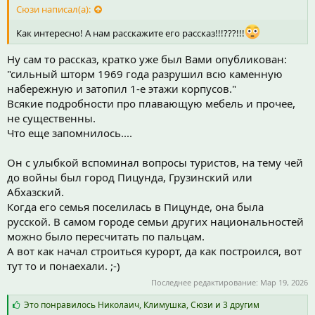
Сюзи написал(а):
Как интересно! А нам расскажите его рассказ!!!???!!!
Ну сам то рассказ, кратко уже был Вами опубликован:
"сильный шторм 1969 года разрушил всю каменную
набережную и затопил 1-е этажи корпусов."
Всякие подробности про плавающую мебель и прочее,
не существенны.
Что еще запомнилось....
Он с улыбкой вспоминал вопросы туристов, на тему чей
до войны был город Пицунда, Грузинский или
Абхазский.
Когда его семья поселилась в Пицунде, она была
русской. В самом городе семьи других национальностей
можно было пересчитать по пальцам.
А вот как начал строиться курорт, да как построился, вот
тут то и понаехали. ;-)
Последнее редактирование:
Мар 19, 2026
С
Это понравилось
Николаич
,
Климушка
,
Сюзи
и 3 другим