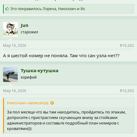
С
Это понравилось
Лорена
,
Николаич
и
ilis
и
м
п
Jun
а
старожил
т
и
и
Мар 16, 2026
#10,262
:
А я шестой номер не поняла. Там что сан узла нет??
Тушка-кутушка
корифей
Мар 16, 2026
#10,263
Николаич написал(а):
За пол месяца что вы там находитесь, пройдитесь по этажам,
допросите с пристрастием скучающих внизу за стойками
администраторов и составьте подробный план номеров с
кроватями)))