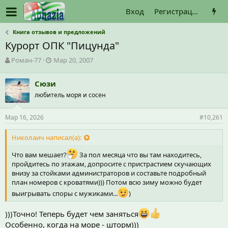
Вход
Регистрация
Книга отзывов и предложений
Курорт ОПК "Пицунда"
А
Д
Роман-77
Мар 20, 2007
в
а
т
т
Сюзи
о
а
любитель моря и сосен
р
н
т
а
е
ч
Мар 16, 2026
#10,261
м
а
ы
л
Николаич написал(а):
а
Что вам мешает?
За пол месяца что вы там находитесь,
пройдитесь по этажам, допросите с пристрастием скучающих
внизу за стойками администраторов и составьте подробный
план номеров с кроватями))) Потом всю зиму можно будет
выигрывать споры с мужиками...
)
)))Точно! Теперь будет чем заняться
Особенно, когда на море - шторм)))