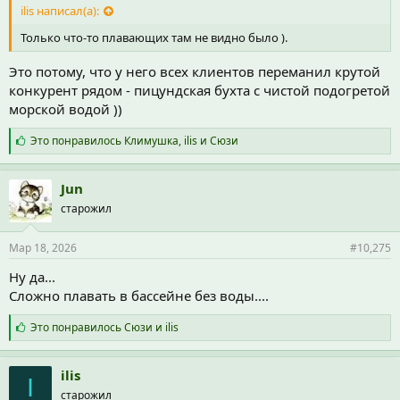
ilis написал(а):
Только что-то плавающих там не видно было ).
Это потому, что у него всех клиентов переманил крутой
конкурент рядом - пицундская бухта с чистой подогретой
морской водой ))
С
Это понравилось
Климушка
,
ilis
и
Сюзи
и
м
п
Jun
а
старожил
т
и
и
Мар 18, 2026
#10,275
:
Ну да...
Сложно плавать в бассейне без воды....
С
Это понравилось
Сюзи
и
ilis
и
м
п
ilis
I
а
старожил
т