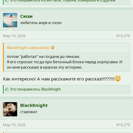
Это понравилось
Юсин папа
,
Лорена
,
Климушка
и 6 другим
и
м
п
Сюзи
а
любитель моря и сосен
т
и
и
Мар 19, 2026
#10,278
:
BlackKnight написал(а):
потом "работал" на госдаче до пенсии.
Я его спросил тогда про бетонный блоки перед корпусами. И
он мне рассказал в красках эту историю.
Как интересно! А нам расскажите его рассказ!!!???!!!
С
Это понравилось
BlackKnight
и
м
п
BlackKnight
а
старожил
т
и
и
Мар 19, 2026
#10,279
: