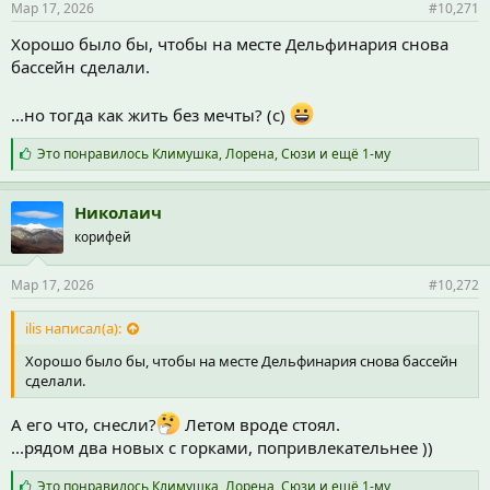
Мар 17, 2026
#10,271
:
Хорошо было бы, чтобы на месте Дельфинария снова
бассейн сделали.
...но тогда как жить без мечты? (с)
С
Это понравилось
Климушка
,
Лорена
,
Сюзи
и ещё 1-му
и
м
п
Николаич
а
корифей
т
и
и
Мар 17, 2026
#10,272
:
ilis написал(а):
Хорошо было бы, чтобы на месте Дельфинария снова бассейн
сделали.
А его что, снесли?
Летом вроде стоял.
...рядом два новых с горками, попривлекательнее ))
С
Это понравилось
Климушка
,
Лорена
,
Сюзи
и ещё 1-му