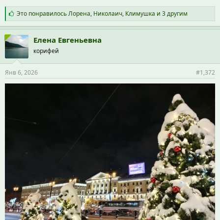
С
Это понравилось
Лорена
,
Николаич
,
Климушка
и 3 другим
и
м
п
Елена Евгеньевна
а
корифей
т
и
и
Янв 6, 2026
#1,372
: