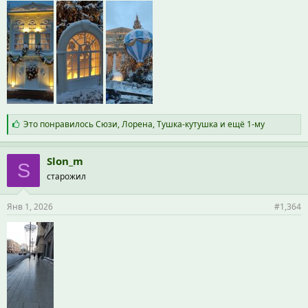
С
Это понравилось
Сюзи
,
Лорена
,
Тушка-кутушка
и ещё 1-му
и
м
п
Slon_m
S
а
старожил
т
и
и
Янв 1, 2026
#1,364
: