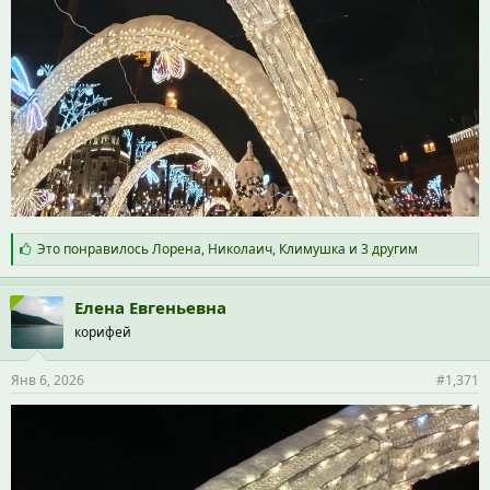
С
Это понравилось
Лорена
,
Николаич
,
Климушка
и 3 другим
и
м
п
Елена Евгеньевна
а
корифей
т
и
и
Янв 6, 2026
#1,371
: