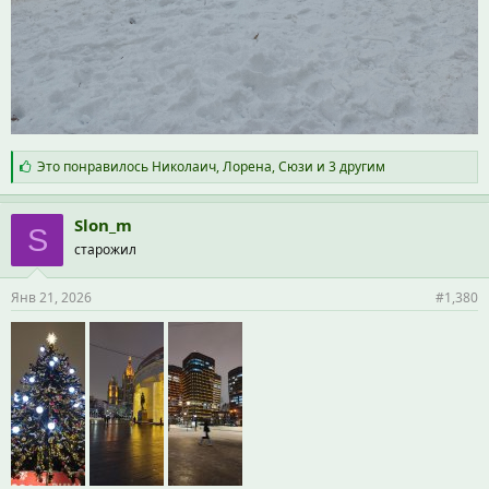
С
Это понравилось
Николаич
,
Лорена
,
Сюзи
и 3 другим
и
м
п
Slon_m
S
а
старожил
т
и
и
Янв 21, 2026
#1,380
: