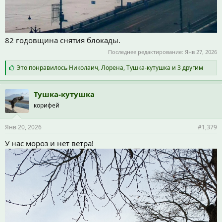
82 годовщина снятия блокады.
Последнее редактирование:
Янв 27, 2026
С
Это понравилось
Николаич
,
Лорена
,
Тушка-кутушка
и 3 другим
и
м
п
Тушка-кутушка
а
корифей
т
и
и
Янв 20, 2026
#1,379
:
У нас мороз и нет ветра!