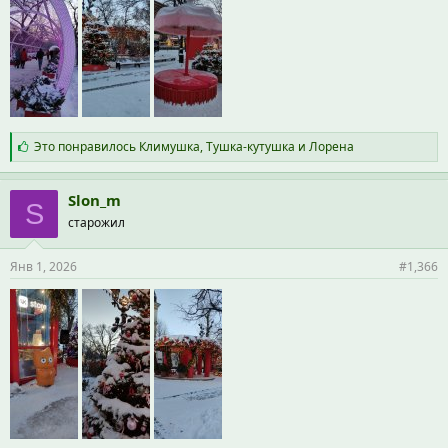
С
Это понравилось
Климушка
,
Тушка-кутушка
и
Лорена
и
м
п
Slon_m
S
а
старожил
т
и
и
Янв 1, 2026
#1,366
: