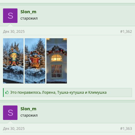
м
п
Slon_m
S
а
старожил
т
и
и
Дек 30, 2025
#1,362
:
С
Это понравилось
Лорена
,
Тушка-кутушка
и
Климушка
и
м
п
Slon_m
S
а
старожил
т
и
и
Дек 30, 2025
#1,363
: