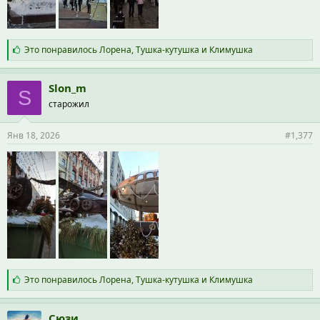
С
Это понравилось
Лорена
,
Тушка-кутушка
и
Климушка
и
м
п
Slon_m
S
а
старожил
т
и
и
Янв 18, 2026
#1,377
:
С
Это понравилось
Лорена
,
Тушка-кутушка
и
Климушка
и
м
п
Сюзи