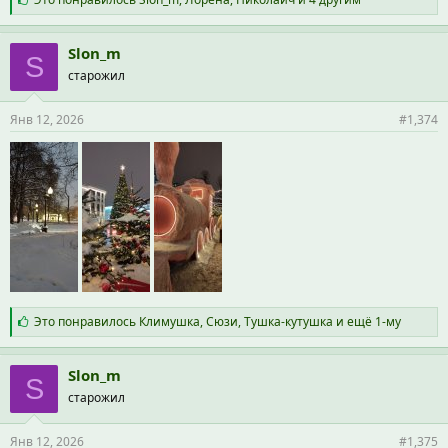
и
м
п
Slon_m
S
а
старожил
т
и
и
Янв 12, 2026
#1,374
:
С
Это понравилось
Климушка
,
Сюзи
,
Тушка-кутушка
и ещё 1-му
и
м
п
Slon_m
S
а
старожил
т
и
и
Янв 12, 2026
#1,375