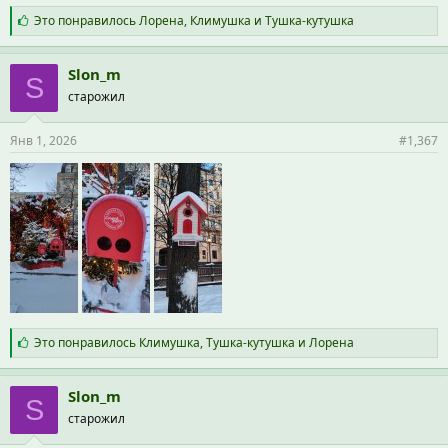
С
Это понравилось
Лорена
,
Климушка
и
Тушка-кутушка
и
м
п
Slon_m
S
а
старожил
т
и
и
Янв 1, 2026
#1,367
:
С
Это понравилось
Климушка
,
Тушка-кутушка
и
Лорена
и
м
п
Slon_m
S
а
старожил
т
и