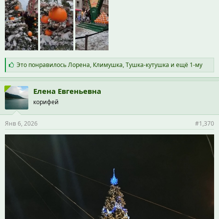
С
Это понравилось
Лорена
,
Климушка
,
Тушка-кутушка
и ещё 1-му
и
м
п
Елена Евгеньевна
а
корифей
т
и
и
Янв 6, 2026
#1,370
: