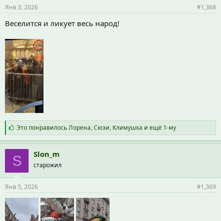
и
Янв 3, 2026
#1,368
:
Веселится и ликует весь народ!
С
Это понравилось
Лорена
,
Сюзи
,
Климушка
и ещё 1-му
и
м
п
Slon_m
S
а
старожил
т
и
и
Янв 5, 2026
#1,369
: