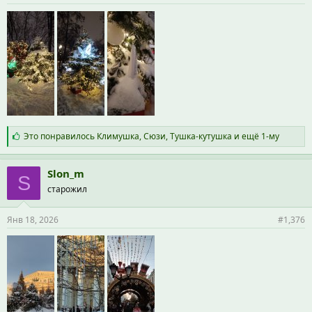
:
С
Это понравилось
Климушка
,
Сюзи
,
Тушка-кутушка
и ещё 1-му
и
м
п
Slon_m
S
а
старожил
т
и
и
Янв 18, 2026
#1,376
: