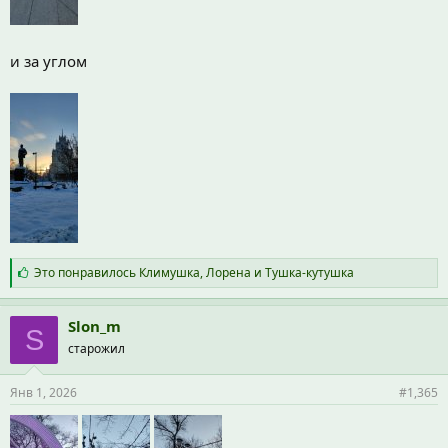
и за углом
С
Это понравилось
Климушка
,
Лорена
и
Тушка-кутушка
и
м
п
Slon_m
S
а
старожил
т
и
и
Янв 1, 2026
#1,365
: