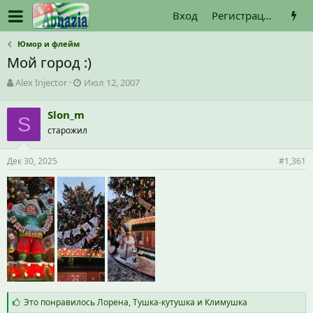
Вход
Регистрация
Юмор и флейм
Мой город :)
А
Д
Alex Injector
Июл 12, 2007
в
а
т
т
Slon_m
о
S
а
старожил
р
н
т
а
е
ч
Дек 30, 2025
#1,361
м
а
ы
л
а
С
Это понравилось
Лорена
,
Тушка-кутушка
и
Климушка
и