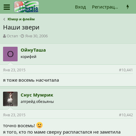
Вход
Регистрация
Юмор и флейм
Наши звери
А
Д
Остап
Янв 30, 2006
в
а
т
т
ОйнуТаша
о
О
а
корифей
р
н
т
а
е
ч
Янв 23, 2015
#10,441
м
а
ы
л
я тоже восемь насчитала
а
Снус Мумрик
апгрейд обезьяны
Янв 23, 2015
#10,442
точно восемь!
я того, кто по маме сверху распластался не заметила