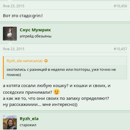
Янв 23, 2015
#10,456
Вот это стадо:grin:!
Снус Мумрик
апгрейд обезьяны
Янв 23, 2015
#10,457
Ryzh_ela написал(а):
окотились с разницей в неделю или полторы, уже точно не
помню)
а котята сосали любую кошку? и кошки и своих, и
соседских принимали?
а как же то, что они своих по запаху определяют?
ну расскажииии... мне интересно))
Ryzh_ela
старожил