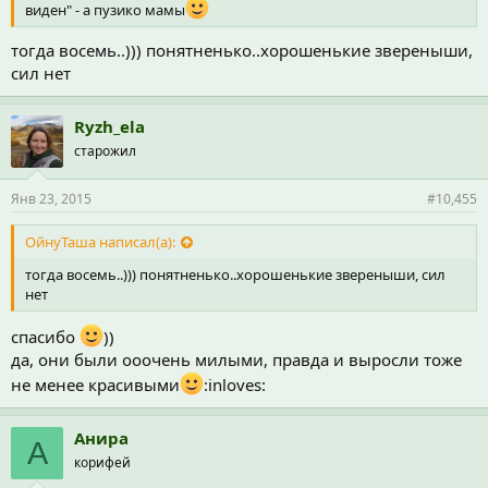
виден" - а пузико мамы
тогда восемь..))) понятненько..хорошенькие звереныши,
сил нет
Ryzh_ela
старожил
Янв 23, 2015
#10,455
ОйнуТаша написал(а):
тогда восемь..))) понятненько..хорошенькие звереныши, сил
нет
спасибо
))
да, они были ооочень милыми, правда и выросли тоже
не менее красивыми
:inloves:
Анира
А
корифей