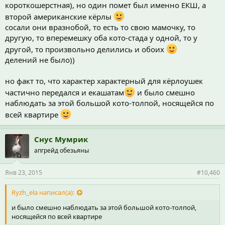
короткошерстная), но один помет был именно ЕКШ, а
второй американские кёрлы
сосали они вразнобой, то есть то свою мамочку, то
другую, то вперемешку оба кото-стада у одной, то у
другой, то произвольно делились и обоих
делений не было))
но факт то, что характер характерный для кёрлоушек
частично передался и екашатам
и было смешно
наблюдать за этой большой кото-толпой, носящейся по
всей квартире
Снус Мумрик
апгрейд обезьяны
Янв 23, 2015
#10,460
Ryzh_ela написал(а):
и было смешно наблюдать за этой большой кото-толпой,
носящейся по всей квартире