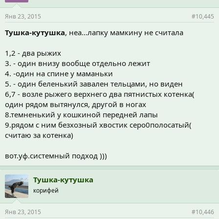
Янв 23, 2015
#10,445
Тушка-кутушка
, неа...лапку мамкину не считала
1,2 - два рыжих
3. - один внизу вообще отдельно лежит
4. -один на спине у маманьки
5. - один беленький завален тельцами, но виден
6,7 - возле рыжего верхнего два пятнистых котенка(
один рядом вытянулся, другой в ногах
8.темненький у кошкиной передней лапы
9.рядом с ним безхозный хвостик серо0полосатый(
считаю за котенка)
вот.уф.системный подход )))
Тушка-кутушка
корифей
Янв 23, 2015
#10,446