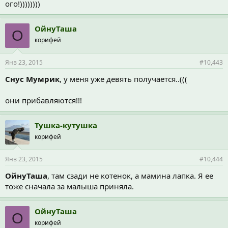
ого!))))))))
ОйнуТаша
О
корифей
Янв 23, 2015
#10,443
Снус Мумрик
, у меня уже девять получается..(((
они прибавляются!!!
Тушка-кутушка
корифей
Янв 23, 2015
#10,444
ОйнуТаша
, там сзади не котенок, а мамина лапка. Я ее
тоже сначала за малыша приняла.
ОйнуТаша
О
корифей