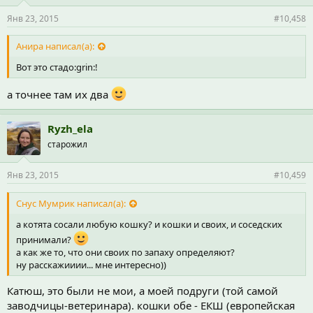
Янв 23, 2015
#10,458
Анира написал(а):
Вот это стадо:grin:!
а точнее там их два
Ryzh_ela
старожил
Янв 23, 2015
#10,459
Снус Мумрик написал(а):
а котята сосали любую кошку? и кошки и своих, и соседских
принимали?
а как же то, что они своих по запаху определяют?
ну расскажииии... мне интересно))
Катюш, это были не мои, а моей подруги (той самой
заводчицы-ветеринара). кошки обе - ЕКШ (европейская