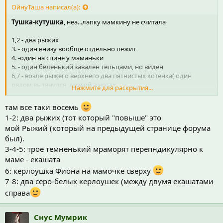
ОйнуТаша написал(а):
Тушка-кутушка
, неа...лапку мамкину не считала
1,2 - два рыжих
3. - один внизу вообще отдельно лежит
4. -один на спине у маманьки
5. - один беленький завален тельцами, но виден
6,7 - возле рыжего верхнего два пятнистых котенка( один
рядом вытянулся, другой в ногах
Нажмите для раскрытия...
8.темненький у кошкиной передней лапы
9.рядом с ним безхозный хвостик серо0полосатый( считаю за
там все таки восемь
котенка)
1-2: два рыжих (тот который "повыше" это
мой Рыжий (который на предыдущей странице форума
вот.уф.системный подход )))
был).
3-4-5: трое темненький мраморят перепндикулярно к
маме - екашата
6: керлоушка Фиона на мамочке сверху
7-8: два серо-белых керлоушек (между двумя екашатами
справа
Снус Мумрик