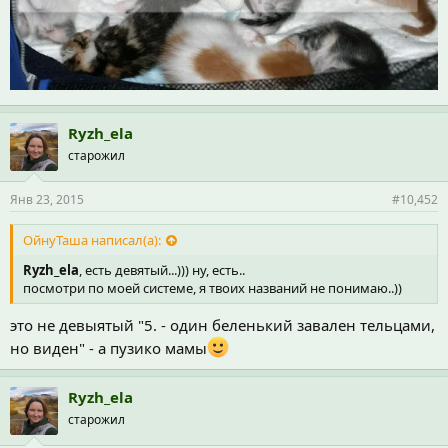
Ryzh_ela
старожил
Янв 23, 2015
#10,452
ОйнуТаша написал(а):
Ryzh_ela
, есть девятый...))) ну, есть..
посмотри по моей системе, я твоих названий не понимаю..))
это не девыятый "5. - один беленький завален тельцами,
но виден" - а пузико мамы
Ryzh_ela
старожил