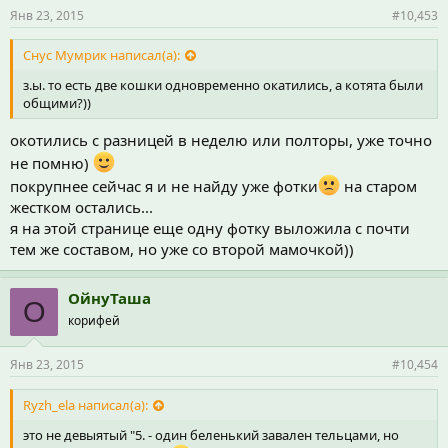
Янв 23, 2015
#10,453
Снус Мумрик написал(а):
з.ы. то есть две кошки одновременно окатились, а котята были
общими?))
окотились с разницей в неделю или полторы, уже точно
не помню)
покрупнее сейчас я и не найду уже фотки
на старом
жестком остались...
я на этой странице еще одну фотку выложила с почти
тем же составом, но уже со второй мамочкой))
ОйнуТаша
О
корифей
Янв 23, 2015
#10,454
Ryzh_ela написал(а):
это не девыятый "5. - один беленький завален тельцами, но