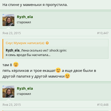
На спине у маменьки я пропустила.
Ryzh_ela
старожил
Янв 23, 2015
#10,447
Снус Мумрик написал(а):
Ryzh_ela
, Лена сколько их? :shock::grin:
я семь вроде бы насчитала...
там 8
пять кёрликов и трое екашат
а еще двое были в
другой палатке у другой мамочки
Ryzh_ela
старожил
Янв 23, 2015
#10,448