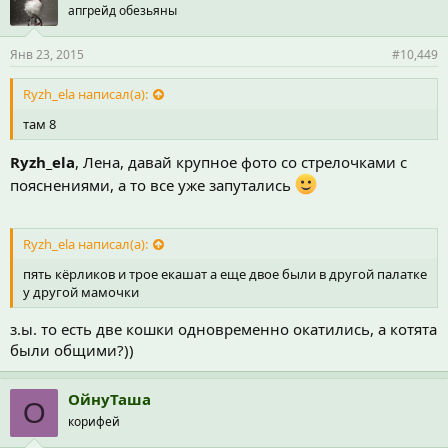
апгрейд обезьяны
Янв 23, 2015
#10,449
Ryzh_ela написал(а):
там 8
Ryzh_ela
, Лена, давай крупное фото со стрелочками с
пояснениями, а то все уже запутались
Ryzh_ela написал(а):
пять кёрликов и трое екашат а еще двое были в другой палатке
у другой мамочки
з.ы. то есть две кошки одновременно окатились, а котята
были общими?))
ОйнуТаша
О
корифей