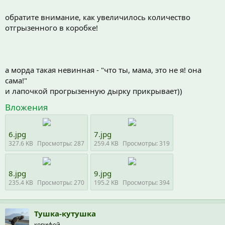
обратите внимание, как увеличилось количество
отгрызенного в коробке!
а морда такая невинная - "что ты, мама, это не я! она
сама!"
и лапочкой прогрызенную дырку прикрывает))
Вложения
6.jpg
7.jpg
327.6 KB
Просмотры: 287
259.4 KB
Просмотры: 319
8.jpg
9.jpg
235.4 KB
Просмотры: 270
195.2 KB
Просмотры: 394
Тушка-кутушка
корифей