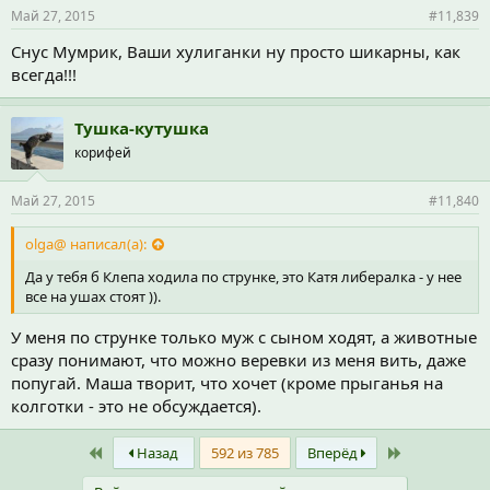
Май 27, 2015
#11,839
Снус Мумрик, Ваши хулиганки ну просто шикарны, как
всегда!!!
Тушка-кутушка
корифей
Май 27, 2015
#11,840
olga@ написал(а):
Да у тебя б Клепа ходила по струнке, это Катя либералка - у нее
все на ушах стоят )).
У меня по струнке только муж с сыном ходят, а животные
сразу понимают, что можно веревки из меня вить, даже
попугай. Маша творит, что хочет (кроме прыганья на
колготки - это не обсуждается).
First
Last
Назад
592 из 785
Вперёд