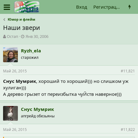
Вход
Регистрация
Юмор и флейм
Наши звери
А
Д
Остап
Янв 30, 2006
в
а
т
т
Ryzh_ela
о
а
старожил
р
н
т
а
е
ч
Май 26, 2015
#11,821
м
а
ы
л
Снус Мумрик
, хороший то хороший))) но слишком уж
а
хулиган)))
А дерево грызет от переизбытка чуЙств наверное)))
Снус Мумрик
апгрейд обезьяны
Май 26, 2015
#11,822