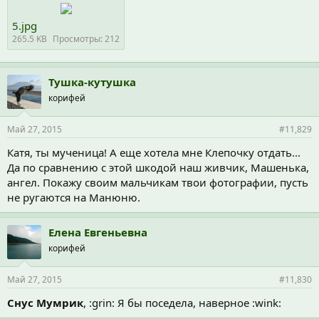
5.jpg
265.5 KB
Просмотры: 212
Тушка-кутушка
корифей
Май 27, 2015
#11,829
Катя, ты мученица! А еще хотела мне Клепочку отдать...
Да по сравнению с этой шкодой наш живчик, Машенька,
ангел. Покажу своим мальчикам твои фотографии, пусть
не ругаются на Манюню.
Елена Евгеньевна
корифей
Май 27, 2015
#11,830
Снус Мумрик
, :grin: Я бы поседела, наверное :wink: