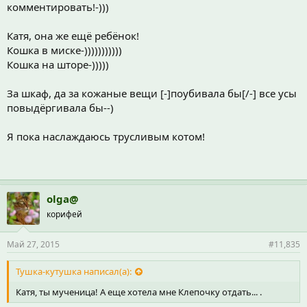
комментировать!-)))
Катя, она же ещё ребёнок!
Кошка в миске-)))))))))))
Кошка на шторе-)))))
За шкаф, да за кожаные вещи [-]поубивала бы[/-] все усы
повыдёргивала бы--)
Я пока наслаждаюсь трусливым котом!
olga@
корифей
Май 27, 2015
#11,835
Тушка-кутушка написал(а):
Катя, ты мученица! А еще хотела мне Клепочку отдать... .