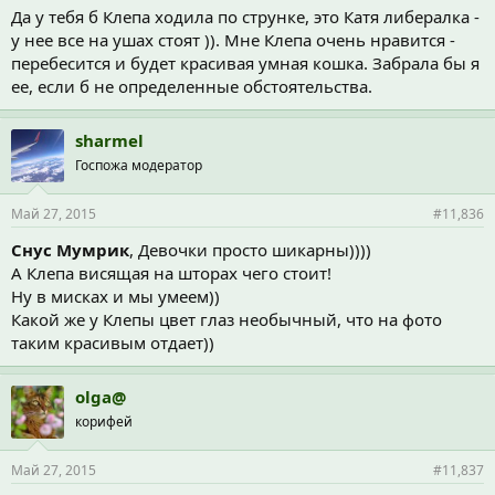
Да у тебя б Клепа ходила по струнке, это Катя либералка -
у нее все на ушах стоят )). Мне Клепа очень нравится -
перебесится и будет красивая умная кошка. Забрала бы я
ее, если б не определенные обстоятельства.
sharmel
Госпожа модератор
Май 27, 2015
#11,836
Снус Мумрик
, Девочки просто шикарны))))
А Клепа висящая на шторах чего стоит!
Ну в мисках и мы умеем))
Какой же у Клепы цвет глаз необычный, что на фото
таким красивым отдает))
olga@
корифей
Май 27, 2015
#11,837