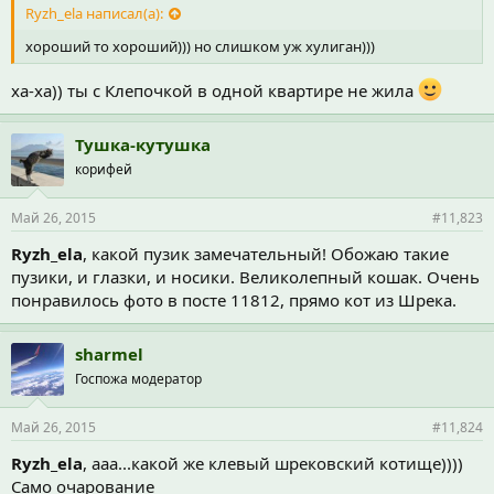
Ryzh_ela написал(а):
хороший то хороший))) но слишком уж хулиган)))
ха-ха)) ты с Клепочкой в одной квартире не жила
Тушка-кутушка
корифей
Май 26, 2015
#11,823
Ryzh_ela
, какой пузик замечательный! Обожаю такие
пузики, и глазки, и носики. Великолепный кошак. Очень
понравилось фото в посте 11812, прямо кот из Шрека.
sharmel
Госпожа модератор
Май 26, 2015
#11,824
Ryzh_ela
, ааа...какой же клевый шрековский котище))))
Само очарование