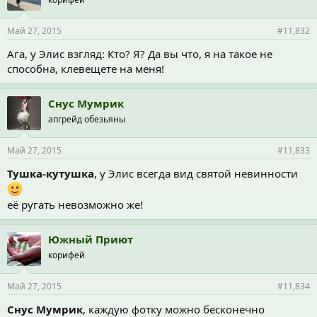
Май 27, 2015
#11,832
Ага, у Элис взгляд: Кто? Я? Да вы что, я на такое не
способна, клевещете на меня!
Снус Мумрик
апгрейд обезьяны
Май 27, 2015
#11,833
Тушка-кутушка
, у Элис всегда вид святой невинности
её ругать невозможно же!
Южный Приют
корифей
Май 27, 2015
#11,834
Снус Мумрик
, каждую фотку можно бесконечно