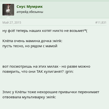
Снус Мумрик
апгрейд обезьяны
Май 27, 2015
#11,831
ну фсё! теперь наших котят никто не возьмет*(
Клёпа очень мамина дочка :wink:
пусть тесно, но рядом с мамой
вот посмотришь на этих милах - но разве можно
поверить, что они ТАК хулиганят? :grin:
Элис у Клёпы тоже нехорошие привычки перенимает
отвоевала мультиварку :wink: