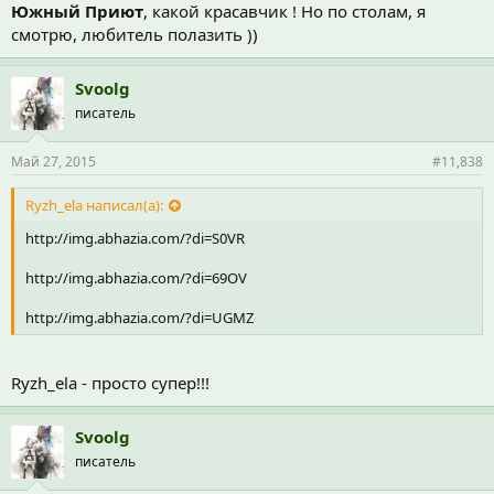
Южный Приют
, какой красавчик ! Но по столам, я
смотрю, любитель полазить ))
Svoolg
писатель
Май 27, 2015
#11,838
Ryzh_ela написал(а):
http://img.abhazia.com/?di=S0VR
http://img.abhazia.com/?di=69OV
http://img.abhazia.com/?di=UGMZ
Ryzh_ela - просто супер!!!
Svoolg
писатель