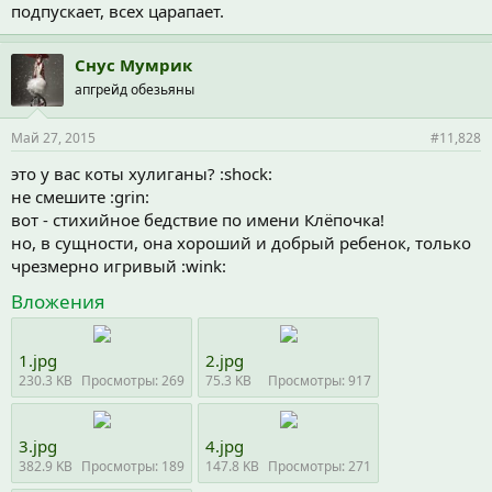
подпускает, всех царапает.
Снус Мумрик
апгрейд обезьяны
Май 27, 2015
#11,828
это у вас коты хулиганы? :shock:
не смешите :grin:
вот - стихийное бедствие по имени Клёпочка!
но, в сущности, она хороший и добрый ребенок, только
чрезмерно игривый :wink:
Вложения
1.jpg
2.jpg
230.3 KB
Просмотры: 269
75.3 KB
Просмотры: 917
3.jpg
4.jpg
382.9 KB
Просмотры: 189
147.8 KB
Просмотры: 271