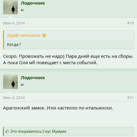
Лодочник
ы
Июн 4, 2014
#10
olga@ написал(а):
Когда ?
Скоро. Провожать не надо) Пара дней еще есть на сборы.
А пока Оля мб повещает с места событий.
Лодочник
ы
Июн 4, 2014
#11
Арагонский замок. Или кастелло по-итальянски.
С
Это понравилось
Снус Мумрик
и