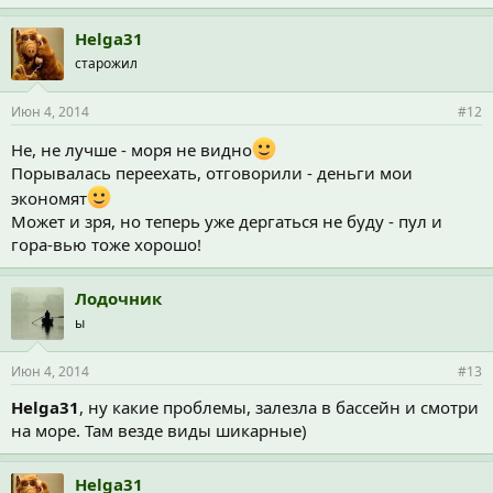
м
п
Helga31
а
старожил
т
и
и
Июн 4, 2014
#12
:
Не, не лучше - моря не видно
Порывалась переехать, отговорили - деньги мои
экономят
Может и зря, но теперь уже дергаться не буду - пул и
гора-вью тоже хорошо!
Лодочник
ы
Июн 4, 2014
#13
Helga31
, ну какие проблемы, залезла в бассейн и смотри
на море. Там везде виды шикарные)
Helga31