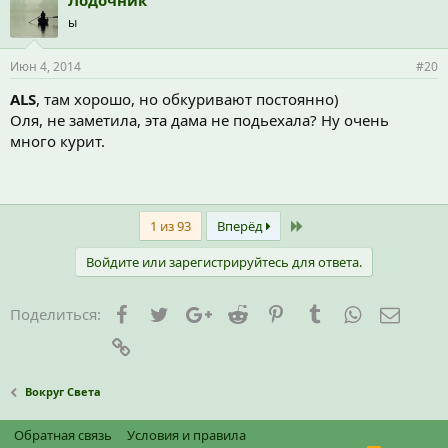
Лодочник
ы
Июн 4, 2014
#20
ALS
, там хорошо, но обкуривают постоянно)
Оля, не заметила, эта дама не подьехала? Ну очень
много курит.
Last
1 из 93
Вперёд
Войдите или зарегистрируйтесь для ответа.
Facebook
Twitter
Google+
Reddit
Pinterest
Tumblr
WhatsApp
Элект
Поделиться:
Ссылка
Вокруг Света
Обратная связь
Условия и правила