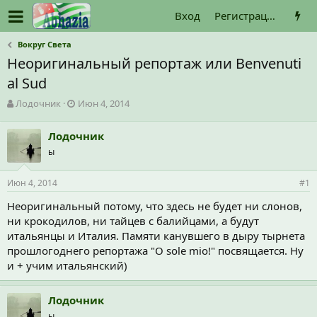
Вход
Регистрация
Вокруг Света
Неоригинальный репортаж или Benvenuti
al Sud
А
Д
Лодочник
Июн 4, 2014
в
а
т
т
Лодочник
о
а
ы
р
н
т
а
е
ч
Июн 4, 2014
#1
м
а
ы
л
Неоригинальный потому, что здесь не будет ни слонов,
а
ни крокодилов, ни тайцев с балийцами, а будут
итальянцы и Италия. Памяти канувшего в дыру тырнета
прошлогоднего репортажа "O sole mio!" посвящается. Ну
и + учим итальянский)
Лодочник
ы