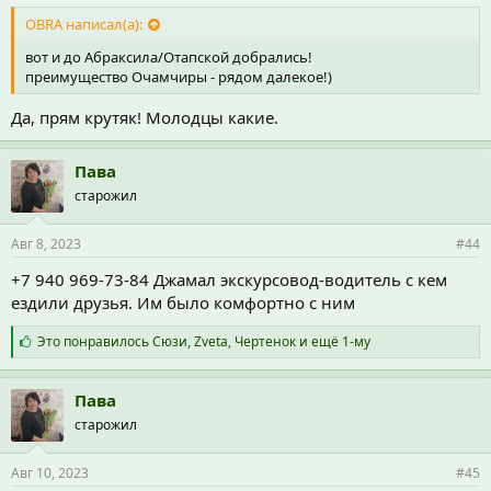
OBRA написал(а):
вот и до Абраксила/Отапской добрались!
преимущество Очамчиры - рядом далекое!)
Да, прям крутяк! Молодцы какие.
Пава
старожил
Авг 8, 2023
#44
+7 940 969-73-84 Джамал экскурсовод-водитель с кем
ездили друзья. Им было комфортно с ним
С
Это понравилось
Сюзи
,
Zveta
,
Чертенок
и ещё 1-му
и
м
п
Пава
а
старожил
т
и
и
Авг 10, 2023
#45
: