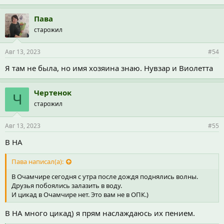
Пава
старожил
Авг 13, 2023
#54
Я там не была, но имя хозяина знаю. Нувзар и Виолетта
Чертенок
Ч
старожил
Авг 13, 2023
#55
В НА
Пава написал(а):
В Очамчире сегодня с утра после дождя поднялись волны.
Друзья побоялись залазить в воду.
И цикад в Очамчире нет. Это вам не в ОПК.)
В НА много цикад) я прям наслаждаюсь их пением.