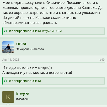
Мои видать заскучали в Очамчире. Поехали в гости к
хозяевам прошлогоднего гостевого дома на Каштаке. Да
так их хорошо встретили, что и спать их там уложили.)
Их дикий пляж на Каштаке стали активно
облагораживать и застраивать
С
Это понравилось
Сюзи
,
kitty78
и
OBRA
и
м
п
OBRA
а
Зачарованная сова
т
и
и
Авг 11, 2023
#49
:
И не до фоточек им видно))
А цикады и у нас местами встречаются!
С
Это понравилось
Сюзи
и
м
п
kitty78
K
а
писатель
т
и