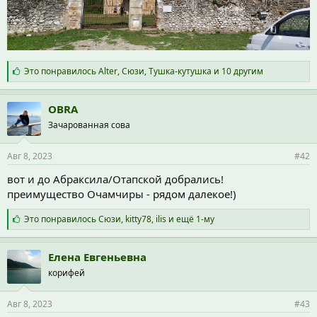
С
Это понравилось
Alter
,
Сюзи
,
Тушка-кутушка
и 10 другим
и
м
п
OBRA
а
Зачарованная сова
т
и
и
Авг 8, 2023
#42
:
вот и до Абраксила/Отапской добрались!
преимущество Очамчиры - рядом далекое!)
С
Это понравилось
Сюзи
,
kitty78
,
ilis
и ещё 1-му
и
м
п
Елена Евгеньевна
а
корифей
т
и
и
Авг 8, 2023
#43
: