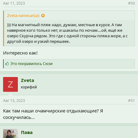
и
Авг 11, 2023
#50
:
Zveta написал(а):
))) На магнитный пляж надо, думаю, местные в курсе. А там
наверное кого только нет, и шакалы по ночам....ой, ещё же
озеро Скурча рядом. Это где с одной стороны пляжа море, а с
другой озеро и узкий перешеек.
Интересно как!
С
Это понравилось
Сюзи
и
м
п
Zveta
Z
а
корифей
т
и
и
Авг 13, 2023
#51
:
Как там наши очамчирские отдыхающие? Я
соскучилась...
Пава