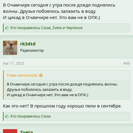
В Очамчире сегодня с утра после дождя поднялись
волны. Друзья побоялись залазить в воду.
И цикад в Очамчире нет. Это вам не в ОПК.)
С
Это понравилось
Сюзи
,
Zveta
и
Чертенок
и
м
п
rk3dtd
а
Радиоаматор
т
и
и
Авг 11, 2023
#46
:
Пава написал(а):
В Очамчире сегодня с утра после дождя поднялись волны.
Друзья побоялись залазить в воду.
И цикад в Очамчире нет. Это вам не в ОПК.)
Как это нет? В прошлом году хорошо пели в сентябре.
С
Это понравилось
Сюзи
и
м
п
Zveta