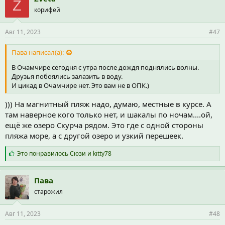
Z
а
корифей
т
и
и
Авг 11, 2023
#47
:
Пава написал(а):
В Очамчире сегодня с утра после дождя поднялись волны.
Друзья побоялись залазить в воду.
И цикад в Очамчире нет. Это вам не в ОПК.)
))) На магнитный пляж надо, думаю, местные в курсе. А
там наверное кого только нет, и шакалы по ночам....ой,
ещё же озеро Скурча рядом. Это где с одной стороны
пляжа море, а с другой озеро и узкий перешеек.
С
Это понравилось
Сюзи
и
kitty78
и
м
п
Пава
а
старожил
т
и
и
Авг 11, 2023
#48
: