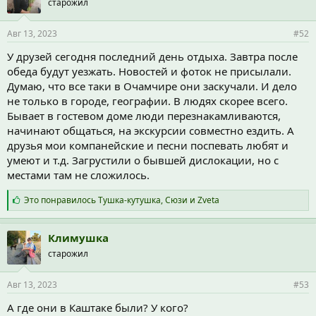
старожил
Авг 13, 2023
#52
У друзей сегодня последний день отдыха. Завтра после
обеда будут уезжать. Новостей и фоток не присылали.
Думаю, что все таки в Очамчире они заскучали. И дело
не только в городе, географии. В людях скорее всего.
Бывает в гостевом доме люди перезнакамливаются,
начинают общаться, на экскурсии совместно ездить. А
друзья мои компанейские и песни поспевать любят и
умеют и т.д. Загрустили о бывшей дислокации, но с
местами там не сложилось.
С
Это понравилось
Тушка-кутушка
,
Сюзи
и
Zveta
и
м
п
Климушка
а
старожил
т
и
и
Авг 13, 2023
#53
:
А где они в Каштаке были? У кого?