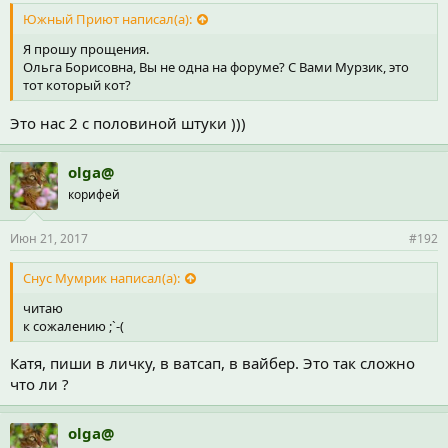
Южный Приют написал(а):
Я прошу прощения.
Ольга Борисовна, Вы не одна на форуме? С Вами Мурзик, это
тот который кот?
Это нас 2 с половиной штуки )))
olga@
корифей
Июн 21, 2017
#192
Снус Мумрик написал(а):
читаю
к сожалению ;`-(
Катя, пиши в личку, в ватсап, в вайбер. Это так сложно
что ли ?
olga@