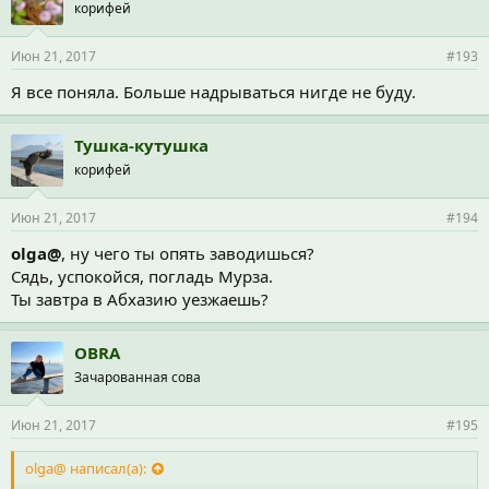
корифей
Июн 21, 2017
#193
Я все поняла. Больше надрываться нигде не буду.
Тушка-кутушка
корифей
Июн 21, 2017
#194
olga@
, ну чего ты опять заводишься?
Сядь, успокойся, погладь Мурза.
Ты завтра в Абхазию уезжаешь?
OBRA
Зачарованная сова
Июн 21, 2017
#195
olga@ написал(а):