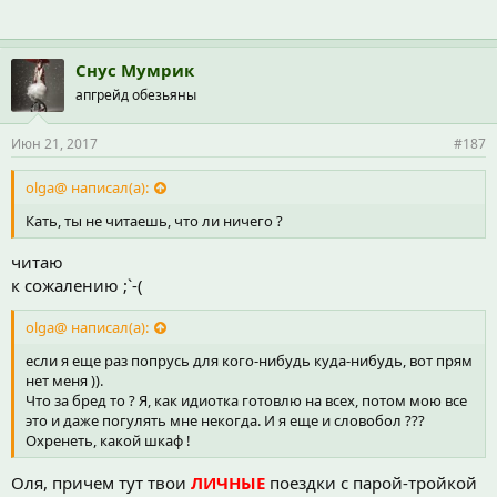
Снус Мумрик
апгрейд обезьяны
Июн 21, 2017
#187
olga@ написал(а):
Кать, ты не читаешь, что ли ничего ?
читаю
к сожалению ;`-(
olga@ написал(а):
если я еще раз попрусь для кого-нибудь куда-нибудь, вот прям
нет меня )).
Что за бред то ? Я, как идиотка готовлю на всех, потом мою все
это и даже погулять мне некогда. И я еще и словобол ???
Охренеть, какой шкаф !
Оля, причем тут твои
ЛИЧНЫЕ
поездки с парой-тройкой