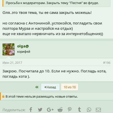
Просьба к модераторам. Закрыть тему "Пестня" во флуде.
Оля..это твоя тема, ты ее сама закрыть можешь!
но согласна с Антониной..успокойся, погладить свои
полтора Мурза и настройся на отдых)
еще не хватало нервничать из-за интернетобщения))
olga@
корифей
Июн 21, 2017
#196
Закрою. Посчитала до 10. Если не нужно. Погладь кота,
погладь кота ).
First
Назад
10 из 10
В этой теме нельзя размещать новые ответы.
Facebook
Twitter
Google+
Reddit
Pinterest
Tumblr
WhatsApp
Элект
Поделиться: