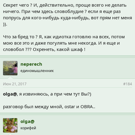
Секрет чего ? И, действительно, проще всего не делать
ничего. При чем здесь словоблудие ? если я еще раз
попрусь для кого-нибудь куда-нибудь, вот прям нет меня
)).
Что за бред то ? Я, как идиотка готовлю на всех, потом
мою все это и даже погулять мне некогда. И я еще и
словобол ??? Охренеть, какой шкаф !
neperech
единомышленник
Июн 21, 2017
#184
olga@
, я извиняюсь, а при чем тут Вы?)
разговор был между мной, ostar и OBRA..
olga@
корифей