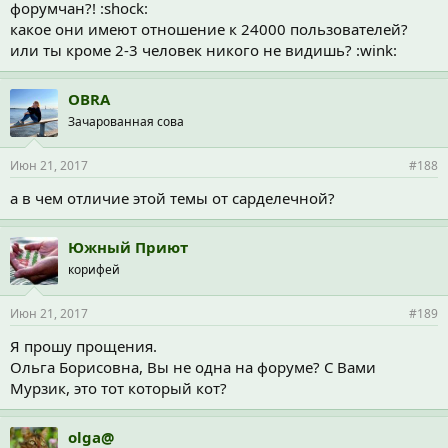
форумчан?! :shock:
какое они имеют отношение к 24000 пользователей?
или ты кроме 2-3 человек никого не видишь? :wink:
OBRA
Зачарованная сова
Июн 21, 2017
#188
а в чем отличие этой темы от сарделечной?
Южный Приют
корифей
Июн 21, 2017
#189
Я прошу прощения.
Ольга Борисовна, Вы не одна на форуме? С Вами
Мурзик, это тот который кот?
olga@