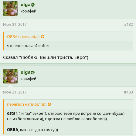
olga@
корифей
Июн 21, 2017
#182
OBRA написал(а):
что еще сказал?:coffe:
Сказал "Люблю. Вышли триста. Евро")
olga@
корифей
Июн 21, 2017
#183
neperech написал(а):
ostar
, ))я "за" секрет). открою тебе при встрече когда-нибудь)
не из болтливых я), с детсва не люблю словоболов))
OBRA
, как всегда в точку ))