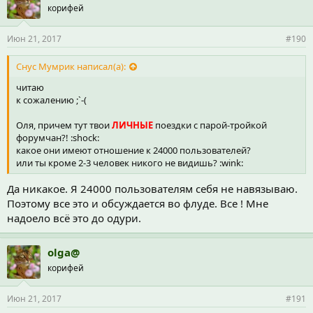
корифей
Июн 21, 2017
#190
Снус Мумрик написал(а):
читаю
к сожалению ;`-(
Оля, причем тут твои
ЛИЧНЫЕ
поездки с парой-тройкой
форумчан?! :shock:
какое они имеют отношение к 24000 пользователей?
или ты кроме 2-3 человек никого не видишь? :wink:
Да никакое. Я 24000 пользователям себя не навязываю.
Поэтому все это и обсуждается во флуде. Все ! Мне
надоело всё это до одури.
olga@
корифей
Июн 21, 2017
#191