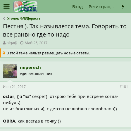
Вход
Регистрация
Уголок ФЛУДераста
Пестня ). Так называется тема. Говорить то
все ранвно где-то надо
А
Д
olga@
Май 25, 2017
в
а
В этой теме нельзя размещать новые ответы.
т
т
о
а
р
н
neperech
т
а
е
единомышленник
ч
м
а
ы
л
Июн 21, 2017
#181
а
ostar
, ))я "за" секрет). открою тебе при встрече когда-
нибудь)
не из болтливых я), с детсва не люблю словоболов))
OBRA
, как всегда в точку ))