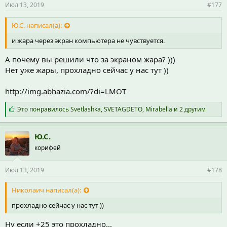
Июл 13, 2019
#177
Ю.С. написал(а):
и жара через экран компьютера не чувствуется.
А почему вы решили что за экраном жара? )))
Нет уже жары, прохладно сейчас у нас тут ))
http://img.abhazia.com/?di=LMOT
С
Это понравилось
Svetlashka
,
SVETAGDETO
,
Mirabella
и 2 другим
и
м
п
Ю.С.
а
корифей
т
и
и
Июл 13, 2019
#178
:
Николаич написал(а):
прохладно сейчас у нас тут ))
Ну если +25 это прохладно...