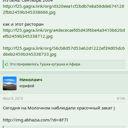
http://f25.gagra.link/org/d320eea1cf2bdb7e8a58dde674128
2fbb2459b345338666.jpg
как и этот ресторан
http://f25.gagra.link/org/a4dececaefd5d43f6be4a3410b620d
efb2459b345338712.jpg
http://f25.gagra.link/org/56cb8d57d53a62d1222ef39d05dc6
d6eb2459b345338733.jpg
С
Это понравилось
Тушка-кутушка
и
Афира
и
м
п
Николаич
а
корифей
т
и
и
Июл 9, 2019
#166
:
Сегодня на Молочном наблюдали красочный закат )
http://img.abhazia.com/?di=8F7I