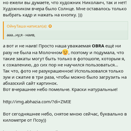
но ежели вы думаете, что художник Николаич, так и нет!
Художником вчера было Солнце. Мне оставалось только
выбрать кадр и нажать на кнопку. )))
ОйнуТаша написал(а):
ааа...ну,я - наив,
а вот и не наив! Просто наша уважаемая
OBRA
ещё ни
разу не была на Молочном
, поэтому и подумала, что
такие закаты могут быть только в фотошопе, которым я,
к сожалению, до сих пор не научился пользоваться...
Так что, фото не разукрашенное! Использовался только
зум и сжатие в три раза, чтобы можно было загрузить на
абхазский сайт картинок.
Вот вчерашнее небо помельче. Краски натуральные!
http://img.abhazia.com/?di=ZMIE
Вот сегодняшнее небо, снятое мною сейчас, буквально в
километре от Псоу))