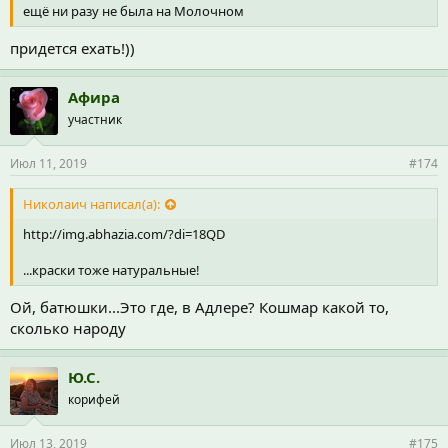
ещё ни разу не была на Молочном
придется ехать!))
Афира
участник
Июл 11, 2019
#174
Николаич написал(а):
http://img.abhazia.com/?di=18QD
...краски тоже натуральные!
Ой, батюшки...Это где, в Адлере? Кошмар какой то,
сколько народу
Ю.С.
корифей
Июл 13, 2019
#175