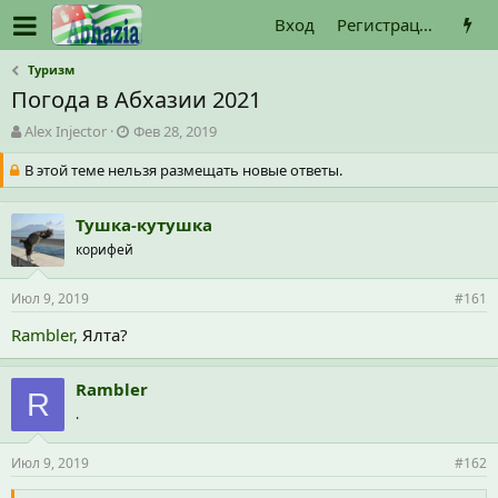
Вход
Регистрация
Туризм
Погода в Абхазии 2021
А
Д
Alex Injector
Фев 28, 2019
в
а
В этой теме нельзя размещать новые ответы.
т
т
о
а
р
н
Тушка-кутушка
т
а
е
корифей
ч
м
а
ы
л
Июл 9, 2019
#161
а
Rambler,
Ялта?
Rambler
R
.
Июл 9, 2019
#162