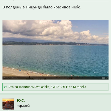
В полдень в Пицунде было красивое небо.
С
Это понравилось
Svetlashka
,
SVETAGDETO
и
Mirabella
и
м
п
Ю.С.
а
корифей
т
и