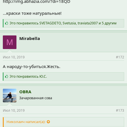
http://img.abhazia.com/?di=18QD
...краски тоже натуральные!
С
Это понравилось
SVETAGDETO
,
Svetusia
,
traviata2007
и 5 другим
и
м
п
Mirabella
M
а
т
и
и
Июл 10, 2019
#172
:
А народу-то-убиться.Жесть.
С
Это понравилось
Ю.С.
и
м
п
OBRA
а
Зачарованная сова
т
и
и
Июл 10, 2019
#173
:
Николаич написал(а):