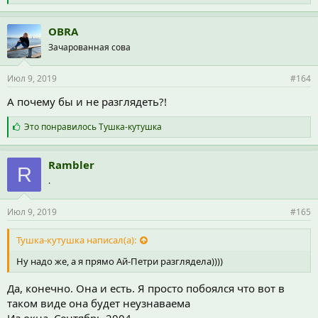
и
м
п
OBRA
а
Зачарованная сова
т
и
и
Июл 9, 2019
#164
:
А почему бы и не разглядеть?!
С
Это понравилось
Тушка-кутушка
и
м
п
Rambler
R
а
.
т
и
и
Июл 9, 2019
#165
:
Тушка-кутушка написал(а):
Ну надо же, а я прямо Ай-Петри разглядела))))
Да, конечно. Она и есть. Я просто побоялся что вот в
таком виде она будет неузнаваема
Из окна. Сентябрь 2004