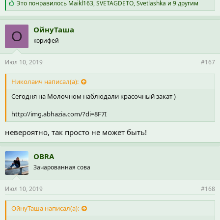
С
Это понравилось
Maikl163
,
SVETAGDETO
,
Svetlashka
и 9 другим
и
м
п
ОйнуТаша
О
а
корифей
т
и
и
Июл 10, 2019
#167
:
Николаич написал(а):
Сегодня на Молочном наблюдали красочный закат )
http://img.abhazia.com/?di=8F7I
невероятно, так просто не может быть!
OBRA
Зачарованная сова
Июл 10, 2019
#168
ОйнуТаша написал(а):