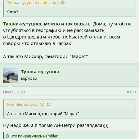
Тушка-кутушка написал(а):
Ялта?
Тушка-кутушка
, м
ожно и так сказать. Дома, ну чтоб не
углубляться в географию и не рассказывать
о Цандрипше, да и чтобы побыстрей отстали, всем
говорю что отдыхаю в Гаграх
А так это Мисхор, санаторий "Марат"
Тушка-кутушка
корифей
Июл 9, 2019
#163
Rambler написал(а):
А так это Мисхор, санаторий "Марат"
Ну надо же, а я прямо Ай-Петри разглядела))))
С
Это понравилось
Rambler