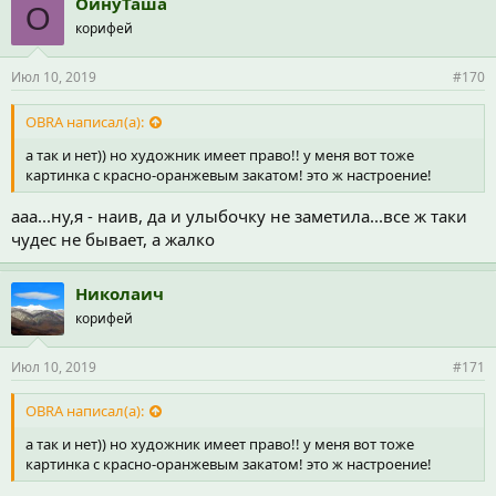
ОйнуТаша
О
корифей
Июл 10, 2019
#170
OBRA написал(а):
а так и нет)) но художник имеет право!! у меня вот тоже
картинка с красно-оранжевым закатом! это ж настроение!
ааа...ну,я - наив, да и улыбочку не заметила...все ж таки
чудес не бывает, а жалко
Николаич
корифей
Июл 10, 2019
#171
OBRA написал(а):
а так и нет)) но художник имеет право!! у меня вот тоже
картинка с красно-оранжевым закатом! это ж настроение!