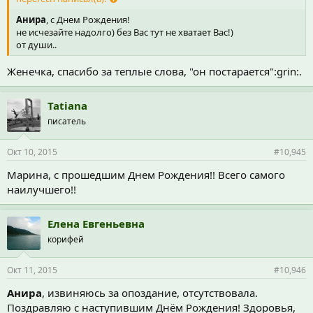
Анира
, c Днем Рождения!
не исчезайте надолго) без Вас тут не хватает Вас!)
от души..
Женечка, спасибо за теплые слова, "он постарается":grin:.
Tatiana
писатель
Окт 10, 2015
#10,945
Марина, с прошедшим Днем Рождения!! Всего самого
наилучшего!!
Елена Евгеньевна
корифей
Окт 11, 2015
#10,946
Анира
, извиняюсь за опоздание, отсутствовала.
Поздравляю с наступившим Днём Рождения! Здоровья,