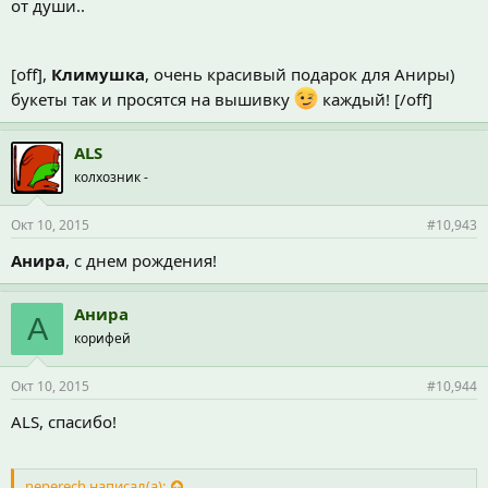
от души..
[off],
Климушка
, очень красивый подарок для Аниры)
букеты так и просятся на вышивку
каждый! [/off]
ALS
колхозник -
Окт 10, 2015
#10,943
Анира
, с днем рождения!
Анира
А
корифей
Окт 10, 2015
#10,944
ALS, спасибо!
neperech написал(а):