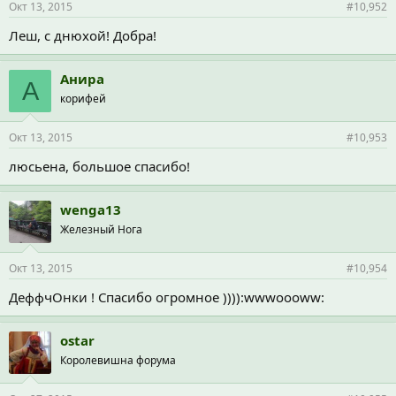
Окт 13, 2015
#10,952
Леш, с днюхой! Добра!
Анира
А
корифей
Окт 13, 2015
#10,953
люсьена, большое спасибо!
wenga13
Железный Нога
Окт 13, 2015
#10,954
ДеффчОнки ! Спасибо огромное )))):wwwoooww:
ostar
Королевишна форума