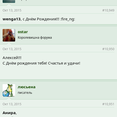
Окт 13, 2015
#10,949
wenga13
, с Днём Рождения!!! :fire_ng:
ostar
Королевишна форума
Окт 13, 2015
#10,950
Алексей!!!
С Днём рождения тебя! Счастья и удачи!
люсьена
писатель
Окт 13, 2015
#10,951
Анира
,