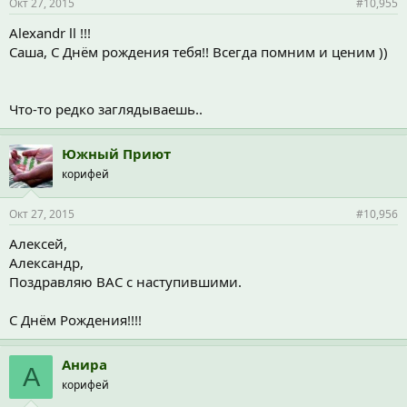
Окт 27, 2015
#10,955
Alexandr ll !!!
Саша, С Днём рождения тебя!! Всегда помним и ценим ))
Что-то редко заглядываешь..
Южный Приют
корифей
Окт 27, 2015
#10,956
Алексей,
Александр,
Поздравляю ВАС с наступившими.
С Днём Рождения!!!!
Анира
А
корифей