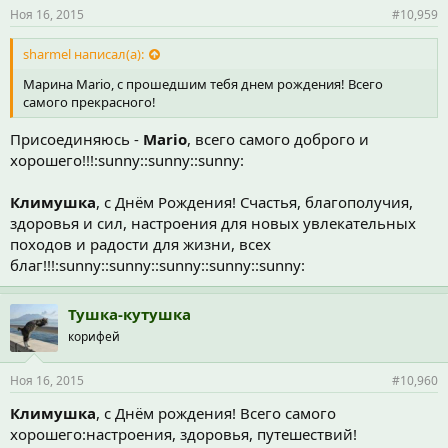
Ноя 16, 2015
#10,959
sharmel написал(а):
Марина Mario, с прошедшим тебя днем рождения! Всего
самого прекрасного!
Присоединяюсь -
Mario
, всего самого доброго и
хорошего!!!:sunny::sunny::sunny:
Климушка
, с Днём Рождения! Счастья, благополучия,
здоровья и сил, настроения для новых увлекательных
походов и радости для жизни, всех
благ!!!:sunny::sunny::sunny::sunny::sunny:
Тушка-кутушка
корифей
Ноя 16, 2015
#10,960
Климушка
, с Днём рождения! Всего самого
хорошего:настроения, здоровья, путешествий!