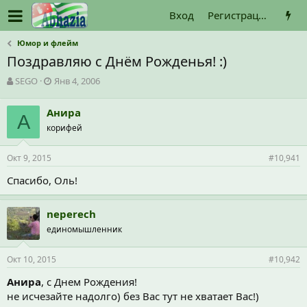
Вход
Регистрация
Юмор и флейм
Поздравляю с Днём Рожденья! :)
А
Д
SEGO
Янв 4, 2006
в
а
т
т
Анира
о
А
а
корифей
р
н
т
а
е
ч
Окт 9, 2015
#10,941
м
а
ы
л
Спасибо, Оль!
а
neperech
единомышленник
Окт 10, 2015
#10,942
Анира
, c Днем Рождения!
не исчезайте надолго) без Вас тут не хватает Вас!)