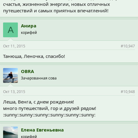
счастья, жизненной энергии, новых отличных
путешествий и самых приятных впечатлений!
Анира
А
корифей
Окт 11, 2015
#10,947
Танюша, Леночка, спасибо!
OBRA
Зачарованная сова
Окт 13, 2015
#10,948
Леша, Венга, с днем рождения!
много путешествий, гор и друзей рядом!
:sunny::sunny::sunny::sunny::sunny::sunny:
Елена Евгеньевна
корифей