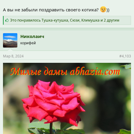
А вы не забыли поздравить своего котика?
))
С
Это понравилось
Тушка-кутушка
,
Сюзи
,
Климушка
и 2 другим
и
м
п
Николаич
а
корифей
т
и
и
Мар 8, 2024
#4,103
: