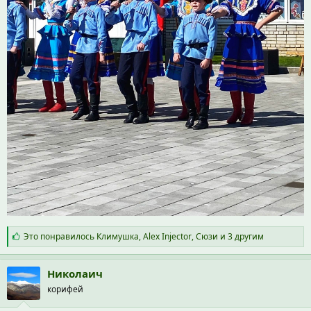
С
Это понравилось
Климушка
,
Alex Injector
,
Сюзи
и 3 другим
и
м
п
Николаич
а
корифей
т
и