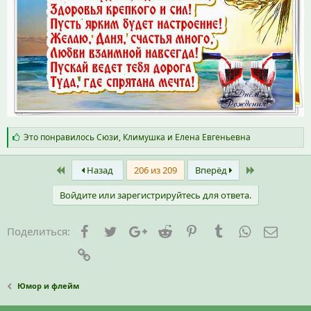
С
Это понравилось
Сюзи
,
Климушка
и
Елена Евгеньевна
и
м
First
Last
п
Назад
206 из 209
Вперёд
а
т
Войдите или зарегистрируйтесь для ответа.
и
и
:
Facebook
Twitter
Google+
Reddit
Pinterest
Tumblr
WhatsApp
Элект
Поделиться:
Ссылка
Юмор и флейм