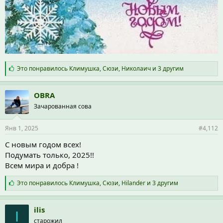
С
Это понравилось
Климушка
,
Сюзи
,
Николаич
и 3 другим
и
м
п
OBRA
а
Зачарованная сова
т
и
и
Янв 1, 2025
#4,112
:
С новым годом всех!
Подумать только, 2025!!
Всем мира и добра !
С
Это понравилось
Климушка
,
Сюзи
,
Hilander
и 3 другим
и
м
п
ilis
I
а
старожил
т