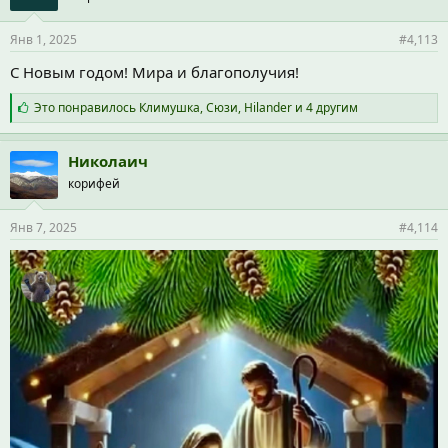
и
и
Янв 1, 2025
#4,113
:
С Новым годом! Мира и благополучия!
С
Это понравилось
Климушка
,
Сюзи
,
Hilander
и 4 другим
и
м
п
Николаич
а
корифей
т
и
и
Янв 7, 2025
#4,114
: