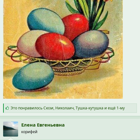
С
Это понравилось
Сюзи
,
Николаич
,
Тушка-кутушка
и ещё 1-му
и
м
п
Елена Евгеньевна
а
корифей
т
и