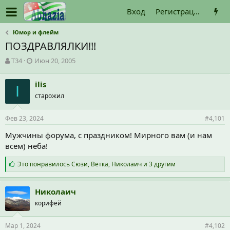
Вход
Регистрация
Юмор и флейм
ПОЗДРАВЛЯЛКИ!!!
А
Д
T34
Июн 20, 2005
в
а
т
т
ilis
о
I
а
старожил
р
н
т
а
е
ч
Фев 23, 2024
#4,101
м
а
ы
л
Мужчины форума, с праздником! Мирного вам (и нам
а
всем) неба!
С
Это понравилось
Сюзи
,
Ветка
,
Николаич
и 3 другим
и
м
п
Николаич
а
корифей
т
и
и
Мар 1, 2024
#4,102
: