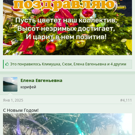
С
Это понравилось
Климушка
,
Сюзи
,
Елена Евгеньевна
и 4 другим
и
м
п
Елена Евгеньевна
а
корифей
т
и
и
Янв 1, 2025
#4,111
:
С Новым Годом!