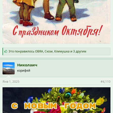
С
Это понравилось
OBRA
,
Сюзи
,
Климушка
и 3 другим
и
м
п
Николаич
а
корифей
т
и
и
Янв 1, 2025
#4,110
: