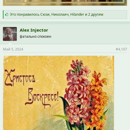
С
Это понравилось
Сюзи
,
Николаич
,
Hilander
и 2 другим
и
м
п
Alex Injector
а
фатально спокоен
т
и
и
Май 5, 2024
#4,107
: