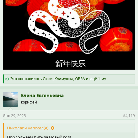
С
Это понравилось
Сюзи
,
Климушка
,
OBRA
и ещё 1-му
и
м
п
Елена Евгеньевна
а
корифей
т
и
и
Янв 29, 2025
#4,119
:
Николаич написал(а):
Продолжаем пить за Новый год!