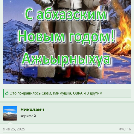
С
Это понравилось
Сюзи
,
Климушка
,
OBRA
и 3 другим
и
м
п
Николаич
а
корифей
т
и
и
Янв 25, 2025
#4,116
: