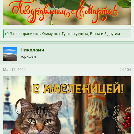
С
Это понравилось
Климушка
,
Тушка-кутушка
,
Ветка
и 8 другим
и
м
п
Николаич
а
корифей
т
и
и
Мар 17, 2024
#4,104
: