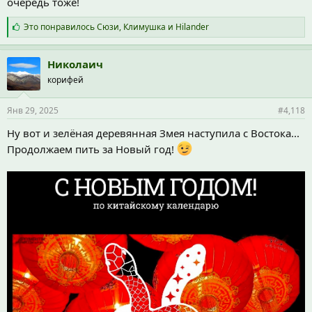
очередь тоже!
С
Это понравилось
Сюзи
,
Климушка
и
Hilander
и
м
п
Николаич
а
корифей
т
и
и
Янв 29, 2025
#4,118
:
Ну вот и зелёная деревянная Змея наступила с Востока...
Продолжаем пить за Новый год!