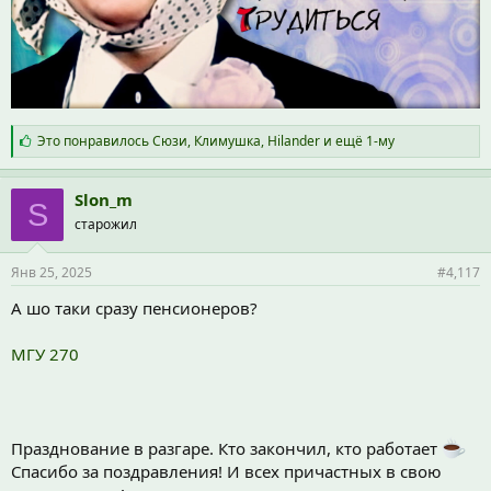
С
Это понравилось
Сюзи
,
Климушка
,
Hilander
и ещё 1-му
и
м
п
Slon_m
S
а
старожил
т
и
и
Янв 25, 2025
#4,117
:
А шо таки сразу пенсионеров?
МГУ 270
Празднование в разгаре. Кто закончил, кто работает
Спасибо за поздравления! И всех причастных в свою