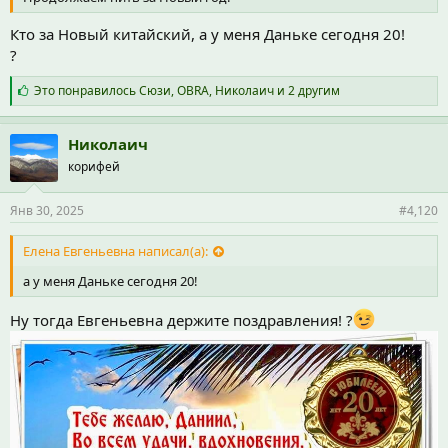
Кто за Новый китайский, а у меня Даньке сегодня 20!
?
С
Это понравилось
Сюзи
,
OBRA
,
Николаич
и 2 другим
и
м
п
Николаич
а
корифей
т
и
и
Янв 30, 2025
#4,120
:
Елена Евгеньевна написал(а):
а у меня Даньке сегодня 20!
Ну тогда Евгеньевна держите поздравления! ?