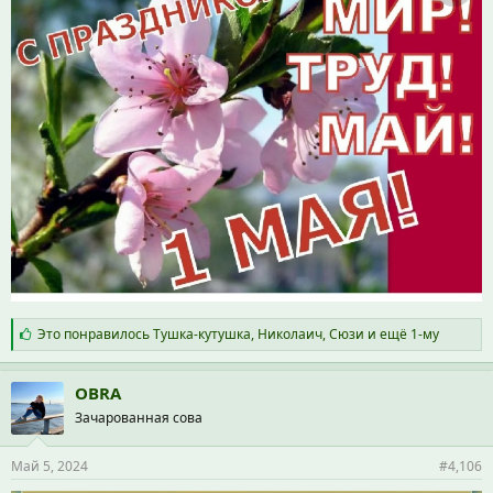
С
Это понравилось
Тушка-кутушка
,
Николаич
,
Сюзи
и ещё 1-му
и
м
п
OBRA
а
Зачарованная сова
т
и
и
Май 5, 2024
#4,106
: