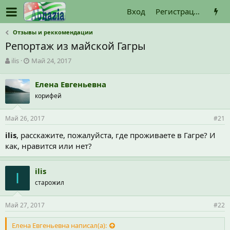
Вход
Регистрация
Отзывы и реккомендации
Репортаж из майской Гагры
А
Д
ilis
Май 24, 2017
в
а
т
т
Елена Евгеньевна
о
а
корифей
р
н
т
а
е
ч
Май 26, 2017
#21
м
а
ы
л
ilis
, расскажите, пожалуйста, где проживаете в Гагре? И
а
как, нравится или нет?
ilis
I
старожил
Май 27, 2017
#22
Елена Евгеньевна написал(а):