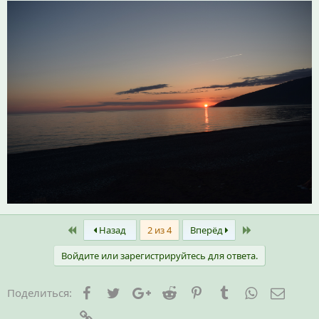
First
Last
Назад
2 из 4
Вперёд
Войдите или зарегистрируйтесь для ответа.
Facebook
Twitter
Google+
Reddit
Pinterest
Tumblr
WhatsApp
Элект
Поделиться:
Ссылка