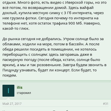
отдыхе. Много фото, есть видео с Иверской горы, но это
всё потом, по возвращении домой. Здесь вайфай
дохлый, купила местную симку с 3 Гб интернета, через
нее грузила фотки. Сегодня почему-то интернета на
телефоне нет, хотя остаток трафика 900 Мб. Наверно,
какой-то глюк.
До рынка сегодня не добрались. Утром солнце было за
облаками, ходили на море, потом в бассейн. А после
обеда решили посидеть в помещении, не хотелось
переборщить с солнцем: здесь загораешь даже в
пасмурную погоду (после обеда, кстати, солнце было
ярким), а мы и так розовенькие. Завтра будем звонить в
Пицунду узнавать, будет ли концерт. Если будет, то
поедем.
ilis
I
старожил
Май 27, 2017
#31