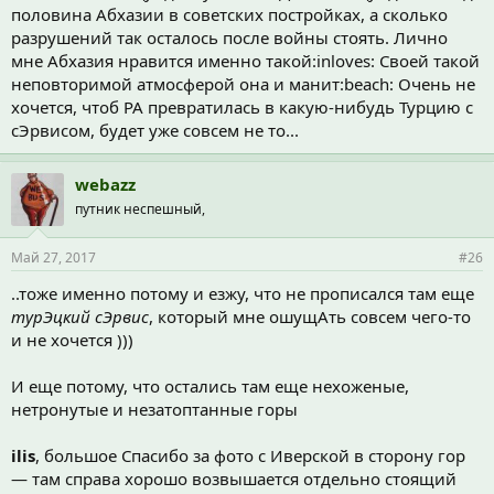
половина Абхазии в советских постройках, а сколько
разрушений так осталось после войны стоять. Лично
мне Абхазия нравится именно такой:inloves: Своей такой
неповторимой атмосферой она и манит:beach: Очень не
хочется, чтоб РА превратилась в какую-нибудь Турцию с
сЭрвисом, будет уже совсем не то...
webazz
путник неспешный,
Май 27, 2017
#26
..тоже именно потому и езжу, что не прописался там еще
турЭцкий сЭрвис
, который мне ошущАть совсем чего-то
и не хочется )))
И еще потому, что остались там еще нехоженые,
нетронутые и незатоптанные горы
ilis
, большое Спасибо за фото с Иверской в сторону гор
— там справа хорошо возвышается отдельно стоящий